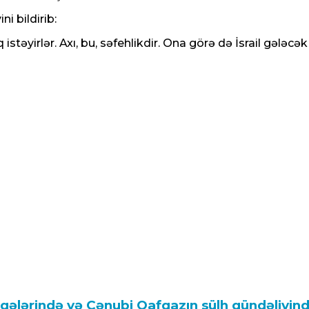
i bildirib:
stəyirlər. Axı, bu, səfehlikdir. Ona görə də İsrail gələcə
aqələrində və Cənubi Qafqazın sülh gündəliy