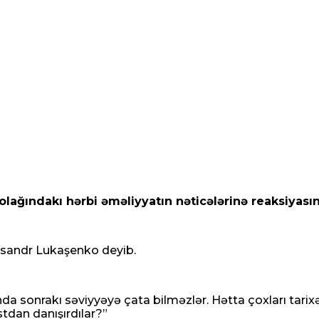
olağındakı hərbi əməliyyatın nəticələrinə reaksiyasın
eksandr Lukaşenko deyib.
a sonrakı səviyyəyə çata bilməzlər. Hətta çoxları tarixə 
tdan danışırdılar?”