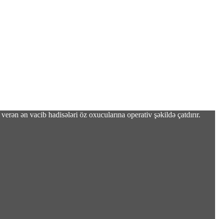
verən ən vacib hadisələri öz oxucularına operativ şəkildə çatdırır.