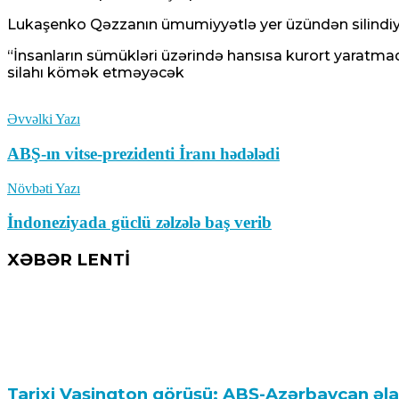
Lukaşenko Qəzzanın ümumiyyətlə yer üzündən silindiyin
“İnsanların sümükləri üzərində hansısa kurort yaratmaq i
silahı kömək etməyəcək
Əvvəlki Yazı
ABŞ-ın vitse-prezidenti İranı hədələdi
Növbəti Yazı
İndoneziyada güclü zəlzələ baş verib
XƏBƏR LENTİ
Tarixi Vaşinqton görüşü: ABŞ-Azərbaycan əl