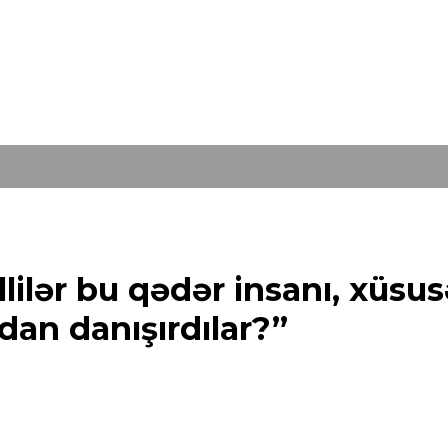
lilər bu qədər insanı, xüsu
dan danışırdılar?”