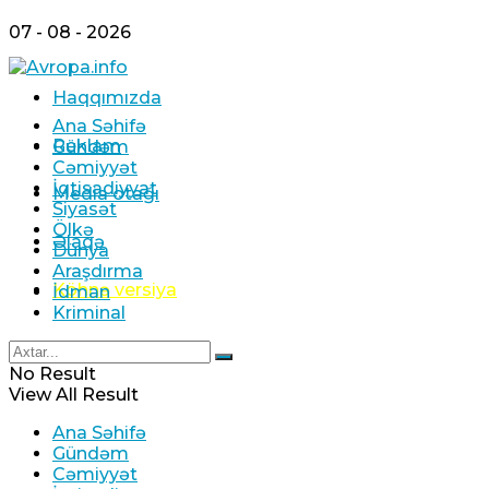
07 - 08 - 2026
Haqqımızda
Ana Səhifə
Reklam
Gündəm
Cəmiyyət
İqtisadiyyat
Media otağı
Siyasət
Ölkə
Əlaqə
Dünya
Araşdırma
Köhnə versiya
İdman
Kriminal
No Result
View All Result
Ana Səhifə
Gündəm
Cəmiyyət