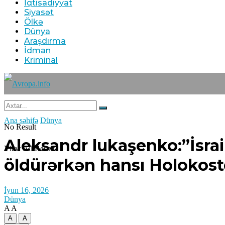
İqtisadiyyat
Siyasət
Ölkə
Dünya
Araşdırma
İdman
Kriminal
Ana səhifə
Dünya
No Result
Aleksandr lukaşenko:”İsrail
View All Result
öldürərkən hansı Holokost
İyun 16, 2026
Dünya
A
A
A
A