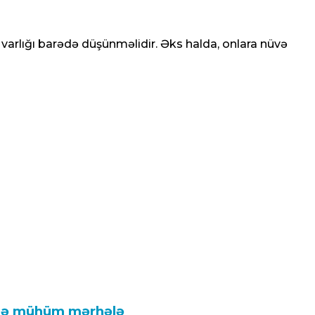
k varlığı barədə düşünməlidir. Əks halda, onlara nüvə
ində mühüm mərhələ