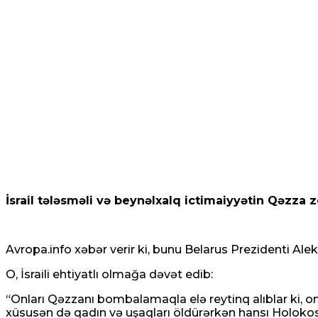
İsrail tələsməli və beynəlxalq ictimaiyyətin Qəzza z
Avropa.info xəbər verir ki, bunu Belarus Prezidenti Al
O, İsraili ehtiyatlı olmağa dəvət edib:
“Onları Qəzzanı bombalamaqla elə reytinq alıblar ki, ond
xüsusən də qadın və uşaqları öldürərkən hansı Holokos