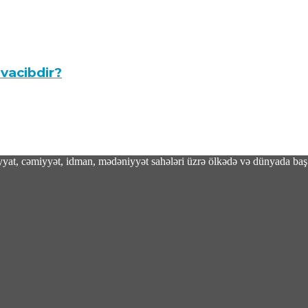
 vacibdir?
adiyyat, cəmiyyət, idman, mədəniyyət sahələri üzrə ölkədə və dünyada baş 
kkə Müdafiə Sazişi imzalandi