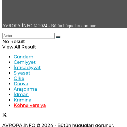
Rusiyada Azərbaycan əsilli idmançıya hökm 
07 Avqust 2026 / 15:28
16
AVROPA.İNFO © 2024 - Bütün hüquqları qorunur.
No Result
View All Result
Gündəm
Türkiyə, Səudiyyə Ərəbistanı və Pakistan üçt
Cəmiyyət
İqtisadiyyat
07 Avqust 2026 / 11:06
Siyasət
3
Ölkə
Dünya
Araşdırma
İdman
Kriminal
Köhnə versiya
Tərtər şəhərində ər və arvadın yanaraq öldüy
AVROPA.İNFO © 2024 - Bütün hüquqları qorunur.
07 Avqust 2026 / 10:18