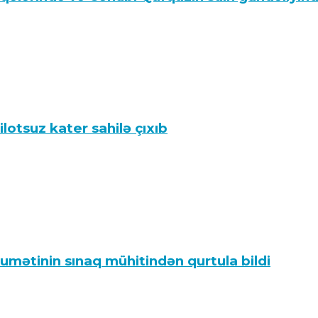
lotsuz kater sahilə çıxıb
umətinin sınaq mühitindən qurtula bildi