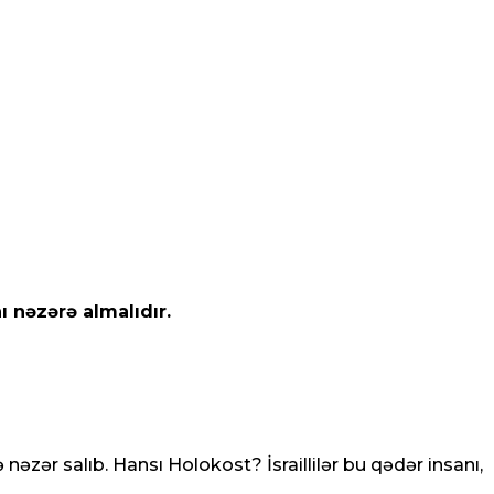
ı nəzərə almalıdır.
nəzər salıb. Hansı Holokost? İsraillilər bu qədər insanı,