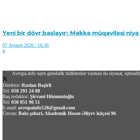
Yeni bir dövr başlayır: Məkkə müqaviləsi niyə
07 Avqust 2026 / 16:36
6
Avropa.info saytı gündəlik bülletenlər vasitəsi ilə siyasət, iqtis
Direktor:
Ruslan Bəşirli
Türkiyə, Səudiyyə Ərəbistanı və Pakistan Mə
Tel:
050 291 24 88
Baş redaktor:
Şirvani Hümmətoğlu
Tel:
050 851 90 51
07 Avqust 2026 / 16:20
E-mail:
avropainfo528@gmail.com
19
Ünvan:
Bakı şəhəri, Akademik Həsən Əliyev küçəsi 96