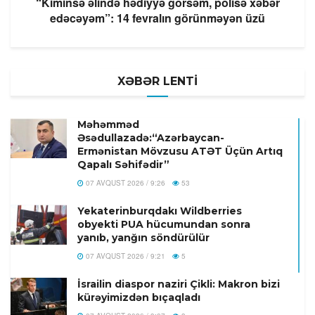
“Kiminsə əlində hədiyyə görsəm, polisə xəbər
edəcəyəm”: 14 fevralın görünməyən üzü
XƏBƏR LENTİ
Məhəmməd
Əsədullazadə:“Azərbaycan-
Ermənistan Mövzusu ATƏT Üçün Artıq
Qapalı Səhifədir”
07 AVQUST 2026 / 9:26
53
Yekaterinburqdakı Wildberries
obyekti PUA hücumundan sonra
yanıb, yanğın söndürülür
07 AVQUST 2026 / 9:21
5
İsrailin diaspor naziri Çikli: Makron bizi
kürəyimizdən bıçaqladı