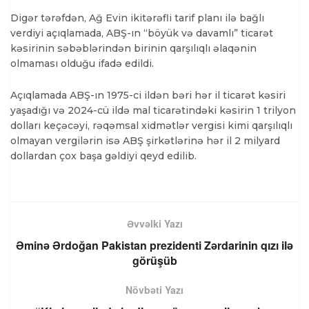
Digər tərəfdən, Ağ Evin ikitərəfli tarif planı ilə bağlı
verdiyi açıqlamada, ABŞ-ın “böyük və davamlı” ticarət
kəsirinin səbəblərindən birinin qarşılıqlı əlaqənin
olmaması olduğu ifadə edildi.
Açıqlamada ABŞ-ın 1975-ci ildən bəri hər il ticarət kəsiri
yaşadığı və 2024-cü ildə mal ticarətindəki kəsirin 1 trilyon
dolları keçəcəyi, rəqəmsal xidmətlər vergisi kimi qarşılıqlı
olmayan vergilərin isə ABŞ şirkətlərinə hər il 2 milyard
dollardan çox başa gəldiyi qeyd edilib.
Əvvəlki Yazı
Əminə Ərdoğan Pakistan prezidenti Zərdarinin qızı ilə
görüşüb
Növbəti Yazı