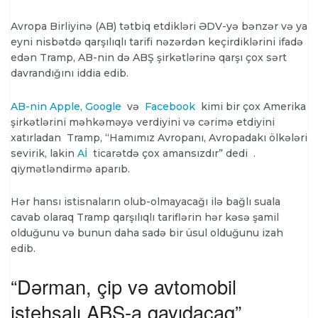
Avropa Birliyinə (AB) tətbiq etdikləri ƏDV-yə bənzər və ya
eyni nisbətdə qarşılıqlı tarifi nəzərdən keçirdiklərini ifadə
edən Tramp, AB-nin də ABŞ şirkətlərinə qarşı çox sərt
davrandığını iddia edib.
AB-nin Apple, Google
və
Facebook
kimi bir çox Amerika
şirkətlərini məhkəməyə verdiyini və cərimə etdiyini
xatırladan Tramp, “Hamımız Avropanı, Avropadakı ölkələri
sevirik, lakin
Aİ
ticarətdə çox amansızdır”
dedi .
qiymətləndirmə aparıb.
Hər hansı istisnaların olub-olmayacağı ilə bağlı suala
cavab olaraq Tramp qarşılıqlı tariflərin hər kəsə şamil
olduğunu və bunun daha sadə bir üsul olduğunu izah
edib.
“Dərman, çip və avtomobil
istehsalı ABŞ-a qayıdacaq”