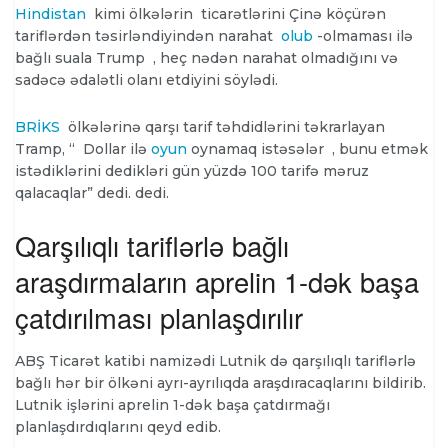
Hindistan
kimi ölkələrin
ticarətlərini Çinə köçürən
tariflərdən təsirləndiyindən narahat
olub
-olmaması ilə
bağlı suala Trump , heç nədən narahat olmadığını və
sadəcə ədalətli olanı etdiyini söylədi.
BRİKS
ölkələrinə qarşı tarif təhdidlərini təkrarlayan
Tramp, “ Dollar ilə
oyun
oynamaq istəsələr , bunu etmək
istədiklərini dedikləri gün yüzdə 100 tarifə məruz
qalacaqlar” dedi. dedi.
Qarşılıqlı tariflərlə bağlı
araşdırmaların aprelin 1-dək başa
çatdırılması planlaşdırılır
ABŞ Ticarət katibi namizədi Lutnik də qarşılıqlı tariflərlə
bağlı hər bir ölkəni ayrı-ayrılıqda araşdıracaqlarını bildirib.
Lutnik işlərini aprelin 1-dək başa çatdırmağı
planlaşdırdıqlarını qeyd edib.