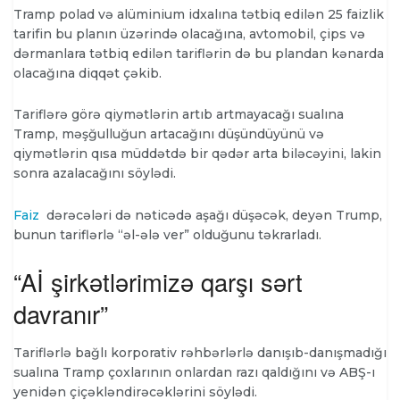
Tramp polad və alüminium idxalına tətbiq edilən 25 faizlik
tarifin bu planın üzərində olacağına, avtomobil, çips və
dərmanlara tətbiq edilən tariflərin də bu plandan kənarda
olacağına diqqət çəkib.
Tariflərə görə qiymətlərin artıb artmayacağı sualına
Tramp, məşğulluğun artacağını düşündüyünü və
qiymətlərin qısa müddətdə bir qədər arta biləcəyini, lakin
sonra azalacağını söylədi.
Faiz
dərəcələri də nəticədə aşağı düşəcək, deyən Trump,
bunun tariflərlə “əl-ələ ver” olduğunu təkrarladı.
“Aİ şirkətlərimizə qarşı sərt
davranır”
Tariflərlə bağlı korporativ rəhbərlərlə danışıb-danışmadığı
sualına Tramp çoxlarının onlardan razı qaldığını və ABŞ-ı
yenidən çiçəkləndirəcəklərini söylədi.