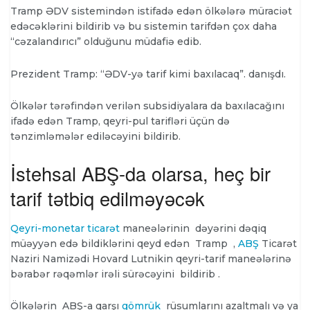
Tramp ƏDV sistemindən istifadə edən ölkələrə müraciət
edəcəklərini bildirib və bu sistemin tarifdən çox daha
“cəzalandırıcı” olduğunu müdafiə edib.
Prezident Tramp: “ƏDV-yə tarif kimi baxılacaq”. danışdı.
Ölkələr tərəfindən verilən subsidiyalara da baxılacağını
ifadə edən Tramp, qeyri-pul tarifləri üçün də
tənzimləmələr ediləcəyini bildirib.
İstehsal ABŞ-da olarsa, heç bir
tarif tətbiq edilməyəcək
Qeyri-monetar ticarət
maneələrinin dəyərini dəqiq
müəyyən edə bildiklərini qeyd edən
Tramp ,
ABŞ
Ticarət
Naziri Namizədi Hovard Lutnikin qeyri-tarif maneələrinə
bərabər rəqəmlər irəli sürəcəyini bildirib .
Ölkələrin ABŞ-a qarşı
gömrük
rüsumlarını azaltmalı və ya