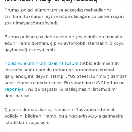
Trump, polad, alüminium və əczaçılıq məhsullarına
tariflərin təxminən eyni vaxtda olacağını və sistem üçün
şok olmayacağını söylədi.
Bunun puldan çox daha vacib bir şey olduğunu müdafiə
edən Tramp dərman, çip və avtomobil istehsalını ölkəyə
qaytaracağını qeyd edib.
Polad və alüminium idxalına rüsum
tətbiq edilməsinin
müvafiq sektorlardakı rəhbərlər tərəfindən müsbət
qarşılandığını deyən
Tramp , “US Steel (səhmlər) damdan
keçir. Hamısı damdan keçir. Bu səbəbdən US Steel-in nə
Yaponiya
, nə də başqası ilə razılaşmasını istəmədim”
dedi. danışdı.
Çiplərin demək olar ki, hamısının Tayvanda istehsal
edildiyini bildirən Tramp, bu şirkətlərin ABŞ-a gəlməsini
istədiklərini açıqlayıb.