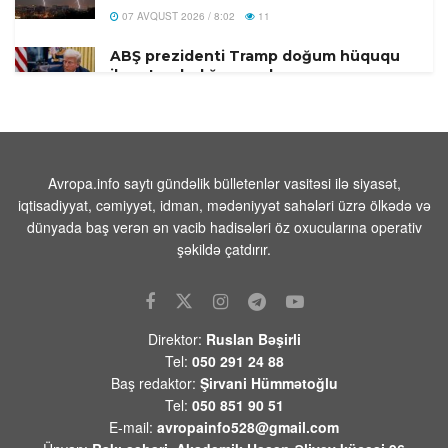
07 AVQUST 2026 / 8:02
11
ABŞ prezidenti Tramp doğum hüququ
ilə vətəndaşlığa qoyulan
məhdudiyyətləri genişləndirən
sərəncamlar imzalayıb
07 AVQUST 2026 / 7:57
6
Təhsil naziri:Danimarkada
Avropa.info saytı gündəlik bülletenlər vasitəsi ilə siyasət,
məktəblərdə süni intellektlə
iqtisadiyyat, cəmiyyət, idman, mədəniyyət sahələri üzrə ölkədə və
saxtakarlığa qarşı şifahi müdafiə tələb
dünyada baş verən ən vacib hadisələri öz oxucularına operativ
olunurdu
şəkildə çatdırır.
07 AVQUST 2026 / 7:51
14
Konqoda Ebola epidemiyası böyüyür,
Virus mutasiyaya uğramış ola bilər
Direktor:
Ruslan Bəşirli
07 AVQUST 2026 / 7:44
11
Tel:
050 291 24 88
Baş redaktor:
Şirvani Hümmətoğlu
Tramp: “İranla razılaşma tezliklə əldə
Tel:
050 851 90 51
oluna bilər
E-mail:
avropainfo528@gmail.com
07 AVQUST 2026 / 7:32
12