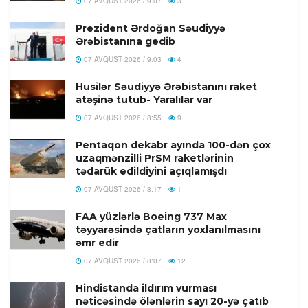
07 AVQUST 2026 / 9:07
3
Prezident Ərdoğan Səudiyyə
Ərəbistanına gedib
07 AVQUST 2026 / 9:03
4
Husilər Səudiyyə Ərəbistanını raket
atəşinə tutub- Yaralılar var
07 AVQUST 2026 / 8:55
9
Pentaqon dekabr ayında 100-dən çox
uzaqmənzilli PrSM raketlərinin
tədarük edildiyini açıqlamışdı
07 AVQUST 2026 / 8:17
1
FAA yüzlərlə Boeing 737 Max
təyyarəsində çatların yoxlanılmasını
əmr edir
07 AVQUST 2026 / 8:07
12
Hindistanda ildırım vurması
nəticəsində ölənlərin sayı 20-yə çatıb