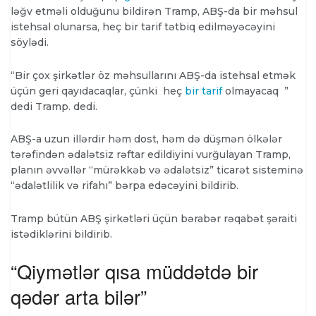
ləğv etməli olduğunu bildirən Tramp, ABŞ-da bir məhsul
istehsal olunarsa, heç bir tarif tətbiq edilməyəcəyini
söylədi.
“Bir çox şirkətlər öz məhsullarını ABŞ-da istehsal etmək
üçün geri qayıdacaqlar, çünki heç
bir tarif
olmayacaq ”
dedi Tramp. dedi.
ABŞ-a uzun illərdir həm dost, həm də düşmən ölkələr
tərəfindən ədalətsiz rəftar edildiyini vurğulayan Tramp,
planın əvvəllər “mürəkkəb və ədalətsiz” ticarət sisteminə
“ədalətlilik və rifahı” bərpa edəcəyini bildirib.
Tramp bütün ABŞ şirkətləri üçün bərabər rəqabət şəraiti
istədiklərini bildirib.
“Qiymətlər qısa müddətdə bir
qədər arta bilər”