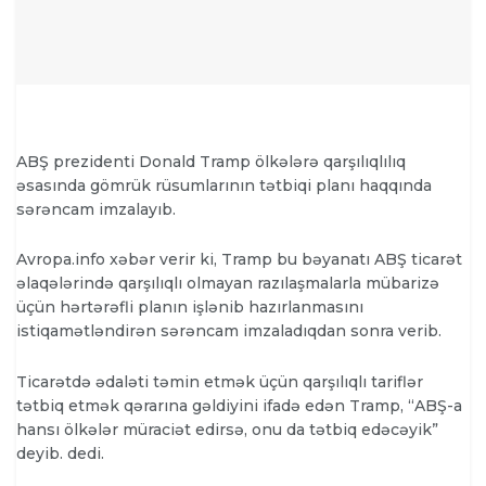
ABŞ prezidenti Donald Tramp ölkələrə qarşılıqlılıq
əsasında gömrük rüsumlarının tətbiqi planı haqqında
sərəncam imzalayıb.
Avropa.info xəbər verir ki, Tramp bu bəyanatı ABŞ ticarət
əlaqələrində qarşılıqlı olmayan razılaşmalarla mübarizə
üçün hərtərəfli planın işlənib hazırlanmasını
istiqamətləndirən sərəncam imzaladıqdan sonra verib.
Ticarətdə ədaləti təmin etmək üçün qarşılıqlı tariflər
tətbiq etmək qərarına gəldiyini ifadə edən Tramp, “ABŞ-a
hansı ölkələr müraciət edirsə, onu da tətbiq edəcəyik”
deyib. dedi.