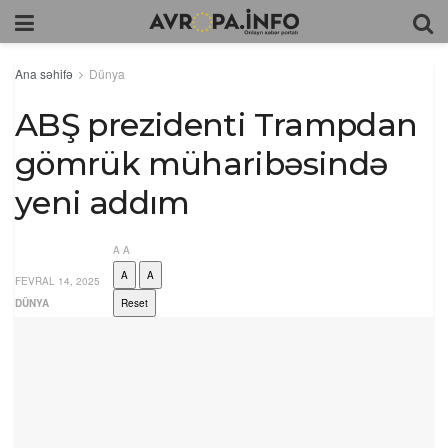
Ana səhifə
Dünya
ABŞ prezidenti Trampdan
gömrük müharibəsində
yeni addım
A
A
A
A
FEVRAL 14, 2025
DÜNYA
Reset