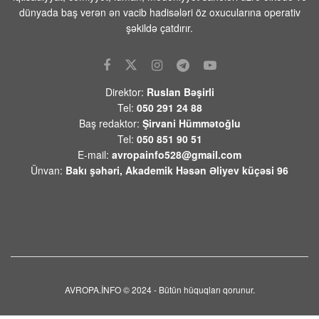
dünyada baş verən ən vacib hadisələri öz oxucularına operativ
Rusiya Ukrayna Silahlı Qüvvələrinə
məxsus 397 PUA-nı vurub
şəkildə çatdırır.
08 AVQUST 2026 / 9:05
9
Kubandakı İlski neft emalı zavodunda
PUA-nın hücumu nəticəsində yanğın
Direktor:
Ruslan Bəşirli
baş verib,
Tel:
050 291 24 88
08 AVQUST 2026 / 8:56
13
Baş redaktor:
Şirvani Hümmətoğlu
Tel:
050 851 90 51
Vüqar Dadaşov:”Məkkə sazişi
E-mail:
avropainfo528@gmail.com
gələcəkdə qlobal miqyasda yeni siyasi
Ünvan:
Bakı şəhəri, Akademik Həsən Əliyev küçəsi 96
və hərbi platformanın əsasına çevrilə
bilər”
08 AVQUST 2026 / 8:48
154
TASS: Rusiya Silahlı Qüvvələri Xarkov
yaxınlığında Ukrayna Silahlı
Qüvvələrinin millətçilərini təlimatçılar
arasından məhv edib.
AVROPA.İNFO © 2024 - Bütün hüquqları qorunur.
08 AVQUST 2026 / 8:34
4