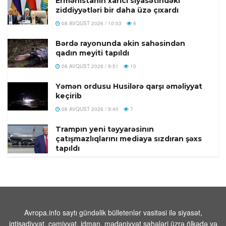
Ermənistanın xarici siyasətindəki
ziddiyyətləri bir daha üzə çıxardı
08 AVQUST 2026 / 10:03
8
Bərdə rayonunda əkin sahəsindən
qadın meyiti tapıldı
08 AVQUST 2026 / 9:51
10
Yəmən ordusu Husilərə qarşı əməliyyat
keçirib
08 AVQUST 2026 / 9:40
7
Trampın yeni təyyarəsinın
çatışmazlıqlarını mediaya sızdıran şəxs
tapıldı
08 AVQUST 2026 / 9:23
1
Azərbaycan XIN:”Gürcüstandakı
münaqişənin sülh yolu ilə həllinə tam
dəstəyimizi bir daha təsdiqləyirik”
Avropa.info saytı gündəlik bülletenlər vasitəsi ilə siyasət,
08 AVQUST 2026 / 9:14
6
iqtisadiyyat, cəmiyyət, idman, mədəniyyət sahələri üzrə ölkədə və