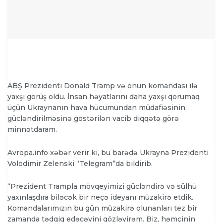
ABŞ Prezidenti Donald Tramp və onun komandası ilə
yaxşı görüş oldu. İnsan həyatlarını daha yaxşı qorumaq
üçün Ukraynanın hava hücumundan müdafiəsinin
gücləndirilməsinə göstərilən vacib diqqətə görə
minnətdaram.
Avropa.info xəbər verir ki, bu barədə Ukrayna Prezidenti
Volodimir Zelenski “Telegram”da bildirib.
“Prezident Trampla mövqeyimizi gücləndirə və sülhü
yaxınlaşdıra biləcək bir neçə ideyanı müzakirə etdik.
Komandalarımızın bu gün müzakirə olunanları tez bir
zamanda tədqiq edəcəyini gözləyirəm. Biz, həmçinin