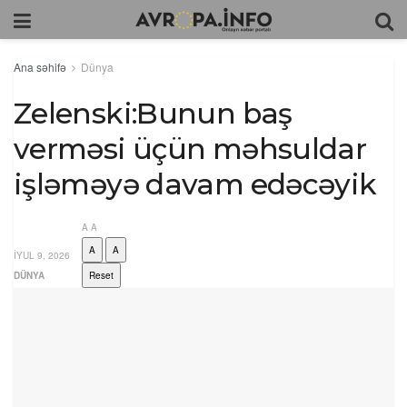
Ana səhifə
Dünya
Zelenski:Bunun baş
verməsi üçün məhsuldar
işləməyə davam edəcəyik
A
A
A
A
İYUL 9, 2026
DÜNYA
Reset