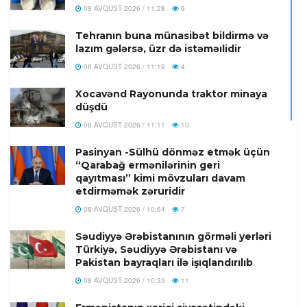
08 AVQUST 2026 / 11:28
9
Tehranın buna münasibət bildirmə və
lazım gələrsə, üzr də istəməılidir
08 AVQUST 2026 / 11:19
4
Xocavənd Rayonunda traktor minaya
düşdü
08 AVQUST 2026 / 11:11
10
Pasinyan -Sülhü dönməz etmək üçün
“Qarabağ ermənilərinin geri
qayıtması” kimi mövzuları davam
etdirməmək zəruridir
08 AVQUST 2026 / 10:54
7
Səudiyyə Ərəbistanının görməli yerləri
Türkiyə, Səudiyyə Ərəbistanı və
Pakistan bayraqları ilə işıqlandırılıb
08 AVQUST 2026 / 10:33
11