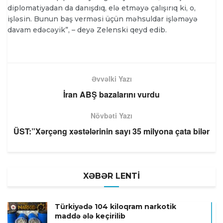
diplomatiyadan da danışdıq, elə etməyə çalışırıq ki, o,
işləsin. Bunun baş verməsi üçün məhsuldar işləməyə
davam edəcəyik”, – deyə Zelenski qeyd edib.
Əvvəlki Yazı
İran ABŞ bazalarını vurdu
Növbəti Yazı
ÜST:”Xərçəng xəstələrinin sayı 35 milyona çata bilər
XƏBƏR LENTİ
Türkiyədə 104 kiloqram narkotik
maddə ələ keçirilib