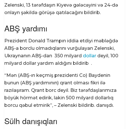
Zelenski, 13 tərəfdaşın Kiyevə gələcəyini və 24-də
onlayn şəkildə görüşə qatılacağını bildirib.
ABŞ yardımı
Prezident Donald Trampın iddia etdiyi məbləğdə
ABŞ-a borclu olmadıqlarını vurğulayan Zelenski,
Ukraynanın ABŞ-dan 350 milyard
dollar
deyil, 100
milyard dollar yardım aldığını bildirib .
“Mən (ABŞ-ın keçmiş prezidenti Co) Baydenin
bunun (ABŞ yardımının) qrant olması fikri ilə
razılaşıram. Qrant borc deyil. Biz tərəfdaşlarımıza
böyük hörmət edirik, lakin 500 milyard dollarlıq
borcu qəbul etmirik”, – Zelenski bildirib. danışdı.
Sülh danışıqları