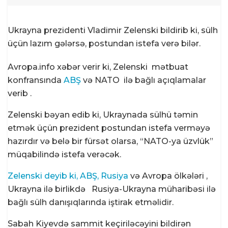
Ukrayna prezidenti Vladimir Zelenski bildirib ki, sülh
üçün lazım gələrsə, postundan istefa verə bilər.
Avropa.info xəbər verir ki, Zelenski mətbuat
konfransında
ABŞ
və NATO ilə bağlı açıqlamalar
verib .
Zelenski bəyan edib ki, Ukraynada sülhü təmin
etmək üçün prezident postundan istefa verməyə
hazırdır və belə bir fürsət olarsa, “NATO-ya üzvlük”
müqabilində istefa verəcək.
Zelenski deyib ki, ABŞ, Rusiya
və Avropa ölkələri ,
Ukrayna ilə birlikdə
Rusiya-Ukrayna müharibəsi ilə
bağlı sülh danışıqlarında iştirak etməlidir.
Sabah Kiyevdə sammit keçiriləcəyini bildirən