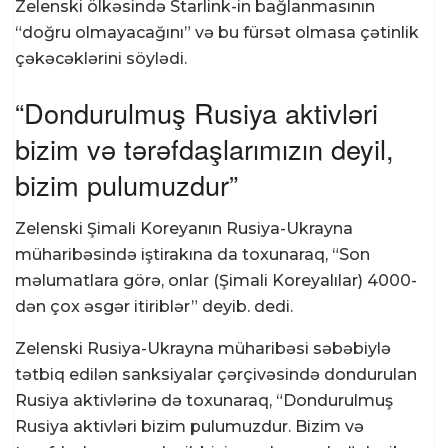
Zelenski ölkəsində Starlink-in bağlanmasının
“doğru olmayacağını” və bu fürsət olmasa çətinlik
çəkəcəklərini söylədi.
“Dondurulmuş Rusiya aktivləri
bizim və tərəfdaşlarımızın deyil,
bizim pulumuzdur”
Zelenski Şimali Koreyanın Rusiya-Ukrayna
müharibəsində iştirakına da toxunaraq, “Son
məlumatlara görə, onlar (Şimali Koreyalılar) 4000-
dən çox əsgər itiriblər” deyib. dedi.
Zelenski Rusiya-Ukrayna müharibəsi səbəbiylə
tətbiq edilən sanksiyalar çərçivəsində dondurulan
Rusiya aktivlərinə də toxunaraq, “Dondurulmuş
Rusiya aktivləri bizim pulumuzdur. Bizim və