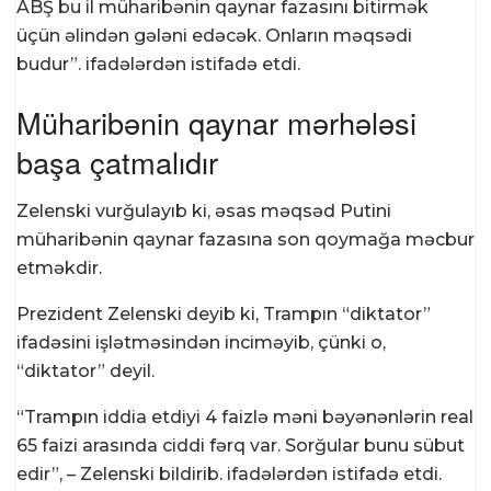
ABŞ bu il müharibənin qaynar fazasını bitirmək
üçün əlindən gələni edəcək. Onların məqsədi
budur”. ifadələrdən istifadə etdi.
Müharibənin qaynar mərhələsi
başa çatmalıdır
Zelenski vurğulayıb ki, əsas məqsəd Putini
müharibənin qaynar fazasına son qoymağa məcbur
etməkdir.
Prezident Zelenski deyib ki, Trampın “diktator”
ifadəsini işlətməsindən inciməyib, çünki o,
“diktator” deyil.
“Trampın iddia etdiyi 4 faizlə məni bəyənənlərin real
65 faizi arasında ciddi fərq var. Sorğular bunu sübut
edir”, – Zelenski bildirib. ifadələrdən istifadə etdi.