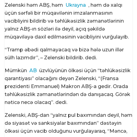
Zelenski həm ABŞ, həm
Ukrayna
, həm də xalqı
üçün sərfəli bir müqavilənin imzalanmasının
vacibliyini bildirib və təhlükəsizlik zəmanətlərinin
yalnız ABŞ-ın sözləri ilə deyil, açıq şəkildə
müqaviləyə daxil edilməsinin vacibliyini vurğulayıb.
“Tramp əbədi qalmayacaq və bizə hələ uzun illər
sülh lazımdır”, – Zelenski bildirib. dedi.
Mümkün
AB
üzvlüyünün ölkəsi üçün “təhlükəsizlik
qarantiyası” olacağını deyən Zelenski, “(Fransa
prezidenti Emmanuel) Makron ABŞ-a gedir. Orada
təhlükəsizlik zəmanətlərindən də danışacaq. Görək
nəticə necə olacaq”. dedi.
Zelenski, ABŞ-dan “yalnız pul baxımından deyil, həm
də siyasət və sanksiyalar baxımından” dəstəyin
ölkəsi üçün vacib olduğunu vurğulayaraq, “Məncə,