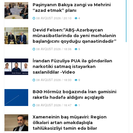
Paşinyanın Bakıya zəngi və Mehrini
“azad etmək” planı
08 AVQUST 2026 / 20:10
4
Devid Felsen:”ABŞ-Azərbaycan
münasibətlərində də yeni mərhələnin
başlanğıcını qoyduğu qənaətindədir”
08 AVQUST 2026 / 18:06
9
İrandan Füzuliyə PUA ilə göndərilən
narkotiki satmaq istəyərkən
saxlanildilar -Video
08 AVQUST 2026 / 18:00
9
BƏƏ Hörmüz boğazında İran gəmisini
raketlə hədəfə aldığını açıqlayıb
08 AVQUST 2026 / 16:47
1
Xameneinin baş müşaviri: Region
ölkələri artan əməkdaşlıqla
təhlükəsizliyi təmin edə bilər