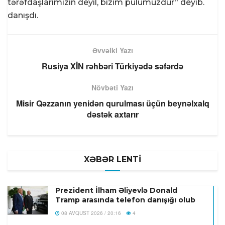
tərəfdaşlarımızın deyil, bizim pulumuzdur” deyib.
danışdı.
Əvvəlki Yazı
Rusiya XİN rəhbəri Türkiyədə səfərdə
Növbəti Yazı
Misir Qəzzanın yenidən qurulması üçün beynəlxalq
dəstək axtarır
XƏBƏR LENTİ
Prezident İlham Əliyevlə Donald
Tramp arasında telefon danışığı olub
08 AVQUST 2026 / 20:16
4