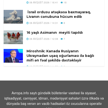
08 AVQUST 2026 / 16:41
18
İsrail ordusu atəşkəsə baxmayaraq,
Livanın cənubuna hücum edib
08 AVQUST 2026 / 14:31
8
16 yaşlı Asimanın meyiti tapıldı
08 AVQUST 2026 / 12:08
7
Miroshnik: Kanada Rusiyanın
Ukraynadan uşaq oğurlaması ilə bağlı
mifi ən fəal şəkildə dəstəkləyir
08 AVQUST 2026 / 11:58
8
Türkiyədə 104 kiloqram narkotik
maddə ələ keçirilib
08 AVQUST 2026 / 11:28
9
Avropa.info saytı gündəlik bülletenlər vasitəsi ilə siyasət,
Tehranın buna münasibət bildirmə və
iqtisadiyyat, cəmiyyət, idman, mədəniyyət sahələri üzrə ölkədə və
lazım gələrsə, üzr də istəməılidir
dünyada baş verən ən vacib hadisələri öz oxucularına operativ
08 AVQUST 2026 / 11:19
5