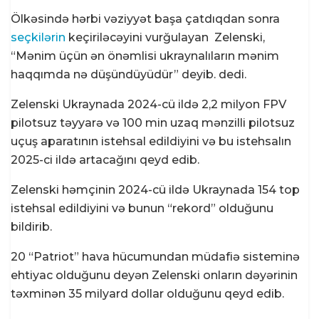
Ölkəsində hərbi vəziyyət başa çatdıqdan sonra
seçkilərin
keçiriləcəyini vurğulayan Zelenski,
“Mənim üçün ən önəmlisi ukraynalıların mənim
haqqımda nə düşündüyüdür” deyib. dedi.
Zelenski Ukraynada 2024-cü ildə 2,2 milyon FPV
pilotsuz təyyarə və 100 min uzaq mənzilli pilotsuz
uçuş aparatının istehsal edildiyini və bu istehsalın
2025-ci ildə artacağını qeyd edib.
Zelenski həmçinin 2024-cü ildə Ukraynada 154 top
istehsal edildiyini və bunun “rekord” olduğunu
bildirib.
20 “Patriot” hava hücumundan müdafiə sisteminə
ehtiyac olduğunu deyən Zelenski onların dəyərinin
təxminən 35 milyard dollar olduğunu qeyd edib.