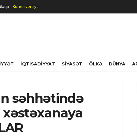
Əlaqə
Köhnə versiya
IYYƏT
İQTISADIYYAT
SIYASƏT
ÖLKƏ
DÜNYA
A
ın səhhətində
, xəstəxanaya
OLAR