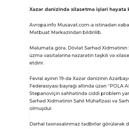
Xəzər dənizində xilasetmə işləri həyata k
Avropa.info Musavat.com-a istinadən xəbər
Mətbuat Mərkəzindən bildirilib.
Məlumata görə, Dövlət Sərhəd Xidmətinin 
üzmə vasitələrinə nəzarətin təşkili və xila
etdirir.
Fevral ayının 19-da Xəzər dənizinin Azərba
Federasiyası bayrağı altında üzən “POLA 
Stepanoviçin səhhətində ciddi problem yar
Sərhəd Xidmətinin Sahil Mühafizəsi və Sə
olmuşdur.
Dərhal təxirəsalınmaz tədbirlər görülərək 