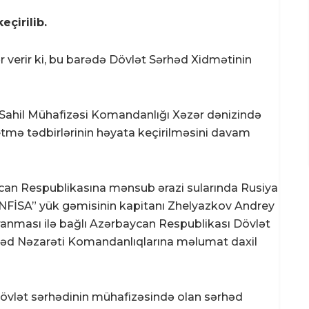
eçirilib.
 verir ki, bu barədə Dövlət Sərhəd Xidmətinin
Sahil Mühafizəsi Komandanlığı Xəzər dənizində
setmə tədbirlərinin həyata keçirilməsini davam
ycan Respublikasına mənsub ərazi sularında Rusiya
ANFİSA” yük gəmisinin kapitanı Zhelyazkov Andrey
anması ilə bağlı Azərbaycan Respublikası Dövlət
rhəd Nəzarəti Komandanlıqlarına məlumat daxil
dövlət sərhədinin mühafizəsində olan sərhəd