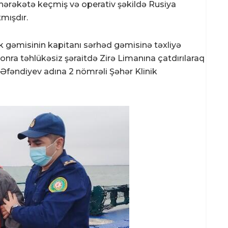
hərəkətə keçmiş və operativ şəkildə Rusiya
mışdır.
k gəmisinin kapitanı sərhəd gəmisinə təxliyə
sonra təhlükəsiz şəraitdə Zirə Limanına çatdırılaraq
.Əfəndiyev adına 2 nömrəli Şəhər Klinik