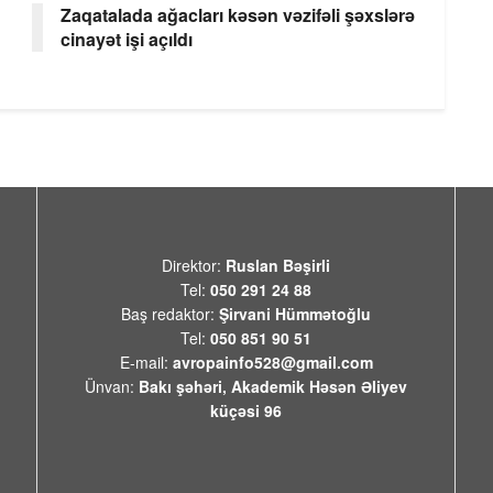
Zaqatalada ağacları kəsən vəzifəli şəxslərə
cinayət işi açıldı
Direktor:
Ruslan Bəşirli
Tel:
050 291 24 88
Baş redaktor:
Şirvani Hümmətoğlu
Tel:
050 851 90 51
E-mail:
avropainfo528@gmail.com
Ünvan:
Bakı şəhəri, Akademik Həsən Əliyev
küçəsi 96