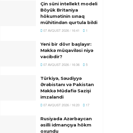
Çin süni intellekt modeli
Böyük Britaniya
hökumətinin sınaq
mühitindən qurtula bildi
07 AVQUST 2026 / 16:41
1
Yeni bir dövr başlayır:
Məkkə müqaviləsi niyə
vacibdir?
07 AVQUST 2026 / 16:36
5
Türkiyə, Səudiyyə
Ərəbistanı və Pakistan
Məkkə Müdafiə Sazişi
imzalandi
07 AVQUST 2026 / 16:20
17
Rusiyada Azərbaycan
əsilli idmançıya hökm
oxundu