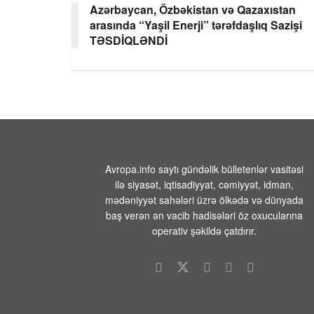
Azərbaycan, Özbəkistan və Qazaxıstan
arasında “Yaşil Enerji” tərəfdaşlıq Sazişi
TƏSDİQLƏNDİ
Avropa.info saytı gündəlik bülletenlər vasitəsi
ilə siyasət, iqtisadiyyat, cəmiyyət, idman,
mədəniyyət sahələri üzrə ölkədə və dünyada
baş verən ən vacib hadisələri öz oxucularına
operativ şəkildə çatdırır.