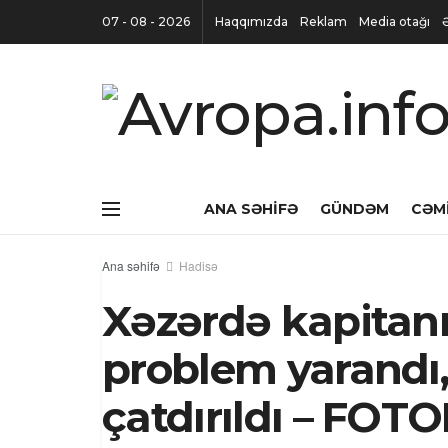
07 - 08 - 2026
Haqqımızda
Reklam
Media otağı
ANA SƏHIFƏ
GÜNDƏM
CƏM
Ana səhifə
Hadisə
Xəzərdə kapitan
problem yarandı
çatdırıldı – FOT