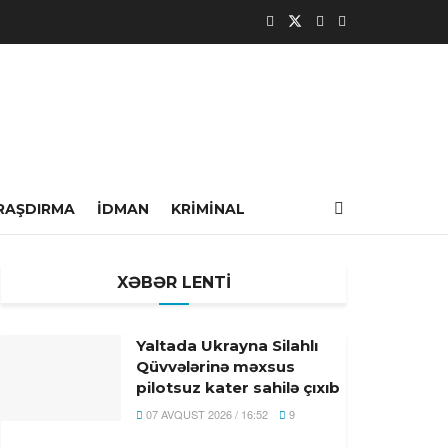
RAŞDIRMA
İDMAN
KRIMINAL
XƏBƏR LENTİ
Yaltada Ukrayna Silahlı
Qüvvələrinə məxsus
pilotsuz kater sahilə çıxıb
07 AVQUST 2026 / 16:52
9