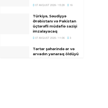
07 AVQUST 2026 / 15:28
16
Türkiyə, Səudiyyə
Ərəbistanı və Pakistan
üçtərəfli müdafiə sazişi
imzalayacaq
07 AVQUST 2026 / 11:06
3
Tərtər şəhərində ər və
arvadın yanaraq öldüyü
hadisənin qəsdən
törədilməsi bəlli olub-
Həbs olunan var
07 AVQUST 2026 / 10:18
7
Beyləqanda 18 yaşlı gənc
kanalda bataraq ölüb
07 AVQUST 2026 / 10:04
14