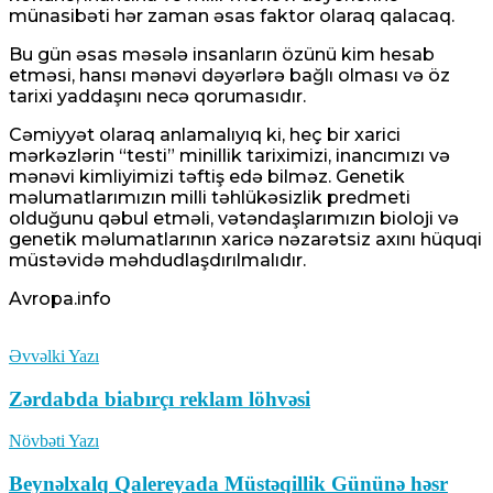
münasibəti hər zaman əsas faktor olaraq qalacaq.
Bu gün əsas məsələ insanların özünü kim hesab
etməsi, hansı mənəvi dəyərlərə bağlı olması və öz
tarixi yaddaşını necə qorumasıdır.
Cəmiyyət olaraq anlamalıyıq ki, heç bir xarici
mərkəzlərin “testi” minillik tariximizi, inancımızı və
mənəvi kimliyimizi təftiş edə bilməz. Genetik
məlumatlarımızın milli təhlükəsizlik predmeti
olduğunu qəbul etməli, vətəndaşlarımızın bioloji və
genetik məlumatlarının xaricə nəzarətsiz axını hüquqi
müstəvidə məhdudlaşdırılmalıdır.
Avropa.info
Əvvəlki Yazı
Zərdabda biabırçı reklam löhvəsi
Növbəti Yazı
Beynəlxalq Qalereyada Müstəqillik Gününə həsr