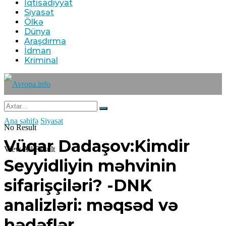
İqtisadiyyat
Siyasət
Ölkə
Dünya
Araşdırma
İdman
Kriminal
Ana səhifə
Siyasət
No Result
Vüqar Dadaşov:Kimdir
View All Result
Seyyidliyin məhvinin
sifarişçiləri? -DNK
analizləri: məqsəd və
hədəflər