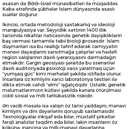
əsasən də BƏƏ–İsrail münasibətləri ilə müqəddəs
Kəbə ətrafında şübhələr İslam dünyasında əsaslı
suallar doğurur.
İkincisi, ortada metodoloji saxtakarlıq və ideoloji
manipulyasiya var. Seyyidlik xəttinin 1400 illik
tarixində nikahlar nəticəsində genetik dəyişikliklərin
baş verməsi tamamilə təbii bioloji prosesdir. İslam
düşmənləri isə bu reallığı təhrif edərək cəmiyyətin
mənəvi dayaqlarını sarsıtmağa çalışırlar və hədəfi
region xalqlarının daxili iyerarxiyasını darmadağın
etməkdir. Gərgin geosiyasi şəraitdə bu ssenarilər
daxili auditoriyada psixoloji xaos yaratmaq üçün
“yumşaq güc” kimi mərhələli şəkildə istifadə olunur.
İnsanlara öz kimliyini xarici laboratoriya testləri ilə
diktə etmək cəhdi “elmi” işğalçılıqdır. Üstəlik, genetik
məlumatlarımızın kütləvi şəkildə kənara ötürülməsi
ciddi sosial və milli təhlükəsizlik riskidir.
Ən vacib məsələ isə xalqın öz tarixi yaddaşını, mənəvi
kimliyini və dini dəyərlərini qoruyub saxlamasıdır.
Texnologiyalar inkişaf edə bilər, müxtəlif şirkətlər
fərqli analizlər təqdim edə bilər, lakin insanların öz
kökünə, inancına və milli-mənəvi dəyərlərinə