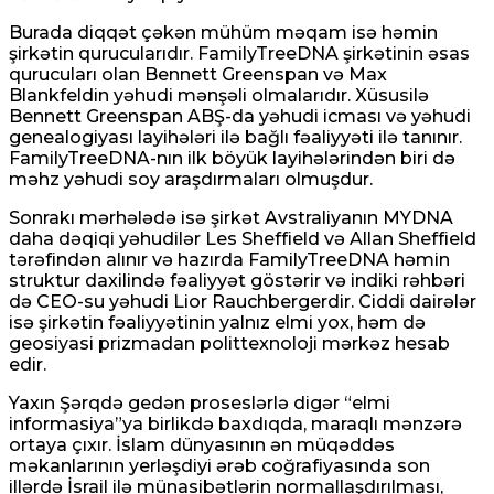
Burada diqqət çəkən mühüm məqam isə həmin
şirkətin qurucularıdır. FamilyTreeDNA şirkətinin əsas
qurucuları olan Bennett Greenspan və Max
Blankfeldin yəhudi mənşəli olmalarıdır. Xüsusilə
Bennett Greenspan ABŞ-da yəhudi icması və yəhudi
genealogiyası layihələri ilə bağlı fəaliyyəti ilə tanınır.
FamilyTreeDNA-nın ilk böyük layihələrindən biri də
məhz yəhudi soy araşdırmaları olmuşdur.
Sonrakı mərhələdə isə şirkət Avstraliyanın MYDNA
daha dəqiqi yəhudilər Les Sheffield və Allan Sheffield
tərəfindən alınır və hazırda FamilyTreeDNA həmin
struktur daxilində fəaliyyət göstərir və indiki rəhbəri
də CEO-su yəhudi Lior Rauchbergerdir. Ciddi dairələr
isə şirkətin fəaliyyətinin yalnız elmi yox, həm də
geosiyasi prizmadan polittexnoloji mərkəz hesab
edir.
Yaxın Şərqdə gedən proseslərlə digər “elmi
informasiya”ya birlikdə baxdıqda, maraqlı mənzərə
ortaya çıxır. İslam dünyasının ən müqəddəs
məkanlarının yerləşdiyi ərəb coğrafiyasında son
illərdə İsrail ilə münasibətlərin normallaşdırılması,