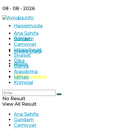
08 - 08 - 2026
Haqqımızda
Ana Səhifə
Reklam
Gündəm
Cəmiyyət
İqtisadiyyat
Media otağı
Siyasət
Ölkə
Əlaqə
Dünya
Araşdırma
Köhnə versiya
İdman
Kriminal
No Result
View All Result
Ana Səhifə
Gündəm
Cəmiyyət