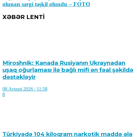
olunan sərgi təşkil olundu – FOTO
XƏBƏR LENTİ
Miroshnik: Kanada Rusiyanın Ukraynadan
uşaq oğurlaması ilə bağlı mifi ən fəal şəkildə
dəstəkləyir
08 Avqust 2026 / 11:58
8
Türkiyədə 104 kiloqram narkotik maddə ələ