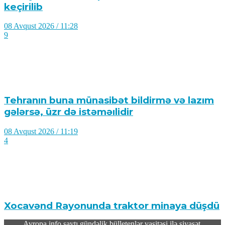
keçirilib
08 Avqust 2026 / 11:28
9
Tehranın buna münasibət bildirmə və lazım
gələrsə, üzr də istəməılidir
08 Avqust 2026 / 11:19
4
Xocavənd Rayonunda traktor minaya düşdü
Avropa.info saytı gündəlik bülletenlər vasitəsi ilə siyasət,
08 Avqust 2026 / 11:11