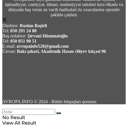
iqtisadiyyat, cəmiyyət, idman, mədəniyyət sahələri üzrə ölkədə və
10
dünyada baş verən ən vacib hadisələri öz oxucularına operativ
şəkildə çatdırır.
Direktor:
Ruslan Bəşirli
Tel:
050 291 24 88
Baş redaktor:
Şirvani Hümmətoğlu
Tel:
050 851 90 51
Pasinyan -Sülhü dönməz etmək üçün
E-mail:
avropainfo528@gmail.com
“Qarabağ ermənilərinin geri qayıtması” kimi
Ünvan:
Bakı şəhəri, Akademik Həsən Əliyev küçəsi 96
mövzuları davam etdirməmək zəruridir
08 Avqust 2026 / 10:54
8
AVROPA.İNFO © 2024 - Bütün hüquqları qorunur.
Səudiyyə Ərəbistanının görməli yerləri
Türkiyə, Səudiyyə Ərəbistanı və Pakistan
No Result
bayraqları ilə işıqlandırılıb
View All Result