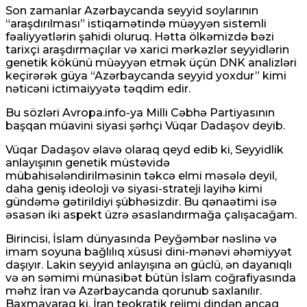
Son zamanlar Azərbaycanda seyyid soylarının
“araşdırılması” istiqamətində müəyyən sistemli
fəaliyyətlərin şahidi oluruq. Hətta ölkəmizdə bəzi
tarixçi araşdırmaçılar və xarici mərkəzlər seyyidlərin
genetik kökünü müəyyən etmək üçün DNK analizləri
keçirərək güya “Azərbaycanda seyyid yoxdur” kimi
nəticəni ictimaiyyətə təqdim edir.
Bu sözləri Avropa.info-ya Milli Cəbhə Partiyasının
başqan müavini siyasi şərhçi Vüqar Dadaşov deyib.
Vüqar Dadaşov əlavə olaraq qeyd edib ki, Seyyidlik
anlayışının genetik müstəvidə
mübahisələndirilməsinin təkcə elmi məsələ deyil,
daha geniş ideoloji və siyasi-strateji layihə kimi
gündəmə gətirildiyi şübhəsizdir. Bu qənaətimi isə
əsasən iki aspekt üzrə əsaslandırmağa çalışacağam.
Birincisi, İslam dünyasında Peyğəmbər nəslinə və
imam soyuna bağlılıq xüsusi dini-mənəvi əhəmiyyət
daşıyır. Lakin seyyid anlayışına ən güclü, ən dayanıqlı
və ən səmimi münasibət bütün İslam coğrafiyasında
məhz İran və Azərbaycanda qorunub saxlanılır.
Baxmayaraq ki, İran teokratik rejimi dindən ancaq