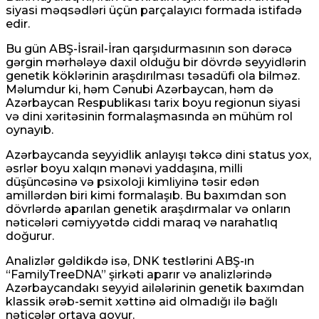
siyasi məqsədləri üçün parçalayıcı formada istifadə
edir.
Bu gün ABŞ-İsrail-İran qarşıdurmasının son dərəcə
gərgin mərhələyə daxil olduğu bir dövrdə seyyidlərin
genetik köklərinin araşdırılması təsadüfi ola bilməz.
Məlumdur ki, həm Cənubi Azərbaycan, həm də
Azərbaycan Respublikası tarix boyu regionun siyasi
və dini xəritəsinin formalaşmasında ən mühüm rol
oynayıb.
Azərbaycanda seyyidlik anlayışı təkcə dini status yox,
əsrlər boyu xalqın mənəvi yaddaşına, milli
düşüncəsinə və psixoloji kimliyinə təsir edən
amillərdən biri kimi formalaşıb. Bu baxımdan son
dövrlərdə aparılan genetik araşdırmalar və onların
nəticələri cəmiyyətdə ciddi maraq və narahatlıq
doğurur.
Analizlər gəldikdə isə, DNK testlərini ABŞ-ın
“FamilyTreeDNA” şirkəti aparır və analizlərində
Azərbaycandakı seyyid ailələrinin genetik baxımdan
klassik ərəb-semit xəttinə aid olmadığı ilə bağlı
nəticələr ortaya qoyur.