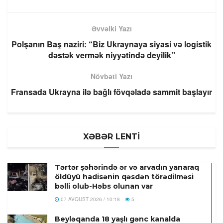
Əvvəlki Yazı
Polşanın Baş naziri: “Biz Ukraynaya siyasi və logistik
dəstək vermək niyyətində deyilik”
Növbəti Yazı
Fransada Ukrayna ilə bağlı fövqəladə sammit başlayır
XƏBƏR LENTİ
Tərtər şəhərində ər və arvadın yanaraq
öldüyü hadisənin qəsdən törədilməsi
bəlli olub-Həbs olunan var
07 AVQUST 2026 / 10:18
5
Beyləqanda 18 yaşlı gənc kanalda