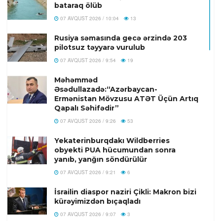
bataraq ölüb
07 AVQUST 2026 / 10:04
13
Rusiya səmasında gecə ərzində 203
pilotsuz təyyarə vurulub
07 AVQUST 2026 / 9:54
19
Məhəmməd
Əsədullazadə:“Azərbaycan-
Ermənistan Mövzusu ATƏT Üçün Artıq
Qapalı Səhifədir”
07 AVQUST 2026 / 9:26
53
Yekaterinburqdakı Wildberries
obyekti PUA hücumundan sonra
yanıb, yanğın söndürülür
07 AVQUST 2026 / 9:21
6
İsrailin diaspor naziri Çikli: Makron bizi
kürəyimizdən bıçaqladı
07 AVQUST 2026 / 9:07
3