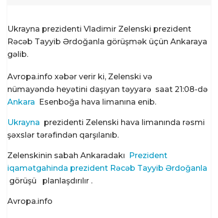
Ukrayna prezidenti Vladimir Zelenski prezident
Rəcəb Tayyib Ərdoğanla görüşmək üçün Ankaraya
gəlib.
Avropa.info xəbər verir ki, Zelenski və
nümayəndə heyətini daşıyan təyyarə saat 21:08-də
Ankara
Esenboğa hava limanına enib.
Ukrayna
prezidenti Zelenski hava limanında rəsmi
şəxslər tərəfindən qarşılanıb.
Zelenskinin sabah Ankaradakı
Prezident
iqamətgahinda prezident
Rəcəb Tayyib Ərdoğanla
görüşü
planlaşdırılır .
Avropa.info