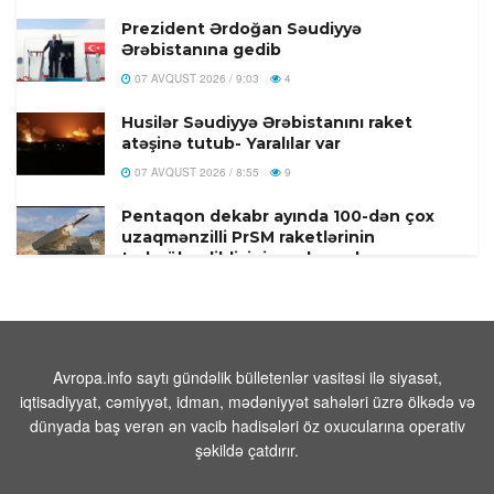
Prezident Ərdoğan Səudiyyə
Ərəbistanına gedib
07 AVQUST 2026 / 9:03
4
Husilər Səudiyyə Ərəbistanını raket
atəşinə tutub- Yaralılar var
07 AVQUST 2026 / 8:55
9
Pentaqon dekabr ayında 100-dən çox
uzaqmənzilli PrSM raketlərinin
tədarük edildiyini açıqlamışdı
07 AVQUST 2026 / 8:17
1
FAA yüzlərlə Boeing 737 Max
təyyarəsində çatların yoxlanılmasını
əmr edir
Avropa.info saytı gündəlik bülletenlər vasitəsi ilə siyasət,
iqtisadiyyat, cəmiyyət, idman, mədəniyyət sahələri üzrə ölkədə və
07 AVQUST 2026 / 8:07
12
dünyada baş verən ən vacib hadisələri öz oxucularına operativ
Hindistanda ildırım vurması
şəkildə çatdırır.
nəticəsində ölənlərin sayı 20-yə çatıb