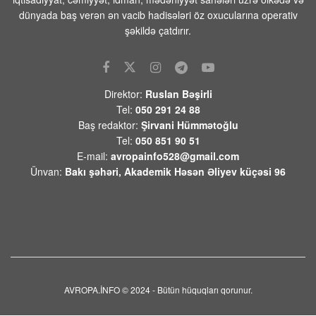
Ermənistanın xarici siyasətindəki
dünyada baş verən ən vacib hadisələri öz oxucularına operativ
ziddiyyətləri bir daha üzə çıxardı
şəkildə çatdırır.
08 AVQUST 2026 / 10:03
8
Bərdə rayonunda əkin sahəsindən
qadın meyiti tapıldı
Direktor:
Ruslan Bəşirli
08 AVQUST 2026 / 9:51
10
Tel:
050 291 24 88
Baş redaktor:
Şirvani Hümmətoğlu
Yəmən ordusu Husilərə qarşı əməliyyat
Tel:
050 851 90 51
keçirib
E-mail:
avropainfo528@gmail.com
08 AVQUST 2026 / 9:40
7
Ünvan:
Bakı şəhəri, Akademik Həsən Əliyev küçəsi 96
Trampın yeni təyyarəsinın
çatışmazlıqlarını mediaya sızdıran şəxs
tapıldı
08 AVQUST 2026 / 9:23
1
Azərbaycan XIN:”Gürcüstandakı
münaqişənin sülh yolu ilə həllinə tam
dəstəyimizi bir daha təsdiqləyirik”
AVROPA.İNFO © 2024 - Bütün hüquqları qorunur.
08 AVQUST 2026 / 9:14
6