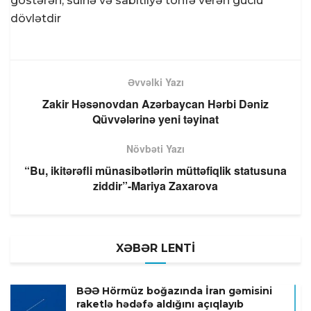
göstərən, sülhə və sabitliyə töhfə verən güclü
dövlətdir
Əvvəlki Yazı
Zakir Həsənovdan Azərbaycan Hərbi Dəniz
Qüvvələrinə yeni təyinat
Növbəti Yazı
“Bu, ikitərəfli münasibətlərin müttəfiqlik statusuna
ziddir”-Mariya Zaxarova
XƏBƏR LENTİ
BƏƏ Hörmüz boğazında İran gəmisini
raketlə hədəfə aldığını açıqlayıb