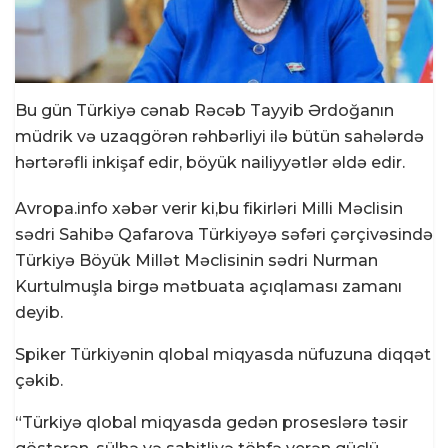
Bu gün Türkiyə cənab Rəcəb Tayyib Ərdoğanın
müdrik və uzaqgörən rəhbərliyi ilə bütün sahələrdə
hərtərəfli inkişaf edir, böyük nailiyyətlər əldə edir.
Avropa.info xəbər verir ki,bu fikirləri Milli Məclisin
sədri Sahibə Qafarova Türkiyəyə səfəri çərçivəsində
Türkiyə Böyük Millət Məclisinin sədri Nurman
Kurtulmuşla birgə mətbuata açıqlaması zamanı
deyib.
Spiker Türkiyənin qlobal miqyasda nüfuzuna diqqət
çəkib.
“Türkiyə qlobal miqyasda gedən proseslərə təsir