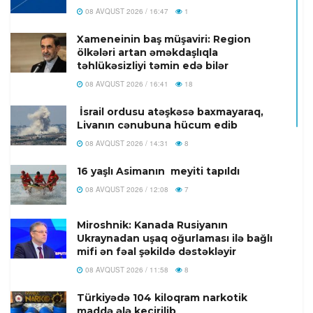
08 AVQUST 2026 / 16:47
1
Xameneinin baş müşaviri: Region
ölkələri artan əməkdaşlıqla
təhlükəsizliyi təmin edə bilər
08 AVQUST 2026 / 16:41
18
İsrail ordusu atəşkəsə baxmayaraq,
Livanın cənubuna hücum edib
08 AVQUST 2026 / 14:31
8
16 yaşlı Asimanın meyiti tapıldı
08 AVQUST 2026 / 12:08
7
Miroshnik: Kanada Rusiyanın
Ukraynadan uşaq oğurlaması ilə bağlı
mifi ən fəal şəkildə dəstəkləyir
08 AVQUST 2026 / 11:58
8
Türkiyədə 104 kiloqram narkotik
maddə ələ keçirilib