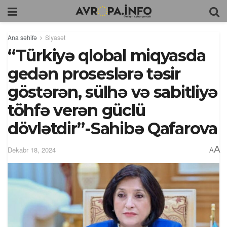
Ana səhifə
Siyasət
“Türkiyə qlobal miqyasda
gedən proseslərə təsir
göstərən, sülhə və sabitliyə
töhfə verən güclü
dövlətdir”-Sahibə Qafarova
A
Dekabr 18, 2024
A