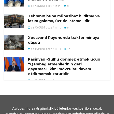
08 AVQUST 2026 / 11:28
9
Tehranın buna münasibət bildirmə və
lazım gələrsə, üzr də istəməılidir
08 AVQUST 2026 / 11:19
5
Xocavənd Rayonunda traktor minaya
düşdü
08 AVQUST 2026 / 11:11
10
Pasinyan -Sülhü dönməz etmək üçün
“Qarabağ ermənilərinin geri
qayıtması” kimi mövzuları davam
etdirməmək zəruridir
08 AVQUST 2026 / 10:54
10
Səudiyyə Ərəbistanının görməli yerləri
Türkiyə, Səudiyyə Ərəbistanı və
Pakistan bayraqları ilə işıqlandırılıb
08 AVQUST 2026 / 10:33
11
Avropa.info saytı gündəlik bülletenlər vasitəsi ilə siyasət,
iqtisadiyyat, cəmiyyət, idman, mədəniyyət sahələri üzrə ölkədə və