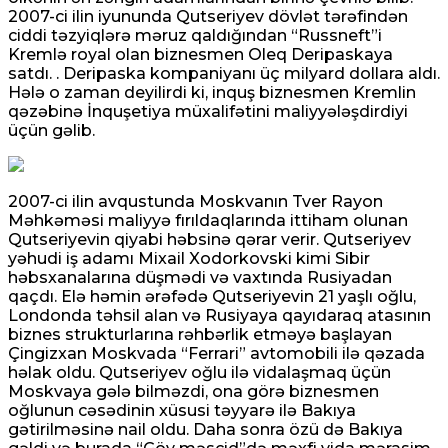
2007-ci ilin iyununda Qutseriyev dövlət tərəfindən
ciddi təzyiqlərə məruz qaldığından “Russneft”i
Kremlə royal olan biznesmen Oleq Deripaskaya
satdı. . Deripaska kompaniyanı üç milyard dollara aldı.
Hələ o zaman deyilirdi ki, inquş biznesmen Kremlin
qəzəbinə İnquşetiya müxalifətini maliyyələşdirdiyi
üçün gəlib.
2007-ci ilin avqustunda Moskvanın Tver Rayon
Məhkəməsi maliyyə fırıldaqlarında ittiham olunan
Qutseriyevin qiyabi həbsinə qərar verir. Qutseriyev
yəhudi iş adamı Mixail Xodorkovski kimi Sibir
həbsxanalarına düşmədi və vaxtında Rusiyadan
qaçdı. Elə həmin ərəfədə Qutseriyevin 21 yaşlı oğlu,
Londonda təhsil alan və Rusiyaya qayıdaraq atasının
biznes strukturlarına rəhbərlik etməyə başlayan
Çingizxan Moskvada “Ferrari” avtomobili ilə qəzada
həlak oldu. Qutseriyev oğlu ilə vidalaşmaq üçün
Moskvaya gələ bilməzdi, ona görə biznesmen
oğlunun cəsədinin xüsusi təyyarə ilə Bakıya
gətirilməsinə nail oldu. Daha sonra özü də Bakıya