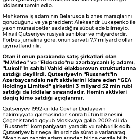
iddiasını təmin edib.
Məhkəmə iş adamının Belarusda biznes maraqlarını
qoruduğunu və ya prezident Aleksandr Lukaşenko ilə
yaxın münasibətlər saxladığını sübut edə bilməyib.
Mixail Qutseriyev rusiyalı sahibkar və milyarderdir.
Forbes jurnalına görə, onun sərvəti 7,7 milyard dollar
qiymətləndirilir.
Ötən il onun pərakəndə satış şirkətləri olan
“M.Video” və “Eldorado”nu azərbaycanlı iş adamı,
“Lukoil”in sahibi Vahid Ələkbərovun strukturlarına
satdığı deyilirdi. Qutseriyevin “Russneft”in
Azərbaycandakı neft aktivlərini idarə edən “GEA
Holdings Limited” şirkətini 3 milyard 52 min rubl
satdığı da iddialar sırasındadır. Həmin aktivləri
dəqiq kimə satdığı açıqlanmır.
Qutseriyev 1992-ci ildə Cövhər Dudayevin
hakimiyyətə gəlməsindən sonra bütün biznesini
Çeçenistanda qoyub Moskvaya gəlib. 2002-ci ildə
“Russneft” kompaniyasını yaradıb və rəhbərlik edib.
Qutseriyev bir neçə ilin ərzində sürətlə varlanaraq
ölkənin ən zəngin adamlarından birinə çevrilə bilib.