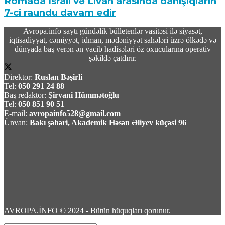
Romada İsrail və Livan arasında danışıqların
7-ci raundu davam edir
Avropa.info saytı gündəlik bülletenlər vasitəsi ilə siyasət,
06 Avqust 2026 / 20:23
iqtisadiyyat, cəmiyyət, idman, mədəniyyət sahələri üzrə ölkədə və
12
dünyada baş verən ən vacib hadisələri öz oxucularına operativ
şəkildə çatdırır.
Direktor:
Ruslan Bəşirli
Tel:
050 291 24 88
Baş redaktor:
Şirvani Hümmətoğlu
Tel:
050 851 90 51
Rusiydan Bakıya uçan azərbaycanlı iş adamı
E-mail:
avropainfo528@gmail.com
aeroportda saxlanıldı
Ünvan:
Bakı şəhəri, Akademik Həsən Əliyev küçəsi 96
06 Avqust 2026 / 20:09
8
Razi Nurullayev:”Şimal-Cənub» beynəlxalq
AVROPA.İNFO © 2024 - Bütün hüquqları qorunur.
dəhlizi tam gücü ilə işləməyə başlayacaq”