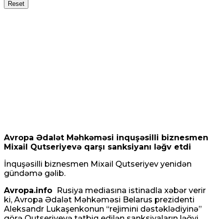
Reset
Avropa Ədalət Məhkəməsi inquşəsilli biznesmen
Mixail Qutseriyevə qarşı sanksiyanı ləğv etdi
İnquşəsilli biznesmen Mixail Qutseriyev yenidən
gündəmə gəlib.
Avropa.info
Rusiya mediasına istinadla xəbər verir
ki, Avropa Ədalət Məhkəməsi Belarus prezidenti
Aleksandr Lukaşenkonun “rejimini dəstəklədiyinə”
görə Qutseriyevə tətbiq edilən sanksiyaların ləğvi