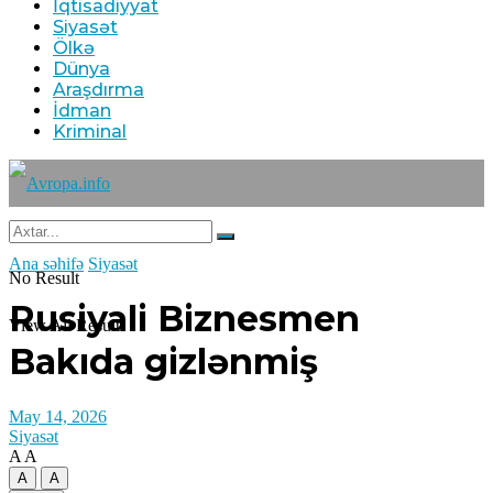
İqtisadiyyat
Siyasət
Ölkə
Dünya
Araşdırma
İdman
Kriminal
Ana səhifə
Siyasət
No Result
Rusiyali Biznesmen
View All Result
Bakıda gizlənmiş
May 14, 2026
Siyasət
A
A
A
A