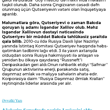
gəldi və burada “Göy məscid”də məxfi vida mərasim
təşkil olunub. Daha sonra Çingizxanın cəsədi dəfn
olunmaq üçün Qutseriyevin vətəni olan İnquşetiyaya
aparılıb.
Məlumatlara görə, Qutseriyevi o zaman Bakıda
qoruyan iş adamı İsgəndər Xəlilov olub. Məhz
Isgəndər Xəlilovun dəstəyi nəticəsində
Qutseriyev bir müddət Bakıda təhlükəsiz şəraitdə
qala bilib.
2010-cu ildə Rusiya Daxili İşlər Nazirliyi
yanında İstintaq Komitəsi Qutseriyev haqqında həbs-
qətimkan tədbirini ləğv etdi. 3 ilə yaxın axtarışda
olduqdan sonra Rusiya hakimiyyəti ilə anlaşan və
yenidən bu ölkəyə qayıdaraq “Russneft”i
Deripaskadan geri aldı.Onun rəhbərlik etdiyi “Safmar”
Qrupunun aktivlərinə enerji, pərakəndə satış,
daşınmaz əmlak və maliyyə sahələrin əhatə edir.
Korporasiya daim “Rusiya Daşınmaz Əmlak Kralları”
reytinqində liderlər arasında yer alır.
Əvvəlki Yazı