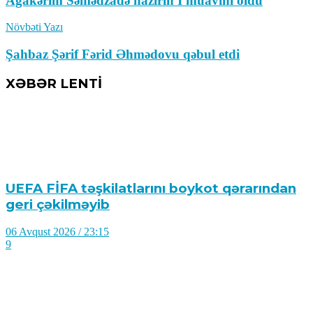
Ağakərim Səmədzadə nazirin I müavini oldu
Növbəti Yazı
Şahbaz Şərif Fərid Əhmədovu qəbul etdi
XƏBƏR LENTİ
UEFA FİFA təşkilatlarını boykot qərarından
geri çəkilməyib
06 Avqust 2026 / 23:15
9