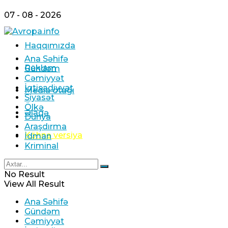
07 - 08 - 2026
Haqqımızda
Ana Səhifə
Reklam
Gündəm
Cəmiyyət
İqtisadiyyat
Media otağı
Siyasət
Ölkə
Əlaqə
Dünya
Araşdırma
Köhnə versiya
İdman
Kriminal
No Result
View All Result
Ana Səhifə
Gündəm
Cəmiyyət