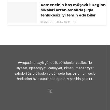
Xameneinin baş müşaviri: Region
ölkələri artan əməkdaşlıqla
təhlükəsizliyi təmin edə bilər
08 AVQUST 2026 / 16:41
18
İsrail ordusu atəşkəsə
baxmayaraq, Livanın cənubuna
hücum edib
08 AVQUST 2026 / 14:31
9
16 yaşlı Asimanın meyiti tapıldı
Avropa.info saytı gündəlik bülletenlər vasitəsi ilə
siyasət, iqtisadiyyat, cəmiyyət, idman, mədəniyyət
08 AVQUST 2026 / 12:08
7
sahələri üzrə ölkədə və dünyada baş verən ən vacib
hadisələri öz oxucularına operativ şəkildə çatdırır.
Miroshnik: Kanada Rusiyanın
Ukraynadan uşaq oğurlaması ilə
bağlı mifi ən fəal şəkildə
dəstəkləyir