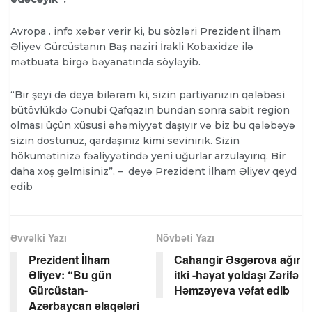
Avropa . info xəbər verir ki, bu sözləri Prezident İlham
Əliyev Gürcüstanın Baş naziri İrakli Kobaxidze ilə
mətbuata birgə bəyanatında söyləyib.
“Bir şeyi də deyə bilərəm ki, sizin partiyanızın qələbəsi
bütövlükdə Cənubi Qafqazın bundan sonra sabit region
olması üçün xüsusi əhəmiyyət daşıyır və biz bu qələbəyə
sizin dostunuz, qardaşınız kimi sevinirik. Sizin
hökumətinizə fəaliyyətində yeni uğurlar arzulayırıq. Bir
daha xoş gəlmisiniz”, – deyə Prezident İlham Əliyev qeyd
edib
Əvvəlki Yazı
Növbəti Yazı
Prezident İlham
Cahangir Əsgərova ağır
Əliyev: “Bu gün
itki -həyat yoldaşı Zərifə
Gürcüstan-
Həmzəyeva vəfat edib
Azərbaycan əlaqələri