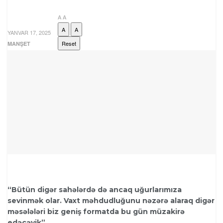
A
A
A
A
YANVAR 17, 2025
Reset
MANŞET
“Bütün digər sahələrdə də ancaq uğurlarımıza
sevinmək olar. Vaxt məhdudluğunu nəzərə alaraq digər
məsələləri biz geniş formatda bu gün müzakirə
edəcəyik”
.