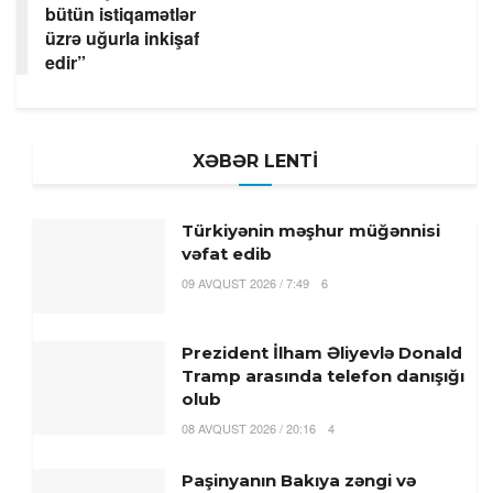
bütün istiqamətlər
üzrə uğurla inkişaf
edir”
XƏBƏR LENTİ
Türkiyənin məşhur müğənnisi
vəfat edib
09 AVQUST 2026 / 7:49
6
Prezident İlham Əliyevlə Donald
Tramp arasında telefon danışığı
olub
08 AVQUST 2026 / 20:16
4
Paşinyanın Bakıya zəngi və