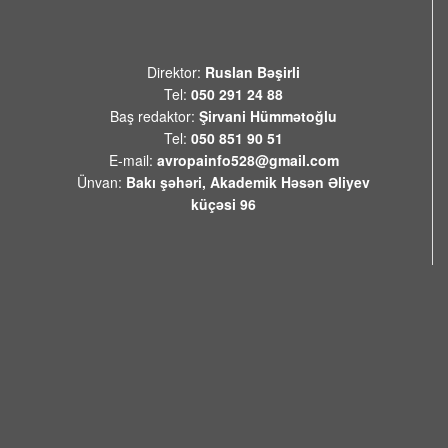
08 AVQUST 2026 / 11:58
9
Türkiyədə 104 kiloqram narkotik
Direktor:
Ruslan Bəşirli
maddə ələ keçirilib
Tel:
050 291 24 88
08 AVQUST 2026 / 11:28
9
Baş redaktor:
Şirvani Hümmətoğlu
Tel:
050 851 90 51
E-mail:
avropainfo528@gmail.com
Tehranın buna münasibət
Ünvan:
Bakı şəhəri, Akademik Həsən Əliyev
bildirmə və lazım gələrsə, üzr də
küçəsi 96
istəməılidir
08 AVQUST 2026 / 11:19
6
Xocavənd Rayonunda traktor
minaya düşdü
08 AVQUST 2026 / 11:11
10
Pasinyan -Sülhü dönməz etmək
üçün “Qarabağ ermənilərinin geri
qayıtması” kimi mövzuları