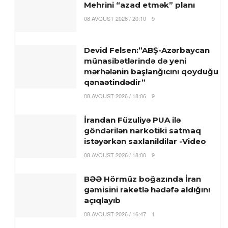
Mehrini “azad etmək” planı
08 AVQUST 2026 / 20:10
9
Devid Felsen:”ABŞ-Azərbaycan
münasibətlərində də yeni
mərhələnin başlanğıcını qoyduğu
qənaətindədir”
08 AVQUST 2026 / 18:06
9
İrandan Füzuliyə PUA ilə
göndərilən narkotiki satmaq
istəyərkən saxlanildilar -Video
08 AVQUST 2026 / 18:00
9
BƏƏ Hörmüz boğazında İran
gəmisini raketlə hədəfə aldığını
açıqlayıb
08 AVQUST 2026 / 16:47
1