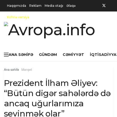
Haqqımızda
Reklam
Media otağı
Əlaqə
Köhnə versiya
ANA SƏHIFƏ
GÜNDƏM
CƏMIYYƏT
İQTISADIYYA
Ana səhifə
Manşet
Prezident İlham Əliyev:
“Bütün digər sahələrdə də
ancaq uğurlarımıza
sevinmək olar”