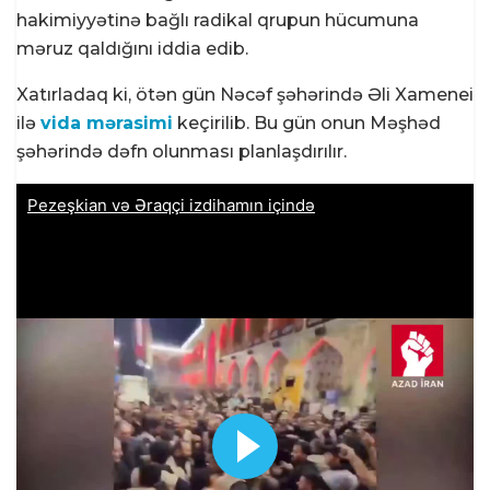
hakimiyyətinə bağlı radikal qrupun hücumuna
məruz qaldığını iddia edib.
Xatırladaq ki, ötən gün Nəcəf şəhərində Əli Xamenei
ilə
vida mərasimi
keçirilib. Bu gün onun Məşhəd
şəhərində dəfn olunması planlaşdırılır.