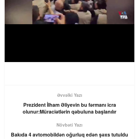
Əvvəlki Yazı
Prezident İlham Əliyevin bu fərmanı icra
olunur:Müraciətlərin qəbuluna başlanılır
Növbəti Yazı
Bakıda 4 avtomobildən oğurluq edən şəxs tutuldu