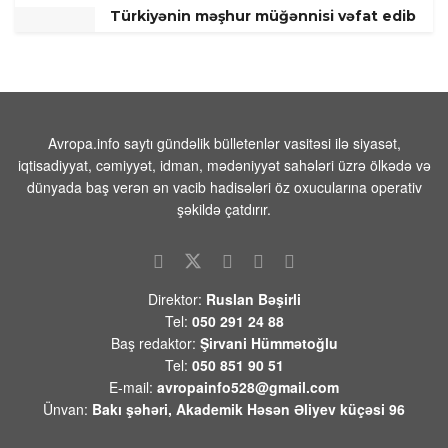
Türkiyənin məşhur müğənnisi vəfat edib
09 AVQUST 2026 / 7:49
8
Prezident İlham Əliyevlə Donald Tramp
arasında telefon danışığı olub
08 AVQUST 2026 / 20:16
6
Avropa.info saytı gündəlik bülletenlər vasitəsi ilə siyasət,
iqtisadiyyat, cəmiyyət, idman, mədəniyyət sahələri üzrə ölkədə və
Paşinyanın Bakıya zəngi və Mehrini “azad
dünyada baş verən ən vacib hadisələri öz oxucularına operativ
etmək” planı
şəkildə çatdırır.
08 AVQUST 2026 / 20:10
10
Devid Felsen:”ABŞ-Azərbaycan
münasibətlərində də yeni mərhələnin
Direktor:
Ruslan Bəşirli
başlanğıcını qoyduğu qənaətindədir”
Tel:
050 291 24 88
08 AVQUST 2026 / 18:06
9
Baş redaktor:
Şirvani Hümmətoğlu
Tel:
050 851 90 51
İrandan Füzuliyə PUA ilə göndərilən
E-mail:
avropainfo528@gmail.com
narkotiki satmaq istəyərkən saxlanildilar -
Video
Ünvan:
Bakı şəhəri, Akademik Həsən Əliyev küçəsi 96
08 AVQUST 2026 / 18:00
9