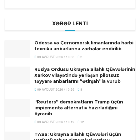
XƏBƏR LENTİ
Odessa və Çernomorsk limanlarında hərbi
texnika anbarlarına zərbələr endirilib
09 AVQUST 2026 / 10:38
2
Rusiya Ordusu Ukrayna Silahlı Qüvvələrinin
Xarkov vilayətində yerləşən pilotsuz
təyyarə anbarlarını “Ətirşah”la vurub
09 AVQUST 2026 / 10:29
8
“Reuters” demokratların Tramp üçün
impiçmentə alternativ hazırladığını
öyrənib
09 AVQUST 2026 / 10:19
12
TASS: Ukrayna Silahlı Qüvvələri üçün