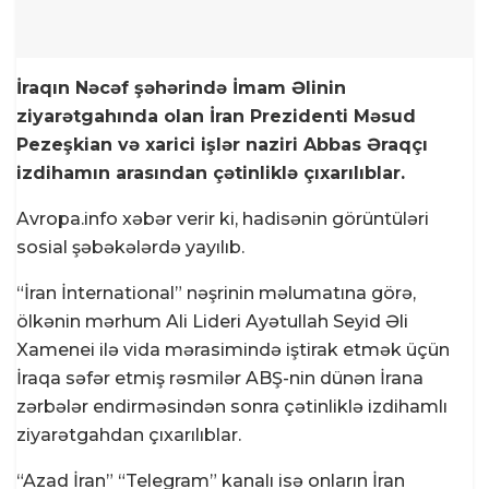
İraqın Nəcəf şəhərində İmam Əlinin
ziyarətgahında olan İran Prezidenti Məsud
Pezeşkian və xarici işlər naziri Abbas Əraqçı
izdihamın arasından çətinliklə çıxarılıblar.
Avropa.info xəbər verir ki, hadisənin görüntüləri
sosial şəbəkələrdə yayılıb.
“İran İnternational” nəşrinin məlumatına görə,
ölkənin mərhum Ali Lideri Ayətullah Seyid Əli
Xamenei ilə vida mərasimində iştirak etmək üçün
İraqa səfər etmiş rəsmilər ABŞ-nin dünən İrana
zərbələr endirməsindən sonra çətinliklə izdihamlı
ziyarətgahdan çıxarılıblar.
“Azad İran” “Telegram” kanalı isə onların İran