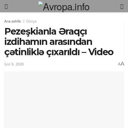
Ana səhifə
Dünya
Pezeşkianla Əraqçı
izdihamın arasından
çətinliklə çıxarıldı – Video
A
İyul 9, 2026
A