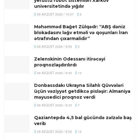
yerüstü robot sistemləri Xarkov
universitetində yığılır
09 AVQUST 2026 / 10:07
6
Məhəmməd Bağet Zülqədr: “ABŞ dəniz
blokadasını ləğv etməli və qoşunları İran
ətrafından çıxarmalidir”
09 AVQUST 2026 / 9:59
2
Zelenskinin Odessanı itirəcəyi
proqnozlaşdırılırdı
09 AVQUST 2026 / 9:43
13
Donbassdakı Ukrayna Silahlı Qüvvələri
üçün vəziyyət getdikcə pisləşir: Almaniya
məyusedici proqnoz verdi
09 AVQUST 2026 / 8:33
7
Qaziantepdə 4,5 bal gücündə zəlzələ baş
verib
09 AVQUST 2026 / 8:02
14