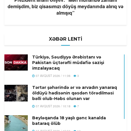
demişdim, biz qisasımızı döyüş meydanında alırıq və
almışıq”
XƏBƏR LENTİ
Türkiyə, Səudiyyə Ərəbistanı və
Pakistan üçtərəfli müdafiə sazişi
imzalayacaq
07 AVQUST 2026 / 11:06
3
Tərtər şəhərində ər və arvadın yanaraq
öldüyü hadisənin qəsdən törədilməsi
bəlli olub-Həbs olunan var
07 AVQUST 2026 / 10:18
7
Beyləqanda 18 yaşlı gənc kanalda
bataraq ölüb
07 AVQUST 2026 / 10:04
14