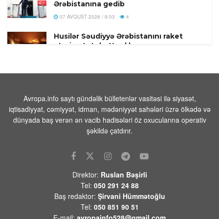
Ərəbistanına gedib
07 AVQUST 2026 / 9:03
4
Husilər Səudiyyə Ərəbistanını raket
atəşinə tutub- Yaralılar var
07 AVQUST 2026 / 8:55
9
Pentaqon dekabr ayında 100-dən çox
uzaqmənzilli PrSM raketlərinin
tədarük edildiyini açıqlamışdı
Avropa.info saytı gündəlik bülletenlər vasitəsi ilə siyasət,
iqtisadiyyat, cəmiyyət, idman, mədəniyyət sahələri üzrə ölkədə və
07 AVQUST 2026 / 8:17
1
dünyada baş verən ən vacib hadisələri öz oxucularına operativ
FAA yüzlərlə Boeing 737 Max
şəkildə çatdırır.
təyyarəsində çatların yoxlanılmasını
əmr edir
07 AVQUST 2026 / 8:07
12
Direktor:
Ruslan Bəşirli
Hindistanda ildırım vurması
Tel:
050 291 24 88
nəticəsində ölənlərin sayı 20-yə çatıb
Baş redaktor:
Şirvani Hümmətoğlu
07 AVQUST 2026 / 8:02
11
Tel:
050 851 90 51
E-mail:
avropainfo528@gmail.com