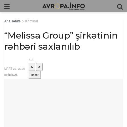
Ana səhifə
Kriminal
“Melissa Group” şirkətinin
rəhbəri saxlanılıb
A
A
A
A
MART 28, 2025
KRIMINAL
Reset