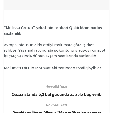
“Melissa Group” şirkətinin rəhbəri Qalib Məmmədov
saxlanılıb.
Avropa.info-nun əldə etdiyi məlumata görə, şirkət
rəhbəri Yasamal rayonunda söküntü işi əlaqədər cinayət
işi çərçivəsində dünən axşam saatlarında saxlanılıb.
Məlumatı DİN-in Mətbuat Xidmətindən təsdiqləyiblər.
Əvvəlki Yazı
Qazaxıstanda 5,2 bal gücündə zəlzələ baş verib
Növbəti Yazı
Prezident İlham Əliyev: “Mən müharibə zamanı