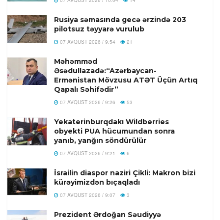
Rusiya səmasında gecə ərzində 203
pilotsuz təyyarə vurulub
07 AVQUST 2026 / 9:54
21
Məhəmməd
Əsədullazadə:“Azərbaycan-
Ermənistan Mövzusu ATƏT Üçün Artıq
Qapalı Səhifədir”
07 AVQUST 2026 / 9:26
53
Yekaterinburqdakı Wildberries
obyekti PUA hücumundan sonra
yanıb, yanğın söndürülür
07 AVQUST 2026 / 9:21
6
İsrailin diaspor naziri Çikli: Makron bizi
kürəyimizdən bıçaqladı
07 AVQUST 2026 / 9:07
3
Prezident Ərdoğan Səudiyyə