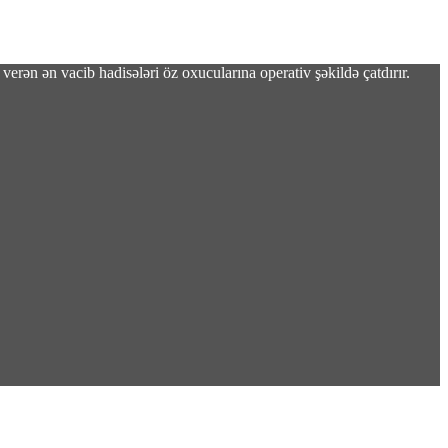
verən ən vacib hadisələri öz oxucularına operativ şəkildə çatdırır.
ələb olunurdu