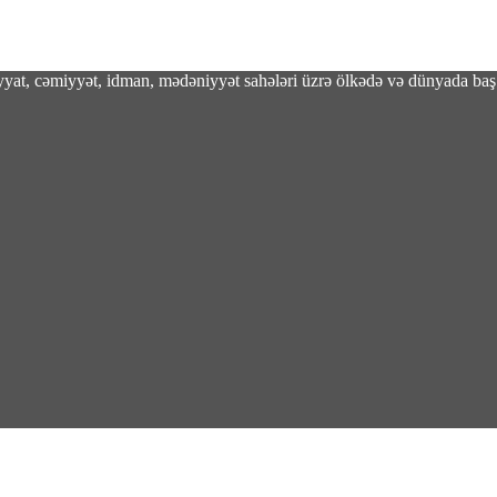
adiyyat, cəmiyyət, idman, mədəniyyət sahələri üzrə ölkədə və dünyada baş 
tellektlə saxtakarlığa qarşı şifahi müdafiə t
tasiyaya uğramış ola bilər