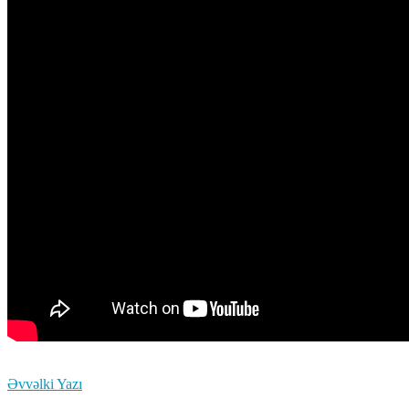
Əvvəlki Yazı