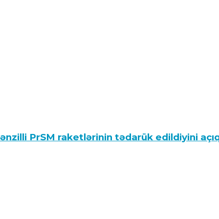
lli PrSM raketlərinin tədarük edildiyini açı