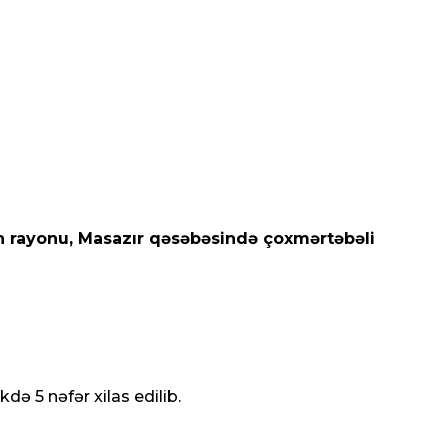
n rayonu, Masazır qəsəbəsində çoxmərtəbəli
də 5 nəfər xilas edilib.