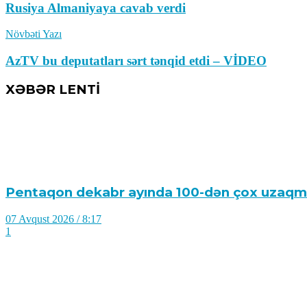
Rusiya Almaniyaya cavab verdi
Növbəti Yazı
AzTV bu deputatları sərt tənqid etdi – VİDEO
XƏBƏR LENTİ
Pentaqon dekabr ayında 100-dən çox uzaqmənzi
07 Avqust 2026 / 8:17
1