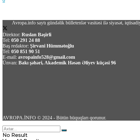
6
Avropa.info saytı gündəlik bülletenlər vasitəsi ilə siyasət, iqtis
Direktor:
Ruslan Bəşirli
Təhsil naziri:Danimarkada məktəblərdə süni in
Tel:
050 291 24 88
Baş redaktor:
Şirvani Hümmətoğlu
Tel:
050 851 90 51
07 Avqust 2026 / 7:51
E-mail:
avropainfo528@gmail.com
13
Ünvan:
Bakı şəhəri, Akademik Həsən Əliyev küçəsi 96
Konqoda Ebola epidemiyası böyüyür, Virus mu
07 Avqust 2026 / 7:44
11
AVROPA.İNFO © 2024 - Bütün hüquqları qorunur.
No Result