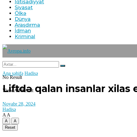
İqtisadiyyat
Siyasət
Ölkə
Dünya
Araşdırma
İdman
Kriminal
Ana səhifə
Hadisə
No Result
Liftdə qalan insanlar xilas 
View All Result
Noyabr 28, 2024
Hadisə
A
A
A
A
Reset