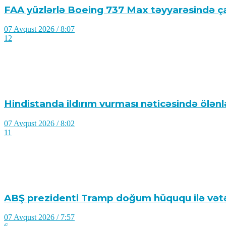
FAA yüzlərlə Boeing 737 Max təyyarəsində çat
07 Avqust 2026 / 8:07
12
Hindistanda ildırım vurması nəticəsində ölənlə
07 Avqust 2026 / 8:02
11
ABŞ prezidenti Tramp doğum hüququ ilə vətə
07 Avqust 2026 / 7:57