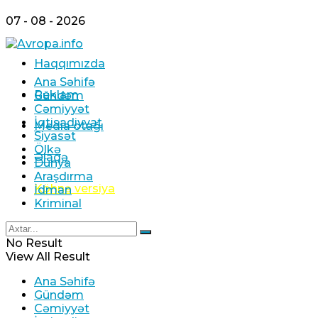
07 - 08 - 2026
Haqqımızda
Ana Səhifə
Reklam
Gündəm
Cəmiyyət
İqtisadiyyat
Media otağı
Siyasət
Ölkə
Əlaqə
Dünya
Araşdırma
Köhnə versiya
İdman
Kriminal
No Result
View All Result
Ana Səhifə
Gündəm
Cəmiyyət