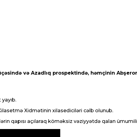
küçəsində və Azadlıq prospektində, həmçinin Abşero
 yayıb.
ilasetmə Xidmətinin xilasediciləri cəlb olunub.
ftlərin qapısı açılaraq köməksiz vəziyyətdə qalan ümumilik