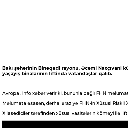
Bakı şəhərinin Binəqədi rayonu, Əcəmi Naxçıvani 
yaşayış binalarının liftində vətəndaşlar qalıb.
Avropa . info xəbər verir ki, bununla bağlı FHN məlumat
Məlumata əsasən, dərhal əraziyə FHN-in Xüsusi Riskli X
Xilasedicilər tərəfindən xüsusi vasitələrin köməyi ilə li