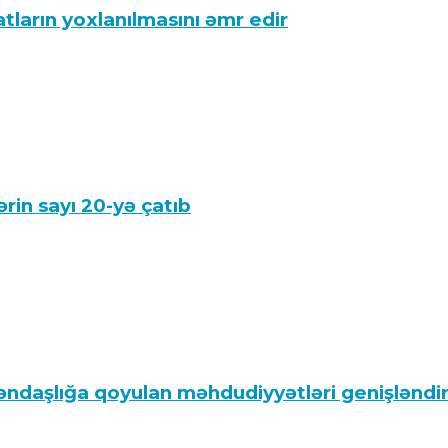
ların yoxlanılmasını əmr edir
rin sayı 20-yə çatıb
ndaşlığa qoyulan məhdudiyyətləri genişləndi