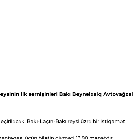
ysinin ilk sərnişinləri Bakı Beynəlxalq Avtovağzal
eçiriləcək. Bakı-Laçın-Bakı reysi üzrə bir istiqamət
məntəqəsi üçün biletin qiyməti 13,90 manatdır.