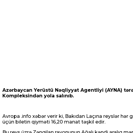
Azərbaycan Yerüstü Nəqliyyat Agentliyi (AYNA) tərə
Kompleksindən yola salınıb.
Avropa .info xəbər verir ki, Bakıdan Laçına reyslər hər
üçün biletin qiyməti 16,20 manat təşkil edir.
Bu reys üzrə Zəngilan rayonunun Ağalı kəndi aralıq mən