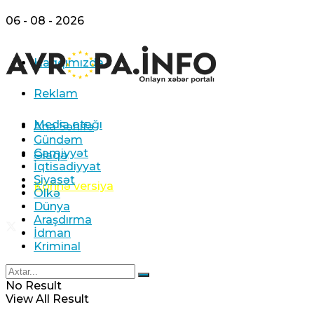
06 - 08 - 2026
Haqqımızda
Reklam
Media otağı
Ana Səhifə
Gündəm
Cəmiyyət
Əlaqə
İqtisadiyyat
Siyasət
Köhnə versiya
Ölkə
Dünya
Araşdırma
İdman
Kriminal
No Result
View All Result