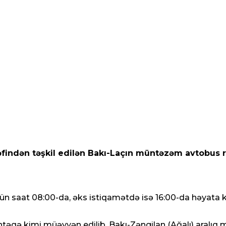
findən təşkil edilən Bakı-Laçın müntəzəm avtobus re
 gün saat 08:00-da, əks istiqamətdə isə 16:00-da həyata k
təqə kimi müəyyən edilib. Bakı-Zəngilan (Ağalı) aralıq 