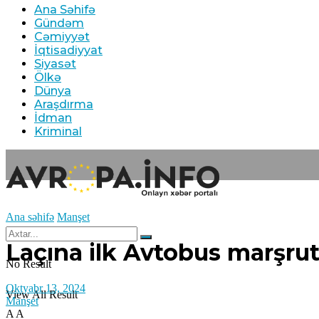
Ana Səhifə
Gündəm
Cəmiyyət
İqtisadiyyat
Siyasət
Ölkə
Dünya
Araşdırma
İdman
Kriminal
Ana səhifə
Manşet
Laçına ilk Avtobus marşru
No Result
Oktyabr 13, 2024
View All Result
Manşet
A
A