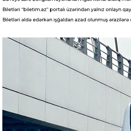
Biletləri “biletim.az” portalı üzərindən yalnız onlay
Biletləri əldə edərkən işğaldan azad olunmuş ərazilərə g