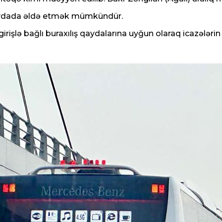
n qaydada əldə etmək mümkündür.
irişlə bağlı buraxılış qaydalarına uyğun olaraq icazələri