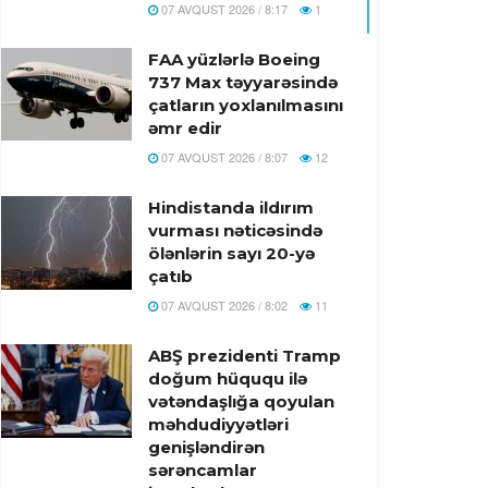
07 AVQUST 2026 / 8:17
1
FAA yüzlərlə Boeing
737 Max təyyarəsində
çatların yoxlanılmasını
əmr edir
07 AVQUST 2026 / 8:07
12
Hindistanda ildırım
vurması nəticəsində
ölənlərin sayı 20-yə
çatıb
07 AVQUST 2026 / 8:02
11
ABŞ prezidenti Tramp
doğum hüququ ilə
vətəndaşlığa qoyulan
məhdudiyyətləri
genişləndirən
sərəncamlar