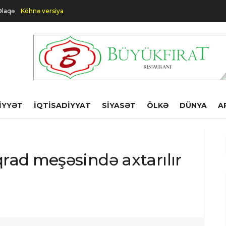
Əlaqə
Köhnə versiya
IYYƏT
İQTISADIYYAT
SIYASƏT
ÖLKƏ
DÜNYA
A
rad meşəsində axtarılır