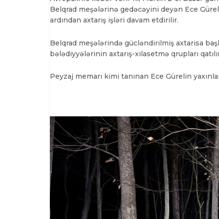
Belqrad meşələrinə gedəcəyini deyən Ece Güreli
ardından axtarış işləri davam etdirilir.
Belqrad meşələrində gücləndirilmiş axtarisa baş
bələdiyyələrinin axtarış-xilasetmə qrupları qatılır
Peyzaj memarı kimi tanınan Ece Gürelin yaxınları d