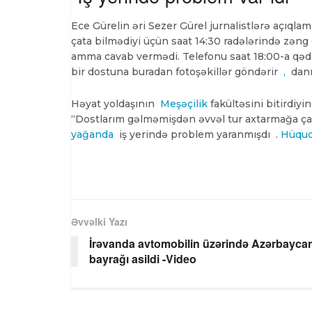
Ece Gürelin əri Sezer Gürel jurnalistlərə açıqlam
çata bilmədiyi üçün saat 14:30 radələrində zəng 
amma cavab vermədi. Telefonu saat 18:00-a qədə
bir dostuna buradan fotoşəkillər göndərir
,
danış
Həyat yoldaşının
Meşəçilik
fakültəsini bitirdiyi
“Dostlarım gəlməmişdən əvvəl tur axtarmağa çalış
yağanda
iş yerində problem yaranmışdı .
Hüqu
Əvvəlki Yazı
İrəvanda avtomobilin üzərində Azərbayca
bayrağı asildi -Video