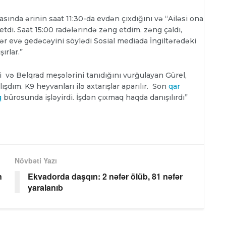
asında ərinin saat 11:30-da evdən çıxdığını və “Ailəsi ona
etdi. Saat 15:00 radələrində zəng etdim, zəng çaldı,
r evə gedəcəyini söylədi Sosial mediada İngiltərədəki
ırlar.”
ni və Belqrad meşələrini tanıdığını vurğulayan Gürel,
dım. K9 heyvanları ilə axtarışlar aparılır. Son
qar
q
bürosunda işləyirdi. İşdən çıxmaq haqda danışılırdı”
Növbəti Yazı
n
Ekvadorda daşqın: 2 nəfər ölüb, 81 nəfər
yaralanıb