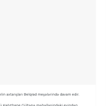
lin axtarışları Belqrad meşələrində davam edir.
günü Kağıthane Gültəpə məhəlləsindəki evindən