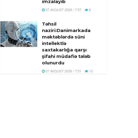
imzalayıb
07 AVQUST 2026 / 7:57
6
Təhsil
naziri:Danimarkada
məktəblərdə süni
intellektlə
saxtakarlığa qarşı
şifahi müdafiə tələb
olunurdu
07 AVQUST 2026 / 7:51
13
Konqoda Ebola
epidemiyası böyüyür,
Virus mutasiyaya
uğramış ola bilər
07 AVQUST 2026 / 7:44
11
Tramp: “İranla
razılaşma tezliklə əldə