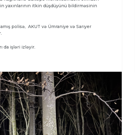
n yaxınlarının itkin düşdüyünü bildirməsinin
lamış polisə,
AKUT və Ümraniye və Sarıyer
.
a işləri izləyir.