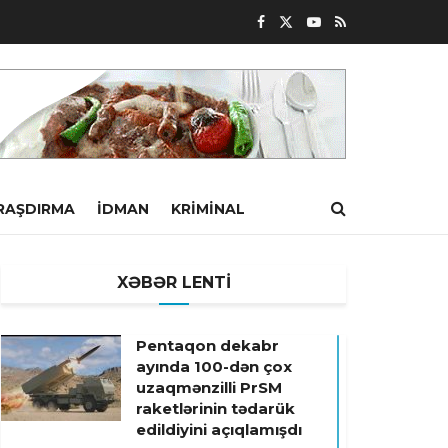
RAŞDIRMA
İDMAN
KRIMINAL
XƏBƏR LENTİ
Pentaqon dekabr
ayında 100-dən çox
uzaqmənzilli PrSM
raketlərinin tədarük
edildiyini açıqlamışdı