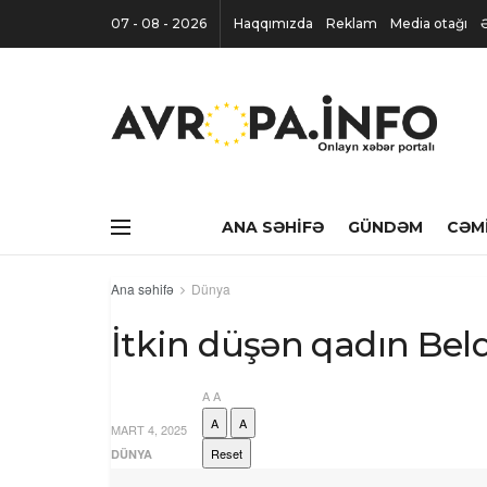
07 - 08 - 2026
Haqqımızda
Reklam
Media otağı
ANA SƏHIFƏ
GÜNDƏM
CƏM
Ana səhifə
Dünya
İtkin düşən qadın Belq
A
A
A
A
MART 4, 2025
Reset
DÜNYA