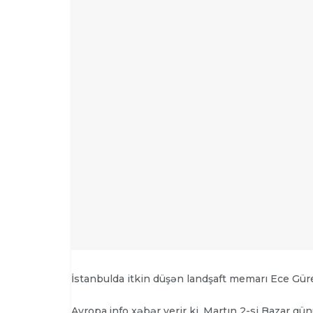
İstanbulda itkin düşən landşaft memarı Ece Güre
Avropa.info xəbər verir ki, Martın 2-si Bazar 