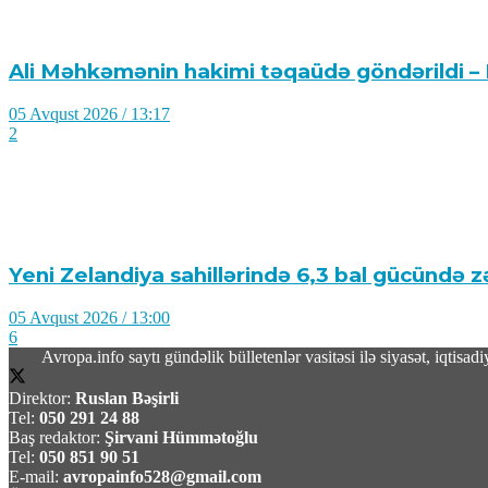
Bu gün Xocavəndə növbəti köç karvanı yola s
05 Avqust 2026 / 13:22
10
Ali Məhkəmənin hakimi təqaüdə göndərildi –
05 Avqust 2026 / 13:17
2
Yeni Zelandiya sahillərində 6,3 bal gücündə z
05 Avqust 2026 / 13:00
6
Avropa.info saytı gündəlik bülletenlər vasitəsi ilə siyasət, iqtis
Direktor:
Ruslan Bəşirli
Tel:
050 291 24 88
Baş redaktor:
Şirvani Hümmətoğlu
Tel:
050 851 90 51
E-mail:
avropainfo528@gmail.com