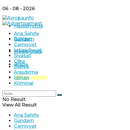
1
06 - 08 - 2026
Haqqımızda
Ana Səhifə
Çingiz Qənizadə Fransa məhkəməsində qalıb 
Reklam
Gündəm
Cəmiyyət
İqtisadiyyat
06 Avqust 2026 / 10:31
Media otağı
Siyasət
106
Ölkə
Əlaqə
Dünya
Araşdırma
Köhnə versiya
İdman
Kriminal
MKİ-nin Kubada əməliyyatları genişləndirmək ü
No Result
06 Avqust 2026 / 10:22
View All Result
1
Ana Səhifə
Gündəm
Cəmiyyət