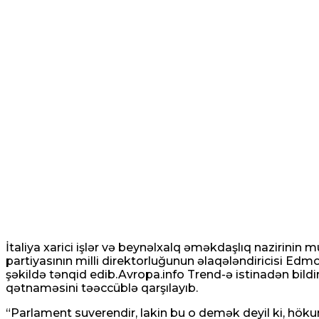
Jurnalist Nabar:” Zelenskini Rusiyaya təzyiqd
06 Avqust 2026 / 9:10
6
Hərbi ekspert Zaporojye vilayətində Barvinov
06 Avqust 2026 / 8:22
19
İtaliya xarici işlər və beynəlxalq əməkdaşlıq nazirinin 
partiyasının milli direktorluğunun əlaqələndiricisi E
şəkildə tənqid edib.Avropa.info Trend-ə istinadən bildir
qətnaməsini təəccüblə qarşılayıb.
“Parlament suverendir, lakin bu o demək deyil ki, hökumə