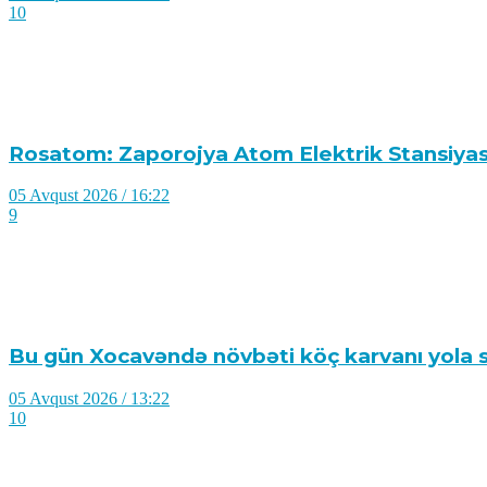
Mendel Qərbin Ukraynanın dözümlülüyü ilə bağl
05 Avqust 2026 / 18:08
17
Nigar Fərhadın əri həbs edildi
05 Avqust 2026 / 16:28
10
Rosatom: Zaporojya Atom Elektrik Stansiyas
05 Avqust 2026 / 16:22
9