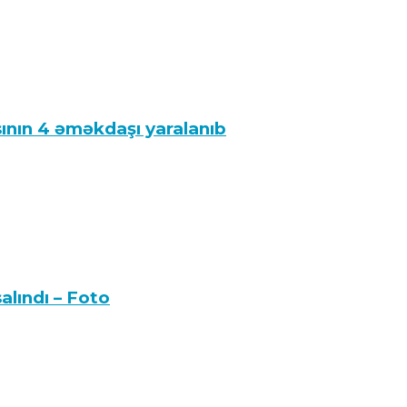
ı iyrənc təbliğatının arxasında nələrin dayand
ının 4 əməkdaşı yaralanıb