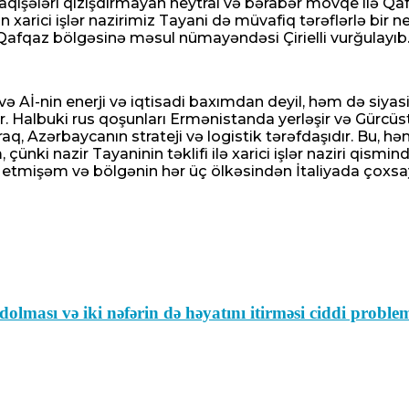
qişələri qızışdırmayan neytral və bərabər mövqe ilə Qafq
in xarici işlər nazirimiz Tayani də müvafiq tərəflərlə b
ın Qafqaz bölgəsinə məsul nümayəndəsi Çirielli vurğulayıb
 Aİ-nin enerji və iqtisadi baxımdan deyil, həm də siyasi
a atəşkəsi pozmaqda ittiham edib
r. Halbuki rus qoşunları Ermənistanda yerləşir və Gürcüs
aq, Azərbaycanın strateji və logistik tərəfdaşıdır. Bu, 
nki nazir Tayaninin təklifi ilə xarici işlər naziri qism
r etmişəm və bölgənin hər üç ölkəsindən İtaliyada çoxsa
apanıb
ə dolması və iki nəfərin də həyatını itirməsi ciddi prob