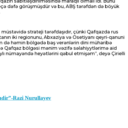
azın sabitləşdirilməsində maraqlı olmalı idi. Bunu
ir neçə dəfə görüşmüşdür və bu, ABŞ tərəfdən də böyük
.
 müstəvidə strateji tərəfdaşıdır, çünki Qafqazda rus
tanın iki regionunu, Abxaziya və Osetiyanı qeyri-qanuni
həm də həmin bölgədə baş verənlərin dini müharibə
ində Qafqaz bölgəsi mənim vəzifə səlahiyytlərimə aid
ylı nümayəndə heyətlərini qəbul etmişəm”, deyə Çirielli
lemdir”-Razi Nurullayev