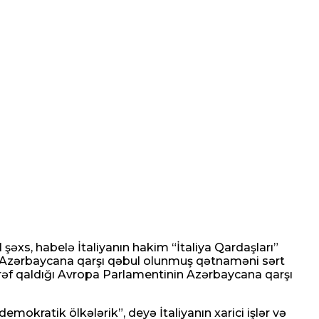
ib
 şəxs, habelə İtaliyanın hakim “İtaliya Qardaşları”
də Azərbaycana qarşı qəbul olunmuş qətnaməni sərt
itərəf qaldığı Avropa Parlamentinin Azərbaycana qarşı
mokratik ölkələrik”, deyə İtaliyanın xarici işlər və