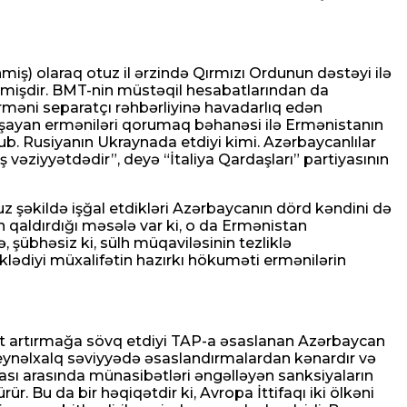
iş) olaraq otuz il ərzində Qırmızı Ordunun dəstəyi ilə
 etmişdir. BMT-nin müstəqil hesabatlarından da
rməni separatçı rəhbərliyinə havadarlıq edən
yaşayan erməniləri qorumaq bəhanəsi ilə Ermənistanın
. Rusiyanın Ukraynada etdiyi kimi. Azərbaycanlılar
ş vəziyyətdədir”, deyə “İtaliya Qardaşları” partiyasının
uz şəkildə işğal etdikləri Azərbaycanın dörd kəndini də
n qaldırdığı məsələ var ki, o da Ermənistan
şübhəsiz ki, sülh müqaviləsinin tezliklə
diyi müxalifətin hazırkı hökuməti ermənilərin
iqat artırmağa sövq etdiyi TAP-a əsaslanan Azərbaycan
beynəlxalq səviyyədə əsaslandırmalardan kənardır və
ası arasında münasibətləri əngəlləyən sanksiyaların
. Bu da bir həqiqətdir ki, Avropa İttifaqı iki ölkəni