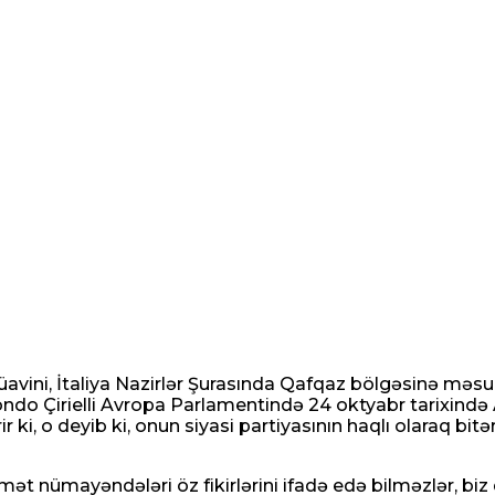
ən deyil, sülhdən danışmali idi”
kanın ələ keçirilməsinin əhəmiyyətini izah ed
müavini, İtaliya Nazirlər Şurasında Qafqaz bölgəsinə məsul
dmondo Çirielli Avropa Parlamentində 24 oktyabr tarixin
ir ki, o deyib ki, onun siyasi partiyasının haqlı olaraq b
t nümayəndələri öz fikirlərini ifadə edə bilməzlər, biz de