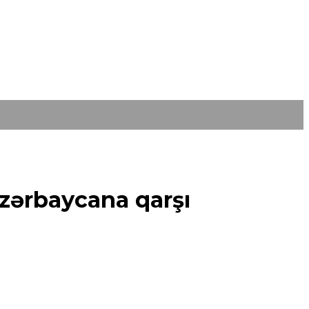
Azərbaycana qarşı