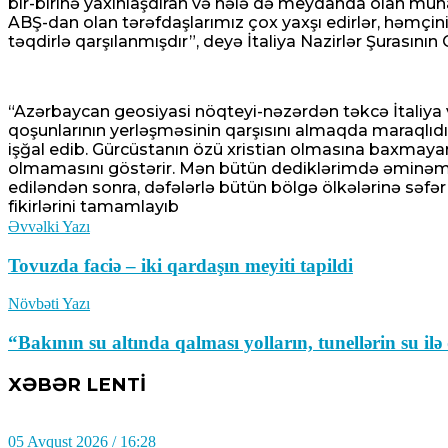
16
bir-birinə yaxınlaşdıran və hələ də meydanda olan müna
ABŞ-dan olan tərəfdaşlarımız çox yaxşı edirlər, həmçin
təqdirlə qarşılanmışdır”, deyə İtaliya Nazirlər Şurasın
“Azərbaycan geosiyasi nöqteyi-nəzərdən təkcə İtaliya və
İsrail əsgərləri Hizbullahı Livanın cənubund
qoşunlarının yerləşməsinin qarşısını almaqda maraqlıdı
işğal edib. Gürcüstanın özü xristian olmasına baxmayar
olmamasını göstərir. Mən bütün dediklərimdə əminəm, çü
05 Avqust 2026 / 18:22
ediləndən sonra, dəfələrlə bütün bölgə ölkələrinə səfə
7
fikirlərini tamamlayıb
Əvvəlki Yazı
Tovuzda faciə – iki qardaşın meyiti tapildi
Növbəti Yazı
Deputat Taron Çaxoyan:Qarabağ məsələsi q
“Bakının su altında qalması yolların, tunellərin su il
05 Avqust 2026 / 18:12
16
XƏBƏR LENTİ