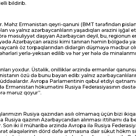
i bildirib.
aq öldürülüb
r. Məhz Ermənistan qeyri-qanuni (BMT tərəfindən pislənm
an və yalnız azərbaycanlıların yaşadıqları ərazini işğal
örə məsuliyyət daşıyan Azərbaycan deyil, bu, regionun e
əviyyədə Azərbaycan ərazisi kimi tanınan həmin bölgədə 
aycanlı öz torpaqlarından didərgin düşməyə məcbur olub
şəhərləri yerlə-yeksan edilib və hər yer hələ də minalanmı
arı yoxdur. Üstəlik, onilliklər ərzində ermənilər qanuns
ənistanın özü də bunu bəyan edib: yalnız azərbaycanlıları
ddəalardır. Avropa Parlamentinin qəbul etdiyi qətnamə, 
Ermənistan hökumətini Rusiya Federasiyasının dəstəklə
ərə məruz qoyur”.
daşlarımızın Rusiya qazından asılı olmamaq üçün bizi ik
mlarının ən təhlükəli mərhələsi ilə üz-üzədir
tta Rusiya qazının Azərbaycandan alınması ittihamı da 
Son iki il müharibə ərzində Avropa ilə Rusiya Federasiy
rət əlaqələrinin dörd dəfə artmasına dair sükut hökm sürür