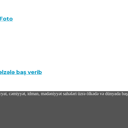
alındı – Foto
 Foto
əlzələ baş verib
adiyyat, cəmiyyət, idman, mədəniyyət sahələri üzrə ölkədə və dünyada baş 