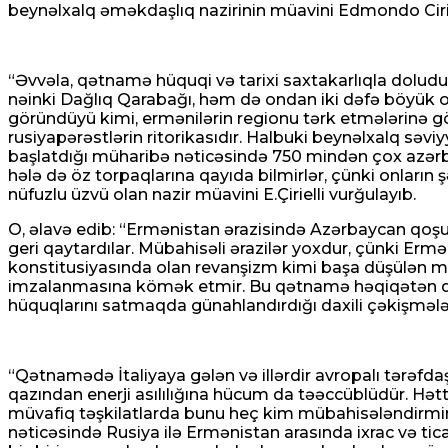
beynəlxalq əməkdaşlıq nazirinin müavini Edmondo Ciriell
Sosial media fenomeni canlı yayımda vurular
06 Avqust 2026 / 8:15
5
“Əvvəla, qətnamə hüquqi və tarixi saxtakarlıqla doludu
nəinki Dağlıq Qarabağı, həm də ondan iki dəfə böyük ol
göründüyü kimi, ermənilərin regionu tərk etmələrinə g
rusiyapərəstlərin ritorikasıdır. Halbuki beynəlxalq s
başlatdığı müharibə nəticəsində 750 mindən çox azərb
hələ də öz torpaqlarına qayıda bilmirlər, çünki onların 
nüfuzlu üzvü olan nazir müavini E.Çirielli vurğulayıb.
Gəncədə kütləvi dava-bir nəfər öldü
O, əlavə edib: “Ermənistan ərazisində Azərbaycan qoşunl
06 Avqust 2026 / 7:59
geri qaytardılar. Mübahisəli ərazilər yoxdur, çünki Erm
4
konstitusiyasında olan revanşizm kimi başa düşülən mü
imzalanmasına kömək etmir. Bu qətnamə həqiqətən də 
hüquqlarını satmaqda günahlandırdığı daxili çəkişməl
“Qətnamədə İtaliyaya gələn və illərdir avropalı tərəf
Fələstin Xarici İşlər Naziri: Qüds İsrailin hücu
qazından enerji asılılığına hücum da təəccüblüdür. Hə
müvafiq təşkilatlarda bunu heç kim mübahisələndirmir. 
nəticəsində Rusiya ilə Ermənistan arasında ixrac və tica
05 Avqust 2026 / 18:42