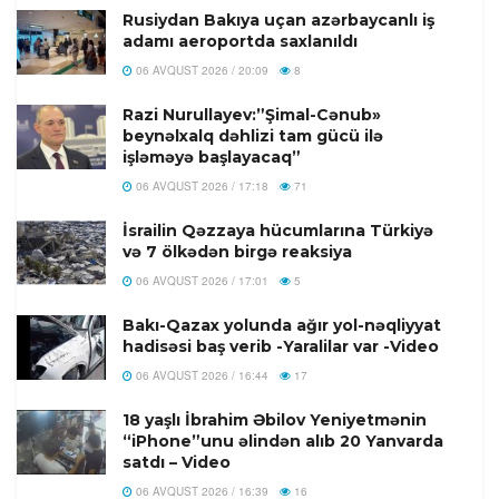
Rusiydan Bakıya uçan azərbaycanlı iş
adamı aeroportda saxlanıldı
06 AVQUST 2026 / 20:09
8
Razi Nurullayev:”Şimal-Cənub»
beynəlxalq dəhlizi tam gücü ilə
işləməyə başlayacaq”
06 AVQUST 2026 / 17:18
71
İsrailin Qəzzaya hücumlarına Türkiyə
və 7 ölkədən birgə reaksiya
06 AVQUST 2026 / 17:01
5
Bakı-Qazax yolunda ağır yol-nəqliyyat
hadisəsi baş verib -Yaralilar var -Video
06 AVQUST 2026 / 16:44
17
18 yaşlı İbrahim Əbilov Yeniyetmənin
“iPhone”unu əlindən alıb 20 Yanvarda
satdı – Video
06 AVQUST 2026 / 16:39
16