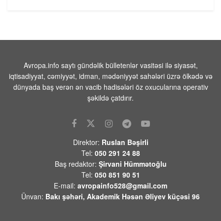
ABŞ-da jalapeno bibərinin səbəb
olduğu düşünülən salmonella
epidemiyası 27 ştata yayılıb
06 AVQUST 2026 / 13:22
15
Avropa.info saytı gündəlik bülletenlər vasitəsi ilə siyasət,
Vüqar Dadaşov -Azərbaycan: Qaranlıq
iqtisadiyyat, cəmiyyət, idman, mədəniyyət sahələri üzrə ölkədə və
keçmişdən aydınlıq tarixə” kitabına
dünyada baş verən ən vacib hadisələri öz oxucularına operativ
münasibətim
şəkildə çatdırır.
06 AVQUST 2026 / 13:09
117
Elxan Şahinoğlu:”Kreml Ceyhun
Bayramovun Kiyevdəki görüşlərini də
diqqətlə izləyəcək”
Direktor:
Ruslan Bəşirli
06 AVQUST 2026 / 12:33
8
Tel:
050 291 24 88
Baş redaktor:
Şirvani Hümmətoğlu
Behnam Səidi: “Hörmüz boğazı İrana
Tel:
050 851 90 51
qarşı təhdidlər bitənə qədər bağlı
E-mail:
avropainfo528@gmail.com
qalacaq”
Ünvan:
Bakı şəhəri, Akademik Həsən Əliyev küçəsi 96
06 AVQUST 2026 / 12:24
8