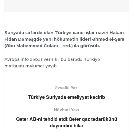
Suriyada səfərdə olan Türkiyə xarici işlər naziri Hakan
Fidan Dəməşqdə yeni hökumətin lideri Əhməd əl-Şara
(Əbu Məhəmməd Colani – red.) ilə görüşüb.
Avropa.info xəbər verir ki, bu barədə Türkiyə
mətbuatı məlumat yayıb
Əvvəlki Yazı
Türkiyə Suriyada əməliyyat kecirib
Növbəti Yazı
Qətər AB-ni təhdid etdi:Qətər qaz tədarükünü
dayandıra bilər