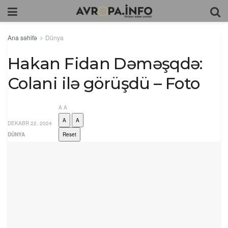
Ana səhifə
Dünya
Hakan Fidan Dəməşqdə:
Colani ilə görüşdü – Foto
A
A
A
A
DEKABR 22, 2024
DÜNYA
Reset