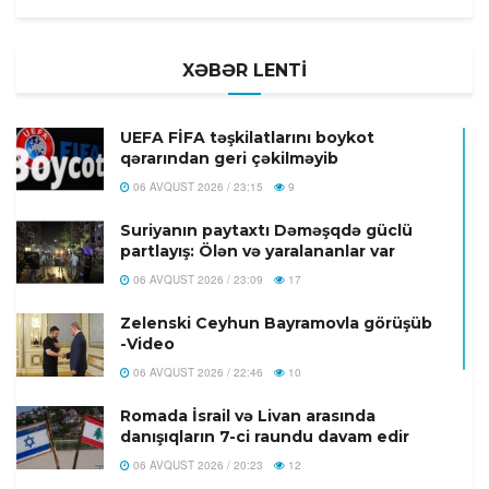
XƏBƏR LENTİ
UEFA FİFA təşkilatlarını boykot
qərarından geri çəkilməyib
06 AVQUST 2026 / 23:15
9
Suriyanın paytaxtı Dəməşqdə güclü
partlayış: Ölən və yaralananlar var
06 AVQUST 2026 / 23:09
17
Zelenski Ceyhun Bayramovla görüşüb
-Video
06 AVQUST 2026 / 22:46
10
Romada İsrail və Livan arasında
danışıqların 7-ci raundu davam edir
06 AVQUST 2026 / 20:23
12