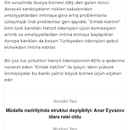
İlin əvvəlində Rusiya biznesi ABŞ-dan gələn ikinci
dərəcəli sanksiyaların riskləri səbəbindən
əməliyyatlardan imtinaya görə artıq problemlərlə
üzləşmişdi. İndi problemlər geri qayıdıb: “Emlak Katılım”
kimi türk bankları tranzit ödənişləri üçün komissiyanı
artırıb və əməliyyatlardan imtina etməyə başlayıblar.
Avropa bankları da bəzən Türkiyədən ödənişləri qəbul
etməkdən imtina edirlər.
Bir çox rus şirkətləri tranzit ödənişlərinin 80%-ə qədərinə
nəzarət edən “Emlak Katilim” ilə işləyir, lakin yüksək
komissiyalar bu bankı yalnız böyük biznes üçün əlçatan
edir
Əvvəlki Yazı
Müdafiə nazirliyində struktur dəyişikliyi: Anar Eyvazov
idarə rəisi oldu
Növbəti Yazı