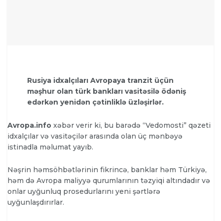
Rusiya idxalçıları Avropaya tranzit üçün
məşhur olan türk bankları vasitəsilə ödəniş
edərkən yenidən çətinliklə üzləşirlər.
Avropa.info
xəbər verir ki, bu barədə “Vedomosti” qəzeti
idxalçılar və vasitəçilər arasında olan üç mənbəyə
istinadla məlumat yayıb.
Nəşrin həmsöhbətlərinin fikrincə, banklar həm Türkiyə,
həm də Avropa maliyyə qurumlarının təzyiqi altındadır və
onlar uyğunluq prosedurlarını yeni şərtlərə
uyğunlaşdırırlar.