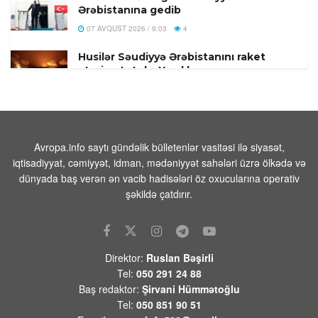
Ərəbistanına gedib
07 AVQUST 2026 / 9:03
4
Husilər Səudiyyə Ərəbistanını raket
atəşinə tutub- Yaralılar var
07 AVQUST 2026 / 8:55
9
Pentaqon dekabr ayında 100-dən çox
uzaqmənzilli PrSM raketlərinin
tədarük edildiyini açıqlamışdı
Avropa.info saytı gündəlik bülletenlər vasitəsi ilə siyasət,
iqtisadiyyat, cəmiyyət, idman, mədəniyyət sahələri üzrə ölkədə və
07 AVQUST 2026 / 8:17
1
dünyada baş verən ən vacib hadisələri öz oxucularına operativ
FAA yüzlərlə Boeing 737 Max
şəkildə çatdırır.
təyyarəsində çatların yoxlanılmasını
əmr edir
07 AVQUST 2026 / 8:07
12
Direktor:
Ruslan Bəşirli
Hindistanda ildırım vurması
Tel:
050 291 24 88
nəticəsində ölənlərin sayı 20-yə çatıb
Baş redaktor:
Şirvani Hümmətoğlu
07 AVQUST 2026 / 8:02
11
Tel:
050 851 90 51