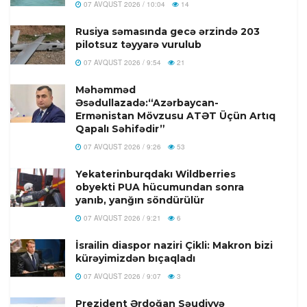
07 AVQUST 2026 / 10:04
14
Rusiya səmasında gecə ərzində 203
pilotsuz təyyarə vurulub
07 AVQUST 2026 / 9:54
21
Məhəmməd
Əsədullazadə:“Azərbaycan-
Ermənistan Mövzusu ATƏT Üçün Artıq
Qapalı Səhifədir”
07 AVQUST 2026 / 9:26
53
Yekaterinburqdakı Wildberries
obyekti PUA hücumundan sonra
yanıb, yanğın söndürülür
07 AVQUST 2026 / 9:21
6
İsrailin diaspor naziri Çikli: Makron bizi
kürəyimizdən bıçaqladı
07 AVQUST 2026 / 9:07
3
Prezident Ərdoğan Səudiyyə