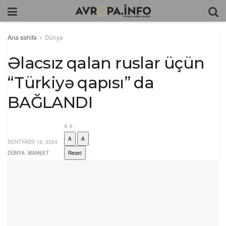
Ana səhifə
Dünya
Əlacsız qalan ruslar üçün
“Türkiyə qapısı” da
BAĞLANDI
A
A
A
A
SENTYABR 18, 2024
DÜNYA
,
MANŞET
Reset