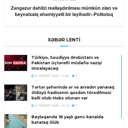
Zəngəzur dəhlizi reallaşdırılması mümkün olan və
beynəlxalq əhəmiyyətli bir layihədir:-Politoloq
XƏBƏR LENTİ
Türkiyə, Səudiyyə Ərəbistanı və
Pakistan üçtərəfli müdafiə sazişi
imzalayacaq
07 AVQUST 2026 / 11:06
3
Tərtər şəhərində ər və arvadın yanaraq
öldüyü hadisənin qəsdən törədilməsi
bəlli olub-Həbs olunan var
07 AVQUST 2026 / 10:18
7
Beyləqanda 18 yaşlı gənc kanalda
bataraq ölüb