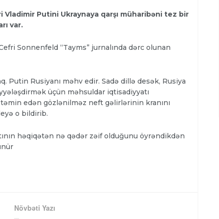
 Vladimir Putini Ukraynaya qarşı müharibəni tez bir
ı var.
t Cefri Sonnenfeld “Tayms” jurnalında dərc olunan
q. Putin Rusiyanı məhv edir. Sadə dillə desək, Rusiya
liyyələşdirmək üçün məhsuldar iqtisadiyyatı
 təmin edən gözlənilməz neft gəlirlərinin kranını
eyə o bildirib.
atının həqiqətən nə qədər zəif olduğunu öyrəndikdən
ünür
Növbəti Yazı