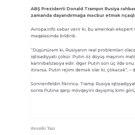
ABŞ Prezidenti Donald Trampın Rusiya rəhbəri
zamanda dayandırmağa məcbur etmək rıçaqlar
Avropa.info
xəbər verir ki, bu amerikalı eksper
məqaləsində bildirib.
“Düşünürəm ki, Rusiyanın real problemləri olaca
iqtisadiyyatı çökür. Putin öz döyüş maşınını ma
kannibalizasiya edir. Əgər Putin son üç ildə onu
itirərsə, Putin rejimi demək olar ki, çökəcək”, – d
Sonnenfeldin fikrincə, Tramp Rusiya iqtisadiyy
sonra Putinə qarşı mövqeyini dəyişmiş kimi gör
Əvvəlki Yazı