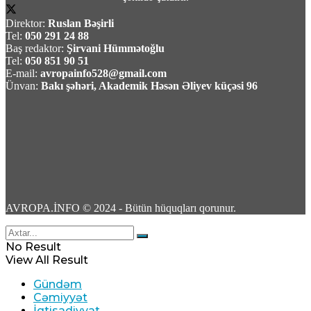
Direktor:
Ruslan Bəşirli
Tel:
050 291 24 88
Baş redaktor:
Şirvani Hümmətoğlu
Tel:
050 851 90 51
Rusiyada Azərbaycan əsilli idmançıya hökm
E-mail:
avropainfo528@gmail.com
oxundu
Ünvan:
Bakı şəhəri, Akademik Həsən Əliyev küçəsi 96
07 Avqust 2026 / 15:28
16
Türkiyə, Səudiyyə Ərəbistanı və Pakistan
AVROPA.İNFO © 2024 - Bütün hüquqları qorunur.
üçtərəfli müdafiə sazişi imzalayacaq
No Result
07 Avqust 2026 / 11:06
View All Result
3
Gündəm
Cəmiyyət
İqtisadiyyat