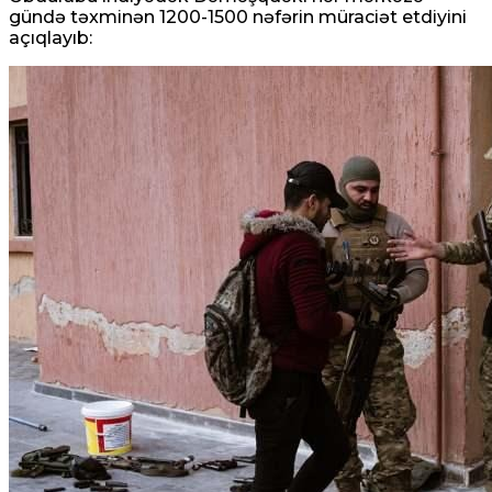
gündə təxminən 1200-1500 nəfərin müraciət etdiyini
açıqlayıb: