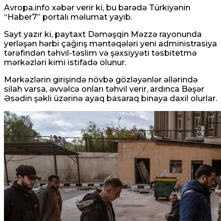
Avropa.info
xəbər verir ki, bu barədə Türkiyənin
“Haber7” portalı məlumat yayıb.
Sayt yazır ki, paytaxt Dəməşqin Məzzə rayonunda
yerləşən hərbi çağırış məntəqələri yeni administrasiya
tərəfindən təhvil-təslim və şəxsiyyəti təsbitetmə
mərkəzləri kimi istifadə olunur.
Mərkəzlərin girişində növbə gözləyənlər əllərində
silah varsa, əvvəlcə onları təhvil verir, ardınca Bəşər
Əsədin şəkli üzərinə ayaq basaraq binaya daxil olurlar.