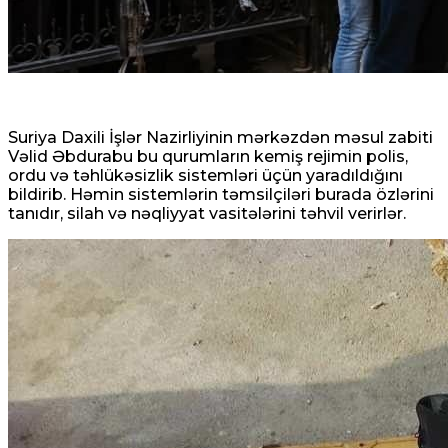
Suriya Daxili İşlər Nazirliyinin mərkəzdən məsul zabiti
Vəlid Əbdurabu bu qurumların kemiş rejimin polis,
ordu və təhlükəsizlik sistemləri üçün yaradıldığını
bildirib. Həmin sistemlərin təmsilçiləri burada özlərini
tanıdır, silah və nəqliyyat vasitələrini təhvil verirlər.