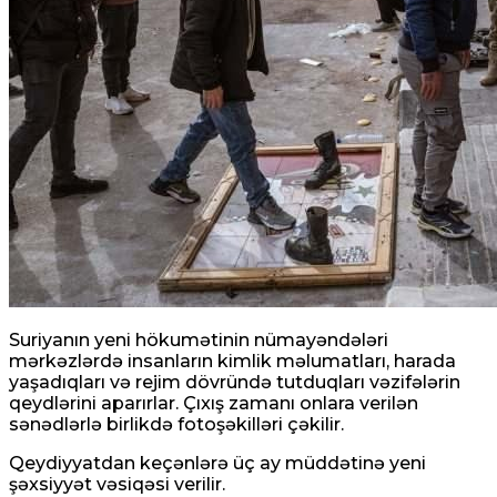
Suriyanın yeni hökumətinin nümayəndələri
mərkəzlərdə insanların kimlik məlumatları, harada
yaşadıqları və rejim dövründə tutduqları vəzifələrin
qeydlərini aparırlar. Çıxış zamanı onlara verilən
sənədlərlə birlikdə fotoşəkilləri çəkilir.
Qeydiyyatdan keçənlərə üç ay müddətinə yeni
şəxsiyyət vəsiqəsi verilir.