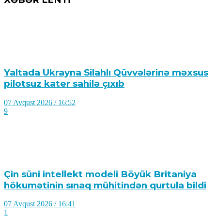
Yaltada Ukrayna Silahlı Qüvvələrinə məxsus
pilotsuz kater sahilə çıxıb
07 Avqust 2026 / 16:52
9
Çin süni intellekt modeli Böyük Britaniya
hökumətinin sınaq mühitindən qurtula bildi
07 Avqust 2026 / 16:41
1