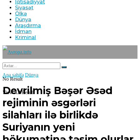
İqtisadiyyat
Siyasət
Ölkə
Dünya
Araşdırma
İdman
Kriminal
Ana səhifə
Dünya
No Result
Devrilmiş Bəşər Əsəd
View All Result
rejiminin əsgərləri
silahları ilə birlikdə
Suriyanın yeni
hökumətinə təsim olurlar