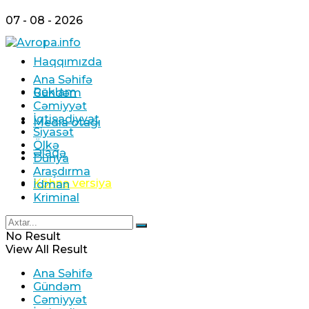
07 - 08 - 2026
Haqqımızda
Ana Səhifə
Reklam
Gündəm
Cəmiyyət
İqtisadiyyat
Media otağı
Siyasət
Ölkə
Əlaqə
Dünya
Araşdırma
Köhnə versiya
İdman
Kriminal
No Result
View All Result
Ana Səhifə
Gündəm
Cəmiyyət