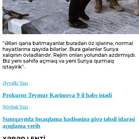
“Əlləri qana batmayanlar buradan öz işlərinə, normal
həyatlarına qayıda bilərlər. Bura gələnlər Suriya
xalqının övladlarıdır. Rejim onları yolundan azdırmışdı.
Biz yeni səhifə açmaq və yeni Suriya qurmaq
istəyirik”.
Əvvəlki Yazı
Prokuror Teymur Kərimova 9 il həbs istədi
Növbəti Yazı
Sumqayıtda bıçaqlama hadisəsinə görə təhsil idarəsi
açıqlama verib
XƏBƏR LENTİ