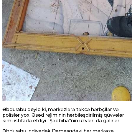
Əbdurabu deyib ki, mərkəzlərə təkcə hərbçilər və
polislər yox, Əsəd rejiminin hərbiləşdirilmiş qüvvələr
kimi istifadə etdiyi “Şəbbiha”nın üzvləri də gəlirlər.
Əbdurabu indiyədək Dəməşqdəki hər mərkəzə