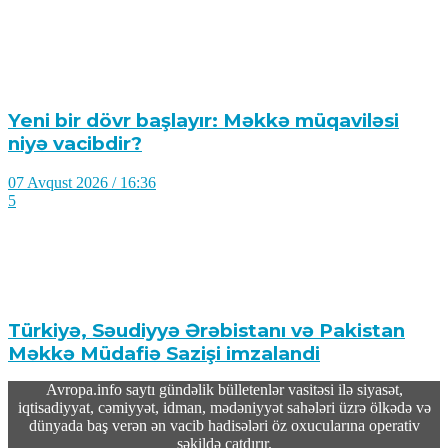
Yeni bir dövr başlayır: Məkkə müqaviləsi
niyə vacibdir?
07 Avqust 2026 / 16:36
5
Türkiyə, Səudiyyə Ərəbistanı və Pakistan
Məkkə Müdafiə Sazişi imzalandi
Avropa.info saytı gündəlik bülletenlər vasitəsi ilə siyasət,
07 Avqust 2026 / 16:20
iqtisadiyyat, cəmiyyət, idman, mədəniyyət sahələri üzrə ölkədə və
18
dünyada baş verən ən vacib hadisələri öz oxucularına operativ
şəkildə çatdırır.