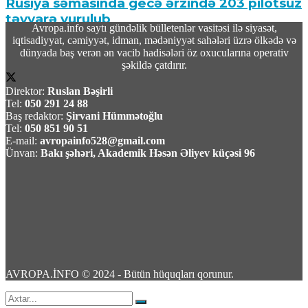
Rusiya səmasında gecə ərzində 203 pilotsuz
təyyarə vurulub
Avropa.info saytı gündəlik bülletenlər vasitəsi ilə siyasət,
iqtisadiyyat, cəmiyyət, idman, mədəniyyət sahələri üzrə ölkədə və
07 Avqust 2026 / 9:54
dünyada baş verən ən vacib hadisələri öz oxucularına operativ
21
şəkildə çatdırır.
Direktor:
Ruslan Bəşirli
Tel:
050 291 24 88
Baş redaktor:
Şirvani Hümmətoğlu
Tel:
050 851 90 51
E-mail:
avropainfo528@gmail.com
Məhəmməd Əsədullazadə:“Azərbaycan-
Ünvan:
Bakı şəhəri, Akademik Həsən Əliyev küçəsi 96
Ermənistan Mövzusu ATƏT Üçün Artıq
Qapalı Səhifədir”
07 Avqust 2026 / 9:26
53
AVROPA.İNFO © 2024 - Bütün hüquqları qorunur.
Yekaterinburqdakı Wildberries obyekti PUA