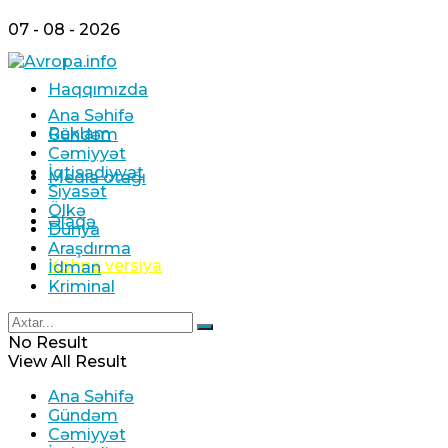
07 - 08 - 2026
Haqqımızda
Ana Səhifə
Reklam
Gündəm
Cəmiyyət
İqtisadiyyat
Media otağı
Siyasət
Ölkə
Əlaqə
Dünya
Araşdırma
Köhnə versiya
İdman
Kriminal
No Result
View All Result
Ana Səhifə
Gündəm
Cəmiyyət