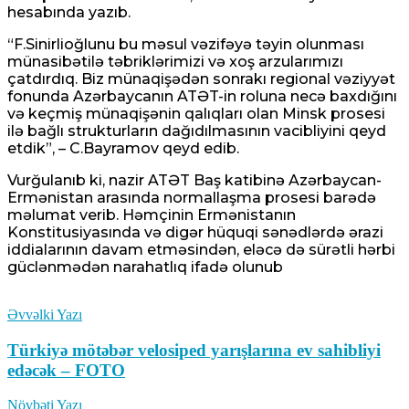
hesabında yazıb.
“F.Sinirlioğlunu bu məsul vəzifəyə təyin olunması
münasibətilə təbriklərimizi və xoş arzularımızı
çatdırdıq. Biz münaqişədən sonrakı regional vəziyyət
fonunda Azərbaycanın ATƏT-in roluna necə baxdığını
və keçmiş münaqişənin qalıqları olan Minsk prosesi
ilə bağlı strukturların dağıdılmasının vacibliyini qeyd
etdik”, – C.Bayramov qeyd edib.
Vurğulanıb ki, nazir ATƏT Baş katibinə Azərbaycan-
Ermənistan arasında normallaşma prosesi barədə
məlumat verib. Həmçinin Ermənistanın
Konstitusiyasında və digər hüquqi sənədlərdə ərazi
iddialarının davam etməsindən, eləcə də sürətli hərbi
güclənmədən narahatlıq ifadə olunub
Əvvəlki Yazı
Türkiyə mötəbər velosiped yarışlarına ev sahibliyi
edəcək – FOTO
Növbəti Yazı