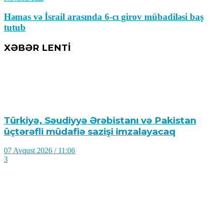
Həmas və İsrail arasında 6-cı girov mübadiləsi baş
tutub
XƏBƏR LENTİ
Türkiyə, Səudiyyə Ərəbistanı və Pakistan
üçtərəfli müdafiə sazişi imzalayacaq
07 Avqust 2026 / 11:06
3