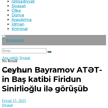
İqtisadiyyat
Siyasət
Ölkə
Dünya
Araşdırma
İdman
Kriminal
Ana səhifə
Siyasət
No Result
Ceyhun Bayramov ATƏT-
View All Result
in Baş katibi Firidun
Sinirlioğlu ilə görüşüb
Fevral 15, 2025
Siyasət