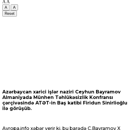
A
A
A
A
Reset
Azərbaycan xarici işlər naziri Ceyhun Bayramov
Almaniyada Münhen Təhlükəsizlik Konfransı
çərçivəsində ATƏT-in Baş katibi Firidun Sinirlioğlu
ilə görüşüb.
Avropa.info
xəbər verir ki, bu barədə C.Bayramov X