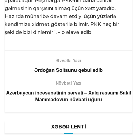
aparacaqdı. Peşmərgə PKK-nın daha da irəli
gəlməsinin qarşısını almaq üçün xətt yaradıb.
Hazırda müharibə davam etdiyi üçün yüzlərlə
kəndimizə xidmət göstərilə bilmir. PKK heç bir
şəkildə bizi dinləmir”, – o əlavə edib.
Əvvəlki Yazı
Ərdoğan Şoltsunu qəbul edib
Növbəti Yazı
Azərbaycan incəsənətinin sərvəti – Xalq rəssamı Sakit
Məmmədovun növbəti uğuru
XƏBƏR LENTİ