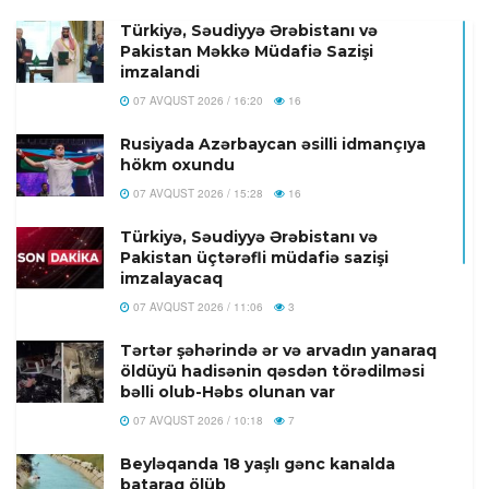
Türkiyə, Səudiyyə Ərəbistanı və
Pakistan Məkkə Müdafiə Sazişi
imzalandi
07 AVQUST 2026 / 16:20
16
Rusiyada Azərbaycan əsilli idmançıya
hökm oxundu
07 AVQUST 2026 / 15:28
16
Türkiyə, Səudiyyə Ərəbistanı və
Pakistan üçtərəfli müdafiə sazişi
imzalayacaq
07 AVQUST 2026 / 11:06
3
Tərtər şəhərində ər və arvadın yanaraq
öldüyü hadisənin qəsdən törədilməsi
bəlli olub-Həbs olunan var
07 AVQUST 2026 / 10:18
7
Beyləqanda 18 yaşlı gənc kanalda
bataraq ölüb