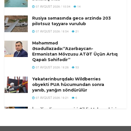
07 AVQUST 2026 / 10:04
14
Rusiya səmasında gecə ərzində 203
pilotsuz təyyarə vurulub
07 AVQUST 2026 / 9:54
21
Məhəmməd
Əsədullazadə:“Azərbaycan-
Ermənistan Mövzusu ATƏT Üçün Artıq
Qapalı Səhifədir”
07 AVQUST 2026 / 9:26
53
Yekaterinburqdakı Wildberries
obyekti PUA hücumundan sonra
yanıb, yanğın söndürülür
07 AVQUST 2026 / 9:21
6
İsrailin diaspor naziri Çikli: Makron bizi
kürəyimizdən bıçaqladı
07 AVQUST 2026 / 9:07
3