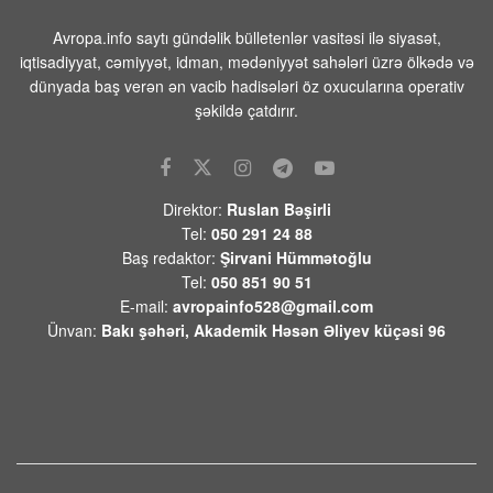
Prezident Ərdoğan Səudiyyə
Ərəbistanına gedib
Avropa.info saytı gündəlik bülletenlər vasitəsi ilə siyasət,
iqtisadiyyat, cəmiyyət, idman, mədəniyyət sahələri üzrə ölkədə və
07 AVQUST 2026 / 9:03
4
dünyada baş verən ən vacib hadisələri öz oxucularına operativ
Husilər Səudiyyə Ərəbistanını raket
şəkildə çatdırır.
atəşinə tutub- Yaralılar var
07 AVQUST 2026 / 8:55
9
Pentaqon dekabr ayında 100-dən çox
Direktor:
Ruslan Bəşirli
uzaqmənzilli PrSM raketlərinin
Tel:
050 291 24 88
tədarük edildiyini açıqlamışdı
Baş redaktor:
Şirvani Hümmətoğlu
07 AVQUST 2026 / 8:17
1
Tel:
050 851 90 51
E-mail:
avropainfo528@gmail.com
FAA yüzlərlə Boeing 737 Max
Ünvan:
Bakı şəhəri, Akademik Həsən Əliyev küçəsi 96
təyyarəsində çatların yoxlanılmasını
əmr edir
07 AVQUST 2026 / 8:07
12
Hindistanda ildırım vurması
nəticəsində ölənlərin sayı 20-yə çatıb
07 AVQUST 2026 / 8:02
12