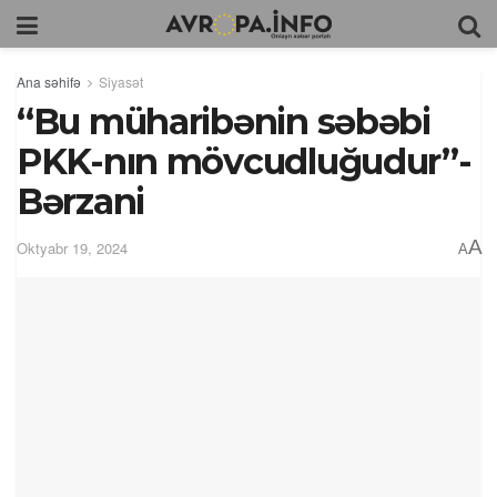
Ana səhifə
Siyasət
“Bu müharibənin səbəbi
PKK-nın mövcudluğudur”-
Bərzani
A
Oktyabr 19, 2024
A