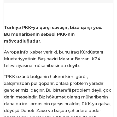
Türkiyə PKK-ya qarşı savaşır, bizə qarşı yox.
Bu müharibənin səbəbi PKK-nın
mövcudluğudur.
Avropa.info
xəbər verir ki, bunu İraq Kürdüstanı
Muxtariyyətinin Baş naziri Məsrur Bərzani K24
televiziyasına müsahibəsində deyib.
“PKK özünü bölgənin hakimi kimi görür,
xalqımızdan pul qoparır, onlara problem yaradır,
gənclərimizi qaçırır. Bu, birtərəfli problem deyil, çox
dərin məsələdir. Biz hökumət olaraq müharibənin
daha da irəliləməsinin qarşısını aldıq. PKK-ya qalsa,
döyüşü Duhok, Zaxo və başqa şəhərlərə qədər