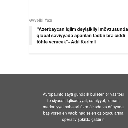
Əvvəlki Yazı
“Azərbaycan iqlim dəyişikliyi mövzusunda
qlobal səviyyədə aparılan tədbirlərə ciddi
töhfə verəcək”- Adıl Kərimli
Avropa.info saytı gündəlik bülletenlər vasitəsi
ilə siyasət, iqtisadiyyat, cəmiyyət, idman,
mədəniyyət sahələri üzrə ölkədə və dünyada
baş verən ən vacib hadisələri öz oxucularına
operativ şəkildə çatdırır.