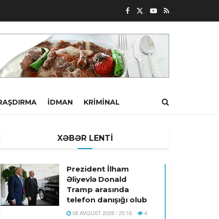
RAŞDIRMA
İDMAN
KRIMINAL
XƏBƏR LENTİ
Prezident İlham
Əliyevlə Donald
Tramp arasında
telefon danışığı olub
08 AVQUST 2026 / 20:16
4