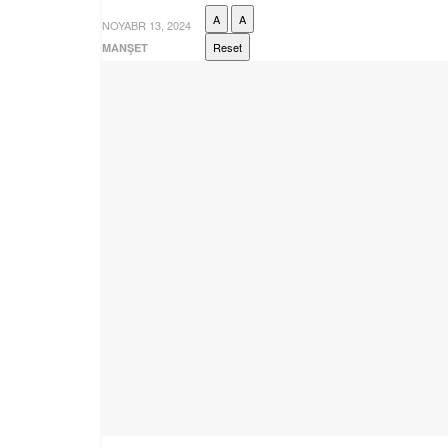
A
A
NOYABR 13, 2024
Reset
MANŞET