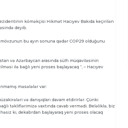
ezidentinin köməkçisi Hikmət Hacıyev Bakıda keçirilən
sində deyib.
s mövzunun bu ayın sonuna qədər COP29 olduğunu
stan və Azərbaycan arasında sülh müqaviləsinin
lməsi ilə bağlı yeni proses başlayacaq “, – Hacıyev
unmamış məsələlər var:
zakirələri və danışıqları davam etdirirlər. Çünki
ğlı təkliflərimizə vaxtında cavab vermədi. Beləliklə, biz
həsiz ki, dekabrdan başlayaraq yeni proses olacaq