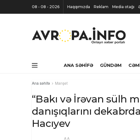
08 - 08 - 2026
Haqqımızda
Reklam
Media otağı
ANA SƏHIFƏ
GÜNDƏM
CƏM
Ana səhifə
Manşet
“Bakı və İrəvan sülh m
danışıqlarını dekabrd
Hacıyev
A
A