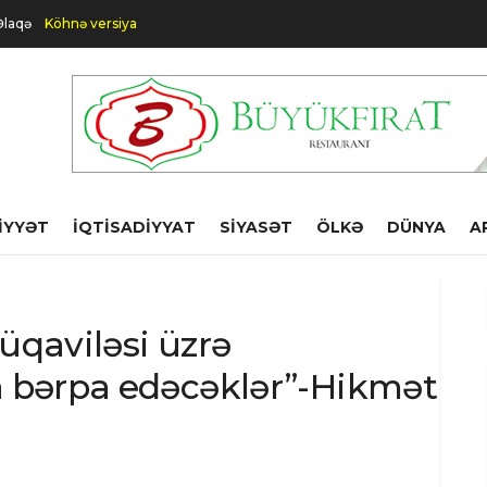
Əlaqə
Köhnə versiya
IYYƏT
İQTISADIYYAT
SIYASƏT
ÖLKƏ
DÜNYA
A
üqaviləsi üzrə
a bərpa edəcəklər”-Hikmət