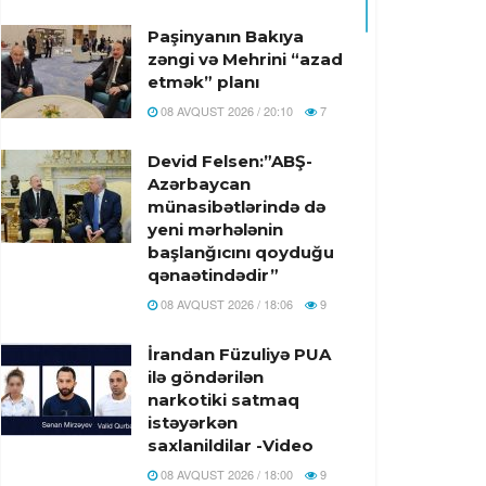
Paşinyanın Bakıya
zəngi və Mehrini “azad
etmək” planı
08 AVQUST 2026 / 20:10
7
Devid Felsen:”ABŞ-
Azərbaycan
münasibətlərində də
yeni mərhələnin
başlanğıcını qoyduğu
qənaətindədir”
08 AVQUST 2026 / 18:06
9
İrandan Füzuliyə PUA
ilə göndərilən
narkotiki satmaq
istəyərkən
saxlanildilar -Video
08 AVQUST 2026 / 18:00
9