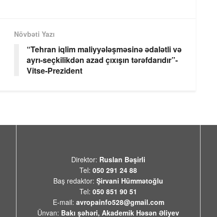
Növbəti Yazı
“Tehran iqlim maliyyələşməsinə ədalətli və
ayrı-seçkilikdən azad çıxışın tərəfdarıdır”-
Vitse-Prezident
Direktor:
Ruslan Bəşirli
Tel:
050 291 24 88
Baş redaktor:
Şirvani Hümmətoğlu
Tel:
050 851 90 51
E-mail:
avropainfo528@gmail.com
Ünvan:
Bakı şəhəri, Akademik Həsən Əliyev