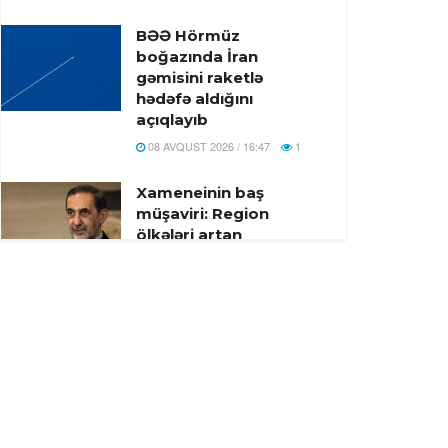
BƏƏ Hörmüz
boğazında İran
gəmisini raketlə
hədəfə aldığını
açıqlayıb
08 AVQUST 2026 / 16:47
1
Xameneinin baş
müşaviri: Region
ölkələri artan
əməkdaşlıqla
təhlükəsizliyi təmin
edə bilər
08 AVQUST 2026 / 16:41
18
İsrail ordusu atəşkəsə
baxmayaraq, Livanın
cənubuna hücum edib
08 AVQUST 2026 / 14:31
9