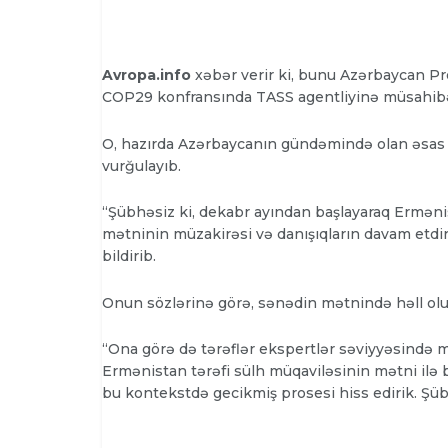
Avropa.info
xəbər verir ki, bunu Azərbaycan Pr
COP29 konfransında TASS agentliyinə müsahibə
O, hazırda Azərbaycanın gündəmində olan əsa
vurğulayıb.
“Şübhəsiz ki, dekabr ayından başlayaraq Erməni
mətninin müzakirəsi və danışıqların davam etdiri
bildirib.
Onun sözlərinə görə, sənədin mətnində həll ol
“Ona görə də tərəflər ekspertlər səviyyəsində mü
Ermənistan tərəfi sülh müqaviləsinin mətni ilə ba
bu kontekstdə gecikmiş prosesi hiss edirik. Şüb