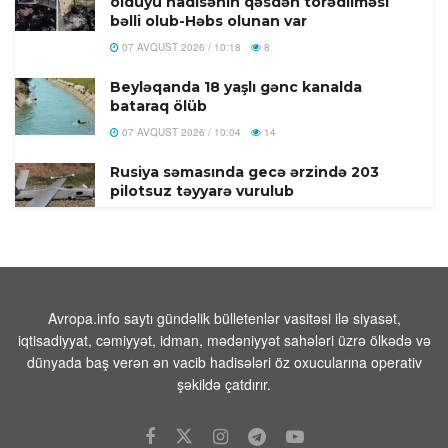
öldüyü hadisənin qəsdən törədilməsi
bəlli olub-Həbs olunan var
07 AVQUST 2026 / 10:18
8
Beyləqanda 18 yaşlı gənc kanalda
bataraq ölüb
07 AVQUST 2026 / 10:04
14
Rusiya səmasında gecə ərzində 203
pilotsuz təyyarə vurulub
07 AVQUST 2026 / 9:54
21
Məhəmməd
Əsədullazadə:“Azərbaycan-
Ermənistan Mövzusu ATƏT Üçün Artıq
Qapalı Səhifədir”
Avropa.info saytı gündəlik bülletenlər vasitəsi ilə siyasət,
iqtisadiyyat, cəmiyyət, idman, mədəniyyət sahələri üzrə ölkədə və
07 AVQUST 2026 / 9:26
53
dünyada baş verən ən vacib hadisələri öz oxucularına operativ
Yekaterinburqdakı Wildberries
şəkildə çatdırır.
obyekti PUA hücumundan sonra
yanıb, yanğın söndürülür
07 AVQUST 2026 / 9:21
6