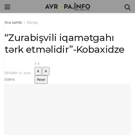
Ana səhifə
Dünya
“Zurabişvili iqamətgahı
tərk etməlidir”-Kobaxidze
A
A
A
A
DEKABR 14, 2024
DÜNYA
Reset