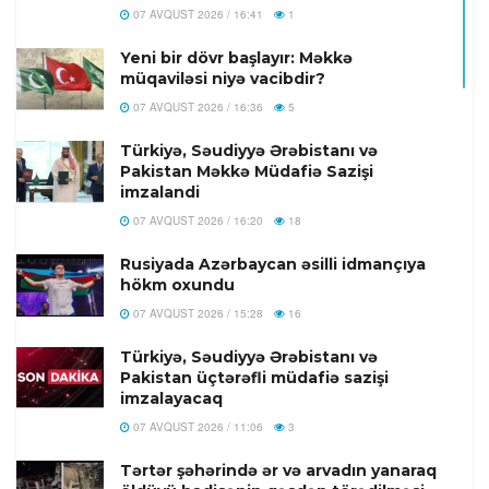
07 AVQUST 2026 / 16:41
1
Yeni bir dövr başlayır: Məkkə
müqaviləsi niyə vacibdir?
07 AVQUST 2026 / 16:36
5
Türkiyə, Səudiyyə Ərəbistanı və
Pakistan Məkkə Müdafiə Sazişi
imzalandi
07 AVQUST 2026 / 16:20
18
Rusiyada Azərbaycan əsilli idmançıya
hökm oxundu
07 AVQUST 2026 / 15:28
16
Türkiyə, Səudiyyə Ərəbistanı və
Pakistan üçtərəfli müdafiə sazişi
imzalayacaq
07 AVQUST 2026 / 11:06
3
Tərtər şəhərində ər və arvadın yanaraq