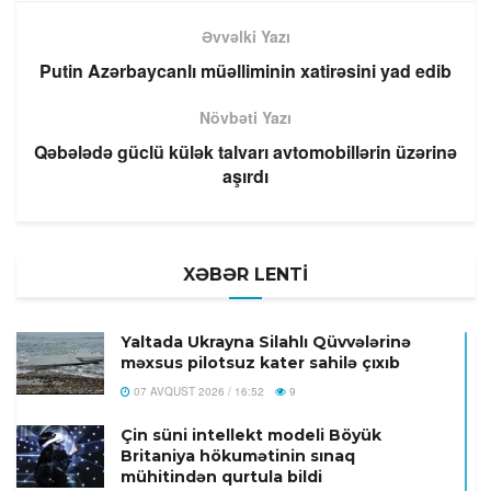
Əvvəlki Yazı
Putin Azərbaycanlı müəlliminin xatirəsini yad edib
Növbəti Yazı
Qəbələdə güclü külək talvarı avtomobillərin üzərinə
aşırdı
XƏBƏR LENTİ
Yaltada Ukrayna Silahlı Qüvvələrinə
məxsus pilotsuz kater sahilə çıxıb
07 AVQUST 2026 / 16:52
9
Çin süni intellekt modeli Böyük
Britaniya hökumətinin sınaq
mühitindən qurtula bildi