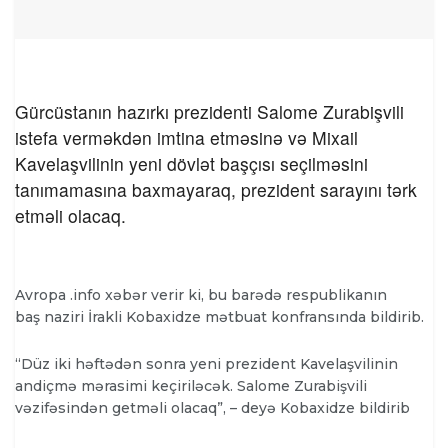
Gürcüstanın hazırkı prezidenti Salome Zurabişvili
istefa verməkdən imtina etməsinə və Mixail
Kavelaşvilinin yeni dövlət başçısı seçilməsini
tanımamasına baxmayaraq, prezident sarayını tərk
etməli olacaq.
Avropa .info xəbər verir ki, bu barədə respublikanın
baş naziri İrakli Kobaxidze mətbuat konfransında bildirib.
“Düz iki həftədən sonra yeni prezident Kavelaşvilinin
andiçmə mərasimi keçiriləcək. Salome Zurabişvili
vəzifəsindən getməli olacaq”, – deyə Kobaxidze bildirib