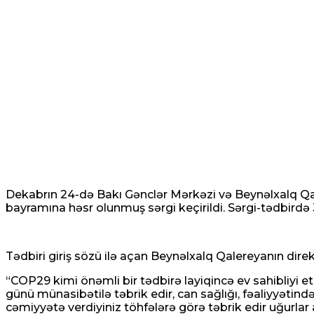
Dekabrın 24-də Bakı Gənclər Mərkəzi və Beynəlxalq Qale
bayramına həsr olunmuş sərgi keçirildi. Sərgi-tədbirdə 3
Tədbiri giriş sözü ilə açan Beynəlxalq Qalereyanın direk
“COP29 kimi önəmli bir tədbirə layiqincə ev sahibliyi
günü münasibətilə təbrik edir, can sağlığı, fəaliyyətind
cəmiyyətə verdiyiniz töhfələrə görə təbrik edir uğurlar 