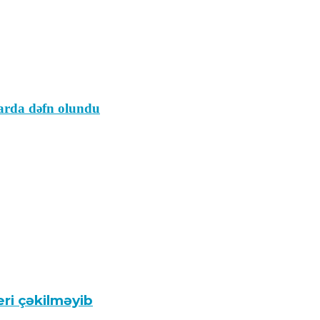
sarda dəfn olundu
eri çəkilməyib