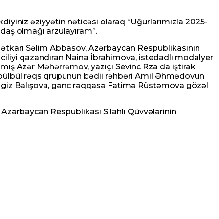
kdiyiniz əziyyətin nəticəsi olaraq “Uğurlarımızla 2025-
əndaş olmağı arzulayıram”.
ənətkarı Səlim Abbasov, Azərbaycan Respublikasının
nciliyi qazandıran Naina İbrahimova, istedadlı modalyer
mış Azər Məhərrəmov, yazıçı Sevinc Rza da iştirak
rıbülbül rəqs qrupunun bədii rəhbəri Amil Əhmədovun
irəngiz Balışova, gənc rəqqasə Fatimə Rüstəmova gözəl
 Azərbaycan Respublikası Silahlı Qüvvələrinin