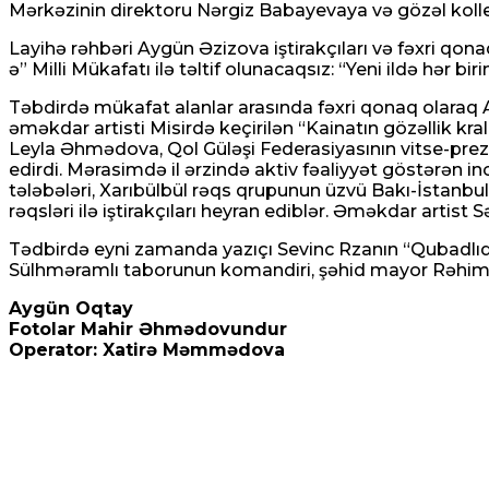
Mərkəzinin direktoru Nərgiz Babayevaya və gözəl kollek
Layihə rəhbəri Aygün Əzizova iştirakçıları və fəxri qona
ə” Milli Mükafatı ilə təltif olunacaqsız: “Yeni ildə hər 
Təbdirdə mükafat alanlar arasında fəxri qonaq olaraq
əməkdar artisti Misirdə keçirilən “Kainatın gözəllik kr
Leyla Əhmədova, Qol Güləşi Federasiyasının vitse-pre
edirdi. Mərasimdə il ərzində aktiv fəaliyyət göstərən
tələbələri, Xarıbülbül rəqs qrupunun üzvü Bakı-İstanb
rəqsləri ilə iştirakçıları heyran ediblər. Əməkdar artist
Tədbirdə eyni zamanda yazıçı Sevinc Rzanın “Qubadlıda 
Sülhməramlı taborunun komandiri, şəhid mayor Rəhim 
Aygün Oqtay
Fotolar Mahir Əhmədovundur
Operator: Xatirə Məmmədova