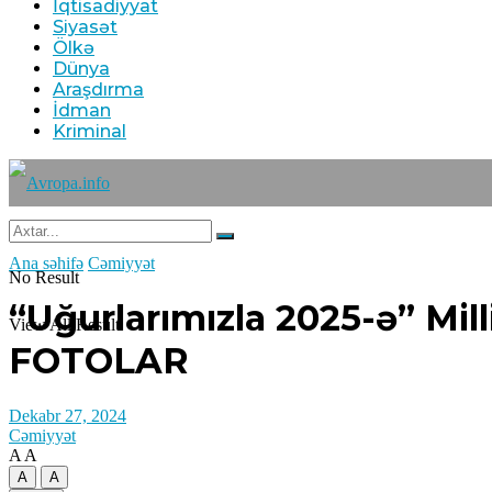
İqtisadiyyat
Siyasət
Ölkə
Dünya
Araşdırma
İdman
Kriminal
Ana səhifə
Cəmiyyət
No Result
“Uğurlarımızla 2025-ə” Mil
View All Result
FOTOLAR
Dekabr 27, 2024
Cəmiyyət
A
A
A
A