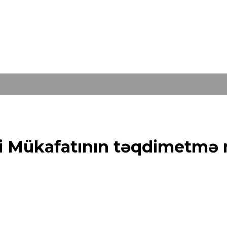
li Mükafatının təqdimetmə m