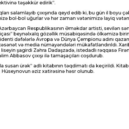
tivinə təşəkkür edirik”.
qları salamlayıb çıxışında qeyd edib ki, bu gün il boyu çə
birinizə bol-bol uğurlar və hər zaman vətənimizə layiq vət
 Azərbaycan Respublikasının Əməkdar artisti, sevilən s
aliçası” beynəlxalq gözəllik müsabiqəsində ölkəmizə biri
zidenti dəfələrlə Avropa və Dünya Çempionu adını qazan
 incəsənət və media nümayəndələri mükafatlandırıldı. Xa
ul liseyin şagirdi Zəhra Dadaşzadə, istedadlı rəqqasə F
 Səlim Abbasov çıxışı ilə tamaşaçıları coşdurub.
susan ürək” adlı kitabının təqdimatı da keçirildi. Kitab
Hüseynovun əziz xatirəsinə həsr olunub.