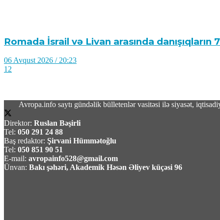
Romada İsrail və Livan arasında danışıqların 
06 Avqust 2026 / 20:23
12
Avropa.info saytı gündəlik bülletenlər vasitəsi ilə siyasət, iqtis
Direktor:
Ruslan Bəşirli
Rusiydan Bakıya uçan azərbaycanlı iş adamı 
Tel:
050 291 24 88
Baş redaktor:
Şirvani Hümmətoğlu
Tel:
050 851 90 51
06 Avqust 2026 / 20:09
E-mail:
avropainfo528@gmail.com
8
Ünvan:
Bakı şəhəri, Akademik Həsən Əliyev küçəsi 96