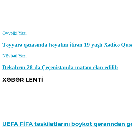
Əvvəlki Yazı
Təyyarə qəzasında həyatını itirən 19 yaşlı Xədicə Qu
Növbəti Yazı
Dekabrın 28-də Çeçenistanda matəm elan edilib
XƏBƏR LENTİ
UEFA FİFA təşkilatlarını boykot qərarından g