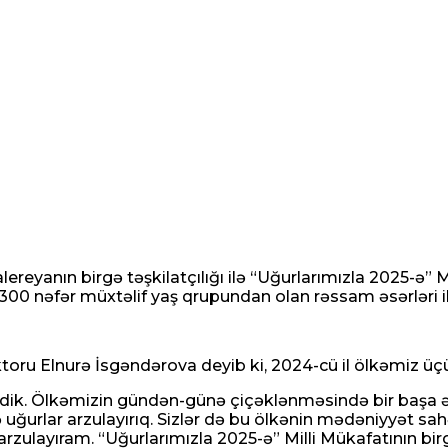
reyanın birgə təşkilatçılığı ilə “Uğurlarımızla 2025-ə” 
00 nəfər müxtəlif yaş qrupundan olan rəssam əsərləri ilə 
toru Elnurə İsgəndərova deyib ki, 2024-cü il ölkəmiz üçün
 etdik. Ölkəmizin gündən-günə çiçəklənməsində bir başa
ə uğurlar arzulayırıq. Sizlər də bu ölkənin mədəniyyət sah
arzulayıram. “Uğurlarımızla 2025-ə” Milli Mükafatının birg