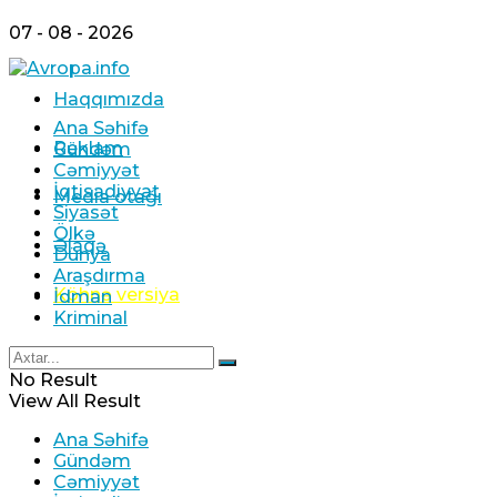
07 - 08 - 2026
Haqqımızda
Ana Səhifə
Reklam
Gündəm
Cəmiyyət
İqtisadiyyat
Media otağı
Siyasət
Ölkə
Əlaqə
Dünya
Araşdırma
Köhnə versiya
İdman
Kriminal
No Result
View All Result
Ana Səhifə
Gündəm
Cəmiyyət