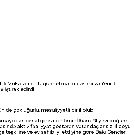
Milli Mükafatının təqdimetmə mərasimi və Yeni il
iştirak edirdi.
 də çox uğurlu, məsuliyyətli bir il olub.
 əməyi olan cənab prezidentimiz İlham Əliyevi doğum
əsində aktiv fəaliyyət göstərən vətəndaşlarısız. İl boyu
ə təşkilinə və ev sahibliyi etdiyinə görə Bakı Gənclər