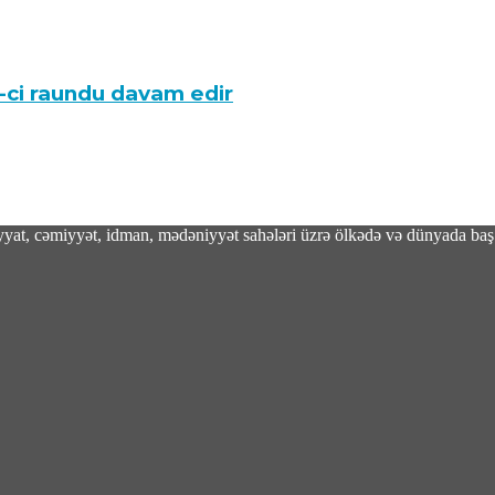
7-ci raundu davam edir
adiyyat, cəmiyyət, idman, mədəniyyət sahələri üzrə ölkədə və dünyada baş 
aeroportda saxlanıldı