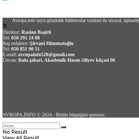
Avropa.info saytı gündəlik bülletenlər vasitəsi ilə siyasət, iqtis
Direktor:
Ruslan Bəşirli
ABŞ-da jalapeno bibərinin səbəb olduğu düşü
Tel:
050 291 24 88
Baş redaktor:
Şirvani Hümmətoğlu
Tel:
050 851 90 51
06 Avqust 2026 / 13:22
E-mail:
avropainfo528@gmail.com
15
Ünvan:
Bakı şəhəri, Akademik Həsən Əliyev küçəsi 96
Vüqar Dadaşov -Azərbaycan: Qaranlıq keçmiş
06 Avqust 2026 / 13:09
117
AVROPA.İNFO © 2024 - Bütün hüquqları qorunur.
No Result
View All Result