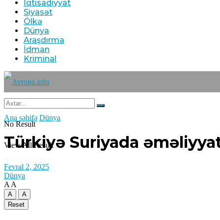
İqtisadiyyat
Siyasət
Ölkə
Dünya
Araşdırma
İdman
Kriminal
Ana səhifə
Dünya
No Result
Türkiyə Suriyada əməliyyat
View All Result
Fevral 2, 2025
Dünya
A
A
A
A
Reset