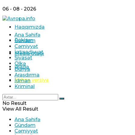
06 - 08 - 2026
Haqqımızda
Ana Səhifə
Reklam
Gündəm
Cəmiyyət
İqtisadiyyat
Media otağı
Siyasət
Ölkə
Əlaqə
Dünya
Araşdırma
Köhnə versiya
İdman
Kriminal
No Result
View All Result
Ana Səhifə
Gündəm
Cəmiyyət