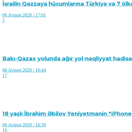
İsrailin Qəzzaya hücumlarına Türkiyə və 7 öl
06 Avqust 2026 / 17:01
5
Bakı-Qazax yolunda ağır yol-nəqliyyat hadisəsi
06 Avqust 2026 / 16:44
17
18 yaşlı İbrahim Əbilov Yeniyetmənin “iPhone
06 Avqust 2026 / 16:39
16