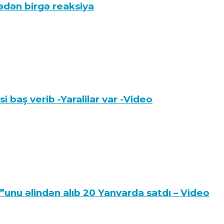
kədən birgə reaksiya
 baş verib -Yaralilar var -Video
”unu əlindən alıb 20 Yanvarda satdı – Video