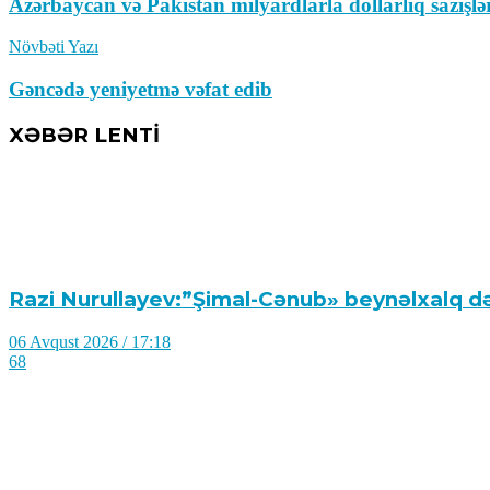
Azərbaycan və Pakistan milyardlarla dollarlıq sazişl
Növbəti Yazı
Gəncədə yeniyetmə vəfat edib
XƏBƏR LENTİ
Razi Nurullayev:”Şimal-Cənub» beynəlxalq də
06 Avqust 2026 / 17:18
68