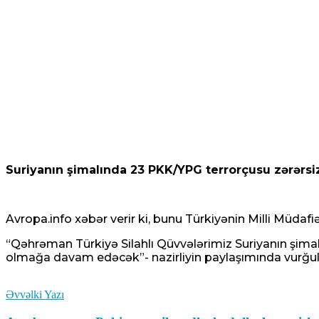
Suriyanın şimalında 23 PKK/YPG terrorçusu zərərsizl
Avropa.info
xəbər verir ki, bunu Türkiyənin Milli Müdafiə
“Qəhrəman Türkiyə Silahlı Qüvvələrimiz Suriyanın şimal
olmağa davam edəcək”- nazirliyin paylaşımında vurğul
Əvvəlki Yazı