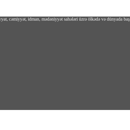
adiyyat, cəmiyyət, idman, mədəniyyət sahələri üzrə ölkədə və dünyada baş 
nülən salmonella epidemiyası 27 ştata yayılıb
dən aydınlıq tarixə” kitabına münasibətim