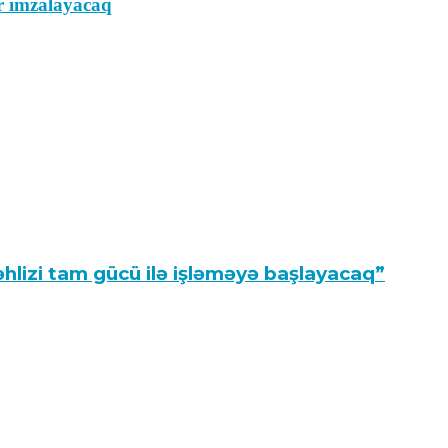
ər imzalayacaq
hlizi tam gücü ilə işləməyə başlayacaq”