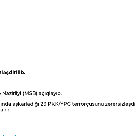
əşdirilib.
 Nazirliyi (MSB) açıqlayıb.
ında aşkarladığı 23 PKK/YPG terrorçusunu zərərsizləşdiri
anır