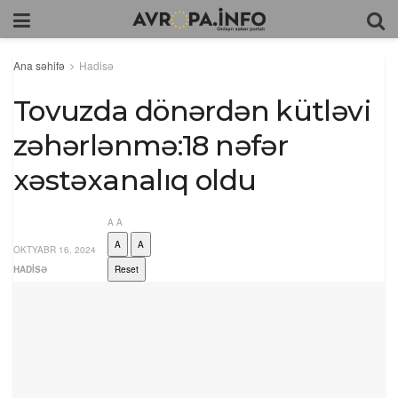
Ana səhifə
Hadisə
Tovuzda dönərdən kütləvi
zəhərlənmə:18 nəfər
xəstəxanalıq oldu
A
A
A
A
OKTYABR 16, 2024
HADISƏ
Reset