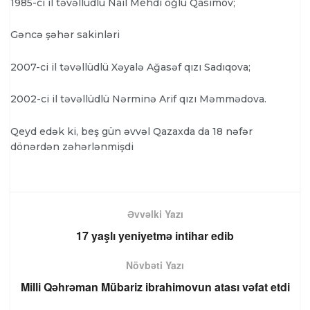
1985-ci il təvəllüdlü Nail Mehdi oğlu Qasımov;
Gəncə şəhər sakinləri
2007-ci il təvəllüdlü Xəyalə Ağasəf qızı Sadıqova;
2002-ci il təvəllüdlü Nərminə Arif qızı Məmmədova.
Qeyd edək ki, beş gün əvvəl Qazaxda da 18 nəfər
dönərdən zəhərlənmişdi
Əvvəlki Yazı
17 yaşlı yeniyetmə intihar edib
Növbəti Yazı
Milli Qəhrəman Mübariz ibrahimovun atası vəfat etdi