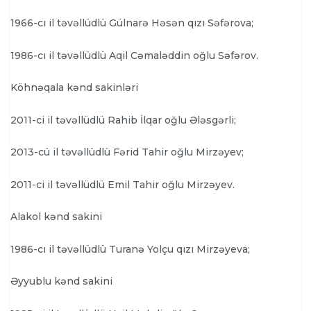
1966-cı il təvəllüdlü Gülnarə Həsən qızı Səfərova;
1986-cı il təvəllüdlü Aqil Cəmaləddin oğlu Səfərov.
Köhnəqala kənd sakinləri
2011-ci il təvəllüdlü Rahib İlqar oğlu Ələsgərli;
2013-cü il təvəllüdlü Fərid Tahir oğlu Mirzəyev;
2011-ci il təvəllüdlü Emil Tahir oğlu Mirzəyev.
Alakol kənd sakini
1986-cı il təvəllüdlü Turanə Yolçu qızı Mirzəyeva;
Əyyublu kənd sakini