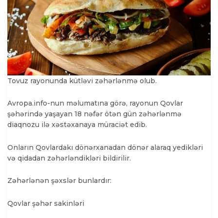
Tovuz rayonunda kütləvi zəhərlənmə olub.
Avropa.info-nun məlumatına görə, rayonun Qovlar
şəhərində yaşayan 18 nəfər ötən gün zəhərlənmə
diaqnozu ilə xəstəxanaya müraciət edib.
Onların Qovlardakı dönərxanadan dönər alaraq yedikləri
və qidadan zəhərləndikləri bildirilir.
Zəhərlənən şəxslər bunlardır:
Qovlar şəhər sakinləri