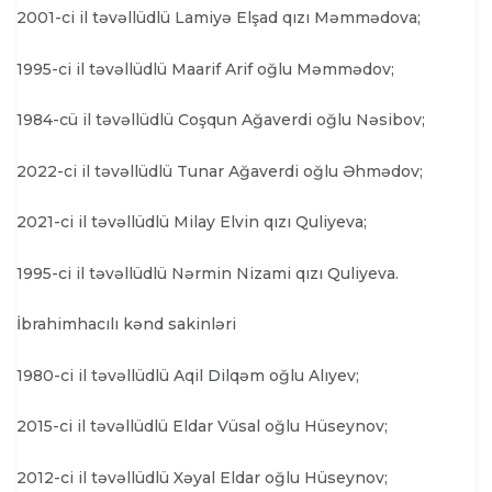
2001-ci il təvəllüdlü Lamiyə Elşad qızı Məmmədova;
1995-ci il təvəllüdlü Maarif Arif oğlu Məmmədov;
1984-cü il təvəllüdlü Coşqun Ağaverdi oğlu Nəsibov;
2022-ci il təvəllüdlü Tunar Ağaverdi oğlu Əhmədov;
2021-ci il təvəllüdlü Milay Elvin qızı Quliyeva;
1995-ci il təvəllüdlü Nərmin Nizami qızı Quliyeva.
İbrahimhacılı kənd sakinləri
1980-ci il təvəllüdlü Aqil Dilqəm oğlu Alıyev;
2015-ci il təvəllüdlü Eldar Vüsal oğlu Hüseynov;
2012-ci il təvəllüdlü Xəyal Eldar oğlu Hüseynov;