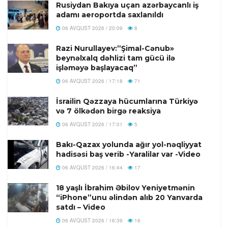
Rusiydan Bakıya uçan azərbaycanlı iş
adamı aeroportda saxlanıldı
06 AVQUST 2026 / 20:09
8
Razi Nurullayev:”Şimal-Cənub»
beynəlxalq dəhlizi tam gücü ilə
işləməyə başlayacaq”
06 AVQUST 2026 / 17:18
71
İsrailin Qəzzaya hücumlarına Türkiyə
və 7 ölkədən birgə reaksiya
06 AVQUST 2026 / 17:01
5
Bakı-Qazax yolunda ağır yol-nəqliyyat
hadisəsi baş verib -Yaralilar var -Video
06 AVQUST 2026 / 16:44
17
18 yaşlı İbrahim Əbilov Yeniyetmənin
“iPhone”unu əlindən alıb 20 Yanvarda
satdı – Video
06 AVQUST 2026 / 16:39
16