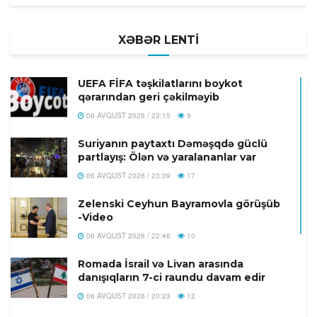
XƏBƏR LENTİ
UEFA FİFA təşkilatlarını boykot
qərarından geri çəkilməyib
06 AVQUST 2026 / 23:15
9
Suriyanın paytaxtı Dəməşqdə güclü
partlayış: Ölən və yaralananlar var
06 AVQUST 2026 / 23:09
17
Zelenski Ceyhun Bayramovla görüşüb
-Video
06 AVQUST 2026 / 22:46
10
Romada İsrail və Livan arasında
danışıqların 7-ci raundu davam edir
06 AVQUST 2026 / 20:23
12