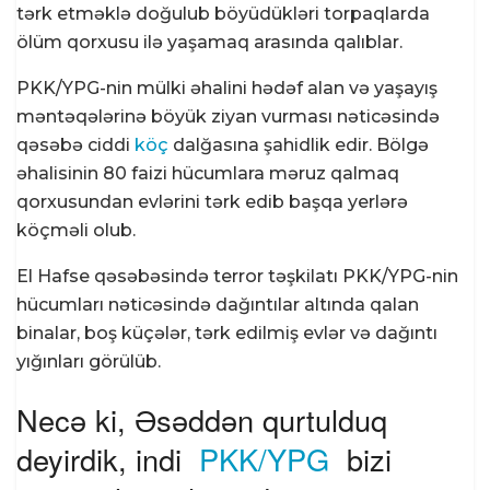
tərk etməklə doğulub böyüdükləri torpaqlarda
ölüm qorxusu ilə yaşamaq arasında qalıblar.
PKK/YPG-nin mülki əhalini hədəf alan və yaşayış
məntəqələrinə böyük ziyan vurması nəticəsində
qəsəbə
ciddi
köç
dalğasına şahidlik edir. Bölgə
əhalisinin 80 faizi hücumlara məruz qalmaq
qorxusundan evlərini tərk edib başqa yerlərə
köçməli olub.
El Hafse qəsəbəsində terror təşkilatı PKK/YPG-nin
hücumları nəticəsində dağıntılar altında qalan
binalar, boş küçələr, tərk edilmiş evlər və dağıntı
yığınları görülüb.
Necə ki, Əsəddən qurtulduq
deyirdik, indi
PKK/YPG
bizi