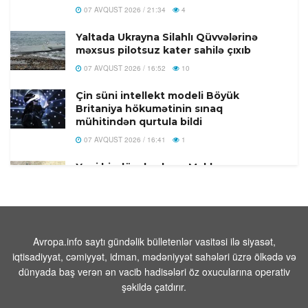
07 AVQUST 2026 / 21:34
4
Yaltada Ukrayna Silahlı Qüvvələrinə
məxsus pilotsuz kater sahilə çıxıb
07 AVQUST 2026 / 16:52
10
Çin süni intellekt modeli Böyük
Britaniya hökumətinin sınaq
mühitindən qurtula bildi
07 AVQUST 2026 / 16:41
1
Yeni bir dövr başlayır: Məkkə
müqaviləsi niyə vacibdir?
07 AVQUST 2026 / 16:36
7
Türkiyə, Səudiyyə Ərəbistanı və
Pakistan Məkkə Müdafiə Sazişi
Avropa.info saytı gündəlik bülletenlər vasitəsi ilə siyasət,
imzalandi
iqtisadiyyat, cəmiyyət, idman, mədəniyyət sahələri üzrə ölkədə və
dünyada baş verən ən vacib hadisələri öz oxucularına operativ
07 AVQUST 2026 / 16:20
19
şəkildə çatdırır.
Rusiyada Azərbaycan əsilli idmançıya