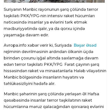
Suriyanın Mənbic rayonunun şərq çölündə terror
təşkilatı PKK/YPG-nin intensiv raket hücumları
nəticəsində insanlar ya evlərini tərk etmək
məcburiyyətində qalır, ya da qorxu içində
yaşamağa davam edir.
Avropa.info xəbər verir ki, Suriyada
Bəşər Əsəd
rejiminin devrilməsinin ardından ölkənin üçdə
birindən çoxunu işğal altında saxlamağa davam
edən terror təşkilatı PKK/YPG Fərat çayının şərq
hissəsindən raket və minaatanlarla Hələb vilayətinin
Mənbic bölgəsində insanların həyatını və
təhlükəsizliyini hədəfə alır.
Mənbic şəhərinin şərq çölündə yerləşən Əl Hafsa
qəsəbəsində insanlar terror təşkilatının raket
hücumlarına məruz qalacağından qorxaraq evlərini