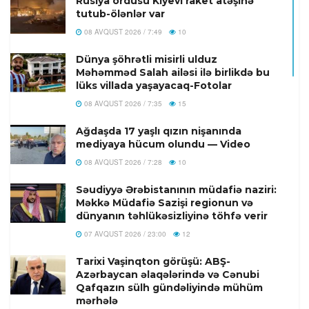
Rusiya ordusu Kiyevi raket atəşinə
tutub-ölənlər var
08 AVQUST 2026 / 7:49
10
Dünya şöhrətli misirli ulduz
Məhəmməd Salah ailəsi ilə birlikdə bu
lüks villada yaşayacaq-Fotolar
08 AVQUST 2026 / 7:35
15
Ağdaşda 17 yaşlı qızın nişanında
mediyaya hücum olundu — Video
08 AVQUST 2026 / 7:28
10
Səudiyyə Ərəbistanının müdafiə naziri:
Məkkə Müdafiə Sazişi regionun və
dünyanın təhlükəsizliyinə töhfə verir
07 AVQUST 2026 / 23:00
12
Tarixi Vaşinqton görüşü: ABŞ-
Azərbaycan əlaqələrində və Cənubi
Qafqazın sülh gündəliyində mühüm
mərhələ