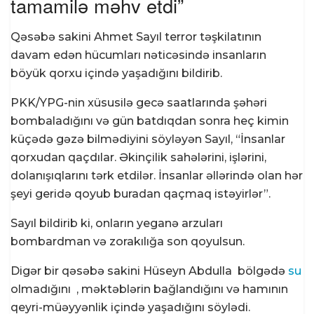
tamamilə məhv etdi”
Qəsəbə sakini Ahmet Sayıl terror təşkilatının
davam edən hücumları nəticəsində insanların
böyük qorxu içində yaşadığını bildirib.
PKK/YPG-nin xüsusilə gecə saatlarında şəhəri
bombaladığını və gün batdıqdan sonra heç kimin
küçədə gəzə bilmədiyini söyləyən Sayıl, “İnsanlar
qorxudan qaçdılar. Əkinçilik sahələrini, işlərini,
dolanışıqlarını tərk etdilər. İnsanlar əllərində olan hər
şeyi geridə qoyub buradan qaçmaq istəyirlər”.
Sayıl bildirib ki, onların yeganə arzuları
bombardman və zorakılığa son qoyulsun.
Digər bir qəsəbə sakini Hüseyn Abdulla bölgədə
su
olmadığını , məktəblərin bağlandığını və hamının
qeyri-müəyyənlik içində yaşadığını söylədi.