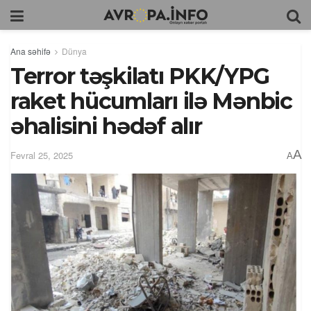
Ana səhifə
Dünya
Terror təşkilatı PKK/YPG
raket hücumları ilə Mənbic
əhalisini hədəf alır
A
Fevral 25, 2025
A