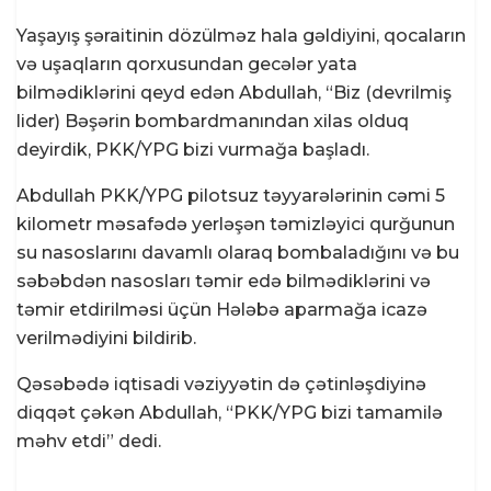
Yaşayış şəraitinin dözülməz hala gəldiyini, qocaların
və uşaqların qorxusundan gecələr yata
bilmədiklərini qeyd edən Abdullah, “Biz (devrilmiş
lider) Bəşərin bombardmanından xilas olduq
deyirdik, PKK/YPG bizi vurmağa başladı.
Abdullah PKK/YPG pilotsuz təyyarələrinin cəmi 5
kilometr məsafədə yerləşən təmizləyici qurğunun
su nasoslarını davamlı olaraq bombaladığını və bu
səbəbdən nasosları təmir edə bilmədiklərini və
təmir etdirilməsi üçün Hələbə aparmağa icazə
verilmədiyini bildirib.
Qəsəbədə iqtisadi vəziyyətin də çətinləşdiyinə
diqqət çəkən Abdullah, “PKK/YPG bizi tamamilə
məhv etdi” dedi.