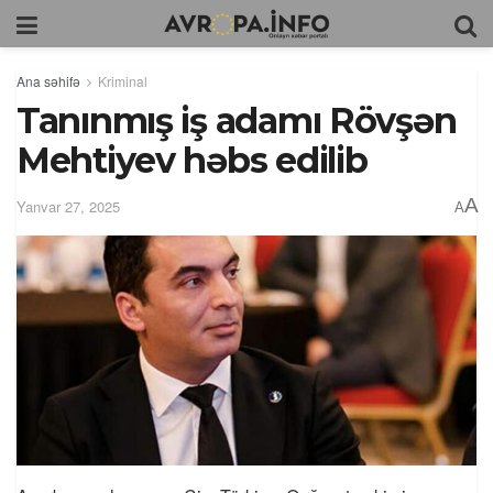
Ana səhifə
Kriminal
Tanınmış iş adamı Rövşən
Mehtiyev həbs edilib
A
Yanvar 27, 2025
A