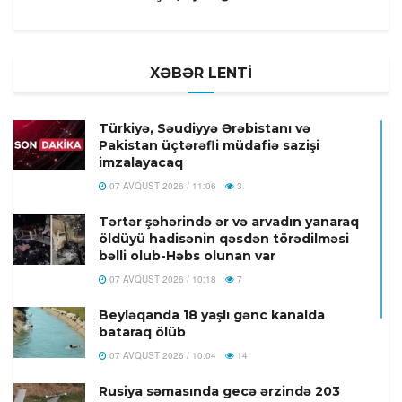
XƏBƏR LENTİ
Türkiyə, Səudiyyə Ərəbistanı və
Pakistan üçtərəfli müdafiə sazişi
imzalayacaq
07 AVQUST 2026 / 11:06
3
Tərtər şəhərində ər və arvadın yanaraq
öldüyü hadisənin qəsdən törədilməsi
bəlli olub-Həbs olunan var
07 AVQUST 2026 / 10:18
7
Beyləqanda 18 yaşlı gənc kanalda
bataraq ölüb
07 AVQUST 2026 / 10:04
14
Rusiya səmasında gecə ərzində 203