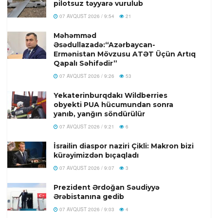
pilotsuz təyyarə vurulub
07 AVQUST 2026 / 9:54
21
Məhəmməd
Əsədullazadə:“Azərbaycan-
Ermənistan Mövzusu ATƏT Üçün Artıq
Qapalı Səhifədir”
07 AVQUST 2026 / 9:26
53
Yekaterinburqdakı Wildberries
obyekti PUA hücumundan sonra
yanıb, yanğın söndürülür
07 AVQUST 2026 / 9:21
6
İsrailin diaspor naziri Çikli: Makron bizi
kürəyimizdən bıçaqladı
07 AVQUST 2026 / 9:07
3
Prezident Ərdoğan Səudiyyə
Ərəbistanına gedib
07 AVQUST 2026 / 9:03
4