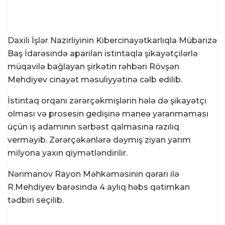
Daxili İşlər Nazirliyinin Kibercinayətkarlıqla Mübarizə
Baş İdarəsində aparılan istintaqla şikayətçilərlə
müqavilə bağlayan şirkətin rəhbəri Rövşən
Mehdiyev cinayət məsuliyyətinə cəlb edilib.
İstintaq orqanı zərərçəkmişlərin hələ də şikayətçi
olması və prosesin gedişinə maneə yaranmaması
üçün iş adamının sərbəst qalmasına razılıq
verməyib. Zərərçəkənlərə dəymiş ziyan yarım
milyona yaxın qiymətləndirilir.
Nərimanov Rayon Məhkəməsinin qərarı ilə
R.Mehdiyev barəsində 4 aylıq həbs qətimkan
tədbiri seçilib.