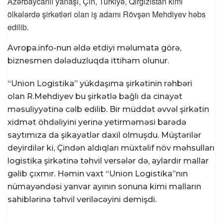
Azərbaycanlı yanaşı, Çin, Türkiyə, Qırğızıstan kimi
ölkələrdə şirkətləri olan iş adamı Rövşən Mehdiyev həbs
edilib.
Avropa.info-nun əldə etdiyi məlumata görə,
biznesmen dələduzluqda ittiham olunur.
“Union Logistika” yükdaşıma şirkətinin rəhbəri
olan R.Mehdiyev bu şirkətlə bağlı da cinayət
məsuliyyətinə cəlb edilib. Bir müddət əvvəl şirkətin
xidmət öhdəliyini yerinə yetirməməsi barədə
saytımıza da şikayətlər daxil olmuşdu. Müştərilər
deyirdilər ki, Çindən aldıqları müxtəlif növ məhsulları
logistika şirkətinə təhvil versələr də, aylardır mallar
gəlib çıxmır. Həmin vaxt “Union Logistika”nın
nümayəndəsi yanvar ayının sonuna kimi malların
sahiblərinə təhvil veriləcəyini demişdi.