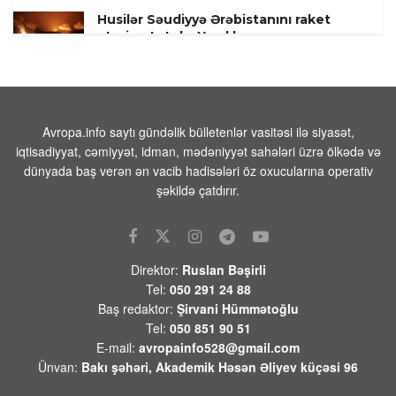
Husilər Səudiyyə Ərəbistanını raket
atəşinə tutub- Yaralılar var
07 AVQUST 2026 / 8:55
9
Pentaqon dekabr ayında 100-dən çox
uzaqmənzilli PrSM raketlərinin
tədarük edildiyini açıqlamışdı
Avropa.info saytı gündəlik bülletenlər vasitəsi ilə siyasət,
iqtisadiyyat, cəmiyyət, idman, mədəniyyət sahələri üzrə ölkədə və
07 AVQUST 2026 / 8:17
1
dünyada baş verən ən vacib hadisələri öz oxucularına operativ
FAA yüzlərlə Boeing 737 Max
şəkildə çatdırır.
təyyarəsində çatların yoxlanılmasını
əmr edir
07 AVQUST 2026 / 8:07
12
Direktor:
Ruslan Bəşirli
Hindistanda ildırım vurması
Tel:
050 291 24 88
nəticəsində ölənlərin sayı 20-yə çatıb
Baş redaktor:
Şirvani Hümmətoğlu
07 AVQUST 2026 / 8:02
12
Tel:
050 851 90 51
E-mail:
avropainfo528@gmail.com
ABŞ prezidenti Tramp doğum hüququ
Ünvan:
Bakı şəhəri, Akademik Həsən Əliyev küçəsi 96
ilə vətəndaşlığa qoyulan
məhdudiyyətləri genişləndirən