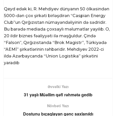
Qeyd edək ki, R. Mehdiyev dünyanın 50 ölkəsindən
5000-dən çox şirkəti birləşdirən “Caspian Energy
Club”un Qırğızıstan nümayəndəliyinin də sədridir.
Bu barədə mediada çoxsaylı məlumatlar yayılıb. O,
20 ildir biznes fəaliyyəti ilə məşğuldur. Çində
“Falson”, Qırğızıstanda “Brok Magistr”, Türkiyədə
“AEMİ” şirkətlərinin rəhbəridir. Mehdiyev 2022-ci
ildə Azərbaycanda “Union Logistika” şirkətini
yaradıb
Əvvəlki Yazı
31 yaşlı Müəllim qəfl rəhmətə gedib
Növbəti Yazı
Dostunu bıçaqlayan gənc saxlanıldı