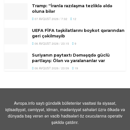
Tramp: “İranla razılaşma tezliklə əldə
oluna bilər
07 AVQUST 2026 / 7:32
12
UEFA FİFA təşkilatlarını boykot qərarından
geri çəkilməyib
06 AVQUST 2026 / 23:15
9
Suriyanın paytaxtı Dəməşqdə güclü
partlayış: Ölən və yaralananlar var
06 AVQUST 2026 / 23:09
19
Zelenski Ceyhun Bayramovla görüşüb -
Video
06 AVQUST 2026 / 22:46
10
Avropa.info saytı gündəlik bülletenlər vasitəsi ilə siyasət,
Romada İsrail və Livan arasında
iqtisadiyyat, cəmiyyət, idman, mədəniyyət sahələri üzrə ölkədə və
danışıqların 7-ci raundu davam edir
dünyada baş verən ən vacib hadisələri öz oxucularına operativ
06 AVQUST 2026 / 20:23
12
şəkildə çatdırır.
Rusiydan Bakıya uçan azərbaycanlı iş