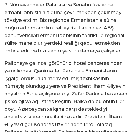
7. Nümayəndələr Palatası və Senatın üzvlərinə
erməni lobbisinin alətinə çevrilməkdən çəkinməyi
tövsiyə etdim. Biz regionda Ermənistanla sülhə
doğru addım-addım irəliləyirik. Lakin bəzi ABŞ
qanunvericiləri erməni lobbisinin təhriki ilə regional
sülhə mane olur, yerdəki reallığı qəbul etməkdən
imtina edir və bizi keçmişə sürükləməyə çalışırlar.
Palloneyə gəlincə, görünür o, hotel pəncərəsindən
yaxınlıqdakı Qənimətlər Parkına – Ermənistanın
işğalçı ordusunun məhv edilmiş texnikasının
nümayiş olunduğu yerə və Prezident İlham Əliyevin
noyabrın 8-də açılışını etdiyi Zəfər Parkına baxarkən
psixoloji və əqli stres keçirib. Bəlkə də bu onun illər
boyu Azərbaycan xalqına qarşı dəstəklədiyi
ədalətsizliklərə görə ilahi cəzadır. Prezident İlham
Əliyev digər Konqres üzvlərindən fərqli olaraq