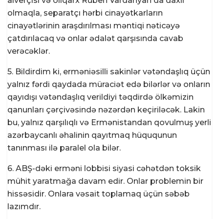
alverçisi və oliqarx Ruben Vardanyan da daxil
olmaqla, separatçı hərbi cinayətkarların
cinayətlərinin araşdırılması məntiqi nəticəyə
çatdırılacaq və onlar ədalət qarşısında cavab
verəcəklər.
5. Bildirdim ki, erməniəsilli sakinlər vətəndaşlıq üçün
yalnız fərdi qaydada müraciət edə bilərlər və onların
qayıdışı vətəndaşlıq verildiyi təqdirdə ölkəmizin
qanunları çərçivəsində nəzərdən keçiriləcək. Lakin
bu, yalnız qarşılıqlı və Ermənistandan qovulmuş yerli
azərbaycanlı əhalinin qayıtmaq hüququnun
tanınması ilə paralel ola bilər.
6. ABŞ-dəki erməni lobbisi siyasi cəhətdən toksik
mühit yaratmağa davam edir. Onlar problemin bir
hissəsidir. Onlara vəsait toplamaq üçün səbəb
lazımdır.