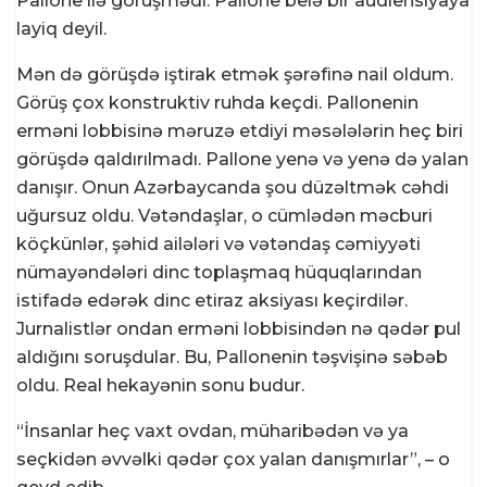
Pallone ilə görüşmədi. Pallone belə bir audiensiyaya
layiq deyil.
Mən də görüşdə iştirak etmək şərəfinə nail oldum.
Görüş çox konstruktiv ruhda keçdi. Pallonenin
erməni lobbisinə məruzə etdiyi məsələlərin heç biri
görüşdə qaldırılmadı. Pallone yenə və yenə də yalan
danışır. Onun Azərbaycanda şou düzəltmək cəhdi
uğursuz oldu. Vətəndaşlar, o cümlədən məcburi
köçkünlər, şəhid ailələri və vətəndaş cəmiyyəti
nümayəndələri dinc toplaşmaq hüquqlarından
istifadə edərək dinc etiraz aksiyası keçirdilər.
Jurnalistlər ondan erməni lobbisindən nə qədər pul
aldığını soruşdular. Bu, Pallonenin təşvişinə səbəb
oldu. Real hekayənin sonu budur.
“İnsanlar heç vaxt ovdan, müharibədən və ya
seçkidən əvvəlki qədər çox yalan danışmırlar”, – o