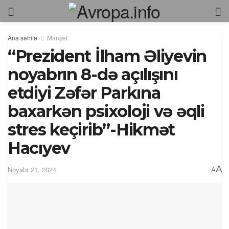
Ana səhifə
Manşet
“Prezident İlham Əliyevin
noyabrın 8-də açılışını
etdiyi Zəfər Parkına
baxarkən psixoloji və əqli
stres keçirib”-Hikmət
Hacıyev
A
Noyabr 21, 2024
A