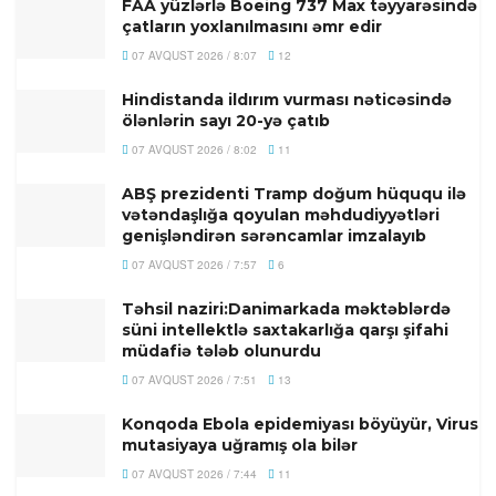
FAA yüzlərlə Boeing 737 Max təyyarəsində
çatların yoxlanılmasını əmr edir
07 AVQUST 2026 / 8:07
12
Hindistanda ildırım vurması nəticəsində
ölənlərin sayı 20-yə çatıb
07 AVQUST 2026 / 8:02
11
ABŞ prezidenti Tramp doğum hüququ ilə
vətəndaşlığa qoyulan məhdudiyyətləri
genişləndirən sərəncamlar imzalayıb
07 AVQUST 2026 / 7:57
6
Təhsil naziri:Danimarkada məktəblərdə
süni intellektlə saxtakarlığa qarşı şifahi
müdafiə tələb olunurdu
07 AVQUST 2026 / 7:51
13
Konqoda Ebola epidemiyası böyüyür, Virus
mutasiyaya uğramış ola bilər
07 AVQUST 2026 / 7:44
11