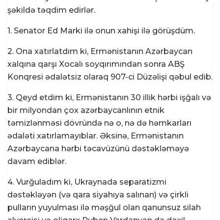
şəkildə təqdim edirlər.
1. Senator Ed Marki ilə onun xahişi ilə görüşdüm.
2. Ona xatırlatdım ki, Ermənistanın Azərbaycan
xalqına qarşı Xocalı soyqırımından sonra ABŞ
Konqresi ədalətsiz olaraq 907-ci Düzəlişi qəbul edib.
3. Qeyd etdim ki, Ermənistanın 30 illik hərbi işğalı və
bir milyondan çox azərbaycanlının etnik
təmizlənməsi dövründə nə o, nə də həmkarları
ədaləti xatırlamayıblar. Əksinə, Ermənistanın
Azərbaycana hərbi təcavüzünü dəstəkləməyə
davam ediblər.
4. Vurğuladım ki, Ukraynada separatizmi
dəstəkləyən (və qara siyahıya salınan) və çirkli
pulların yuyulması ilə məşğul olan qanunsuz silah