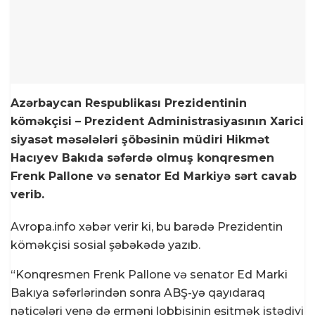
Azərbaycan Respublikası Prezidentinin
köməkçisi – Prezident Administrasiyasının Xarici
siyasət məsələləri şöbəsinin müdiri Hikmət
Hacıyev Bakıda səfərdə olmuş konqresmen
Frenk Pallone və senator Ed Markiyə sərt cavab
verib.
Avropa.info xəbər verir ki, bu barədə Prezidentin
köməkçisi sosial şəbəkədə yazıb.
“Konqresmen Frenk Pallone və senator Ed Marki
Bakıya səfərlərindən sonra ABŞ-yə qayıdaraq
nəticələri yenə də erməni lobbisinin eşitmək istədiyi