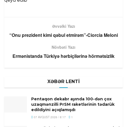
qeyd edib
Əvvəlki Yazı
“Onu prezident kimi qəbul etmirəm”-Ciorcia Meloni
Növbəti Yazı
Ermənistanda Türkiyə hərbiçilərinə hörmətsizlik
XƏBƏR LENTİ
Pentaqon dekabr ayında 100-dən çox
uzaqmənzilli PrSM raketlərinin tədarük
edildiyini açıqlamışdı
07 AVQUST 2026 / 8:17
1