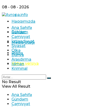
08 - 08 - 2026
Haqqımızda
Ana Səhifə
Reklam
Gündəm
Cəmiyyət
İqtisadiyyat
Media otağı
Siyasət
Ölkə
Əlaqə
Dünya
Araşdırma
Köhnə versiya
İdman
Kriminal
No Result
View All Result
Ana Səhifə
Gündəm
Cəmiyyət