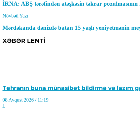
İRNA: ABŞ tərəfindən atəşkəsin təkrar pozulmasının n
Növbəti Yazı
Mərdəkanda dənizdə batan 15 yaşlı yeniyetmənin meyi
XƏBƏR LENTİ
Tehranın buna münasibət bildirmə və lazım gəl
08 Avqust 2026 / 11:19
1