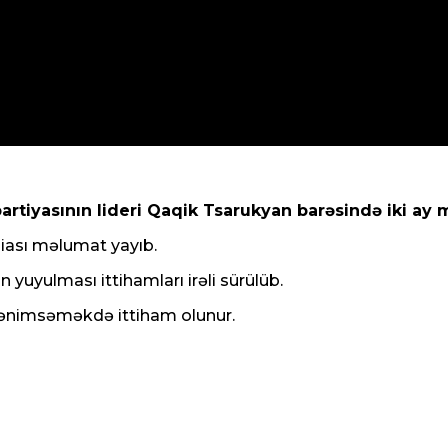
tiyasının lideri Qaqik Tsarukyan barəsində iki ay 
iası məlumat yayıb.
 yuyulması ittihamları irəli sürülüb.
mənimsəməkdə ittiham olunur.