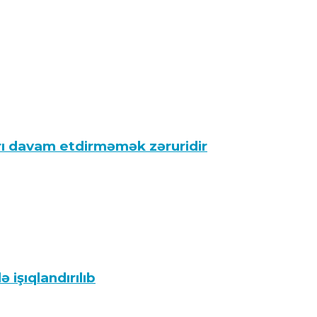
rı davam etdirməmək zəruridir
 işıqlandırılıb