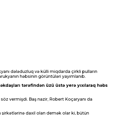
anı dələduzluq və külli miqdarda çirkli pulların
rukyanın həbsinin görüntüləri yayımlanıb.
daşları tərəfindən üzü üstə yerə yıxılaraq həbs
öz vermişdi. Baş nazir, Robert Koçaryanı da
irkətlərinə daxil olan demək olar ki, bütün