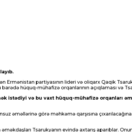
layıb.
n Ermənistan partiyasının lideri və oliqarx Qaqik Tsaruky
Bu barədə hüquq-mühafizə orqanlarının açıqlaması və Tsa
 istədiyi və bu vaxt hüquq-mühafizə orqanları əmək
uz əməllərinə görə məhkəmə qarşısına çıxarılacağına s
əməkdaşları Tsarukyanın evində axtarış aparıblar. Onun ş