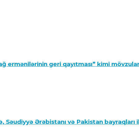
 ermənilərinin geri qayıtması” kimi mövzula
, Səudiyyə Ərəbistanı və Pakistan bayraqları ilə