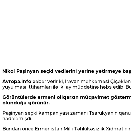
Nikol Paşinyan seçki vədlərini yerinə yetirməyə baş
Avropa.info
xəbər verir ki, İrəvan məhkəməsi Çiçəklənə
yuyulması ittihamları ilə iki ay müddətinə həbs edib. 
Görüntülərdə erməni oliqarxın müqavimət göstərmək
olunduğu görünür.
Paşinyan seçki kampaniyası zamanı Tsarukyanın qanuns
hədələmişdi.
Bundan öncə Ermənistan Milli Təhlükəsizlik Xidmətinin 