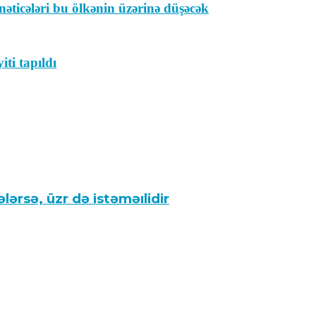
əticələri bu ölkənin üzərinə düşəcək
ti tapıldı
ərsə, üzr də istəməılidir