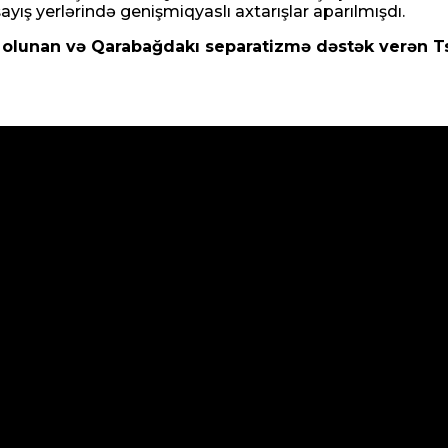
ayış yerlərində genişmiqyaslı axtarışlar aparılmışdı.
olunan və Qarabağdakı separatizmə dəstək verən Tsa