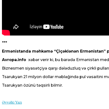
***
Ermənistanda məhkəmə “Çiçəklənən Ermənistan” par
Avropa.info
xəbər verir ki, bu barədə Ermənistan med
Biznesmen siyasətçiyə qarşı dələduzluq və çirkli pulların
Tsarukyan 21 milyon dollar məbləğində pul vəsaitini 
Tsarukyan özünü təqsirli bilmir.
Əvvəlki Yazı