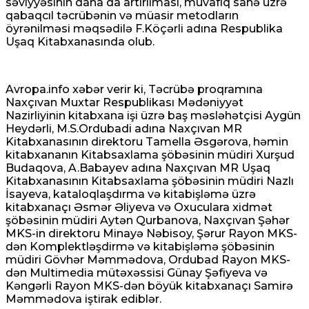
səviyyəsinin daha da artırılması, müvafiq sahə üzrə
qabaqcıl təcrübənin və müasir metodların
öyrənilməsi məqsədilə F.Köçərli adına Respublika
Uşaq Kitabxanasında olub.
Avropa.info xəbər verir ki, Təcrübə proqramına
Naxçıvan Muxtar Respublikası Mədəniyyət
Nazirliyinin kitabxana işi üzrə baş məsləhətçisi Aygün
Heydərli, M.S.Ordubadi adına Naxçıvan MR
Kitabxanasının direktoru Tamella Əsgərova, həmin
kitabxananın Kitabsaxlama şöbəsinin müdiri Xurşud
Budaqova, A.Babayev adına Naxçıvan MR Uşaq
Kitabxanasının Kitabsaxlama şöbəsinin müdiri Nazlı
İsayeva, kataloqlaşdırma və kitabişləmə üzrə
kitabxanaçı Əsmər Əliyeva və Oxuculara xidmət
şöbəsinin müdiri Aytən Qurbanova, Naxçıvan Şəhər
MKS-in direktoru Minayə Nəbisoy, Şərur Rayon MKS-
dən Komplektləşdirmə və kitabişləmə şöbəsinin
müdiri Gövhər Məmmədova, Ordubad Rayon MKS-
dən Multimedia mütəxəssisi Günay Şəfiyeva və
Kəngərli Rayon MKS-dən böyük kitabxanaçı Samirə
Məmmədova iştirak ediblər.