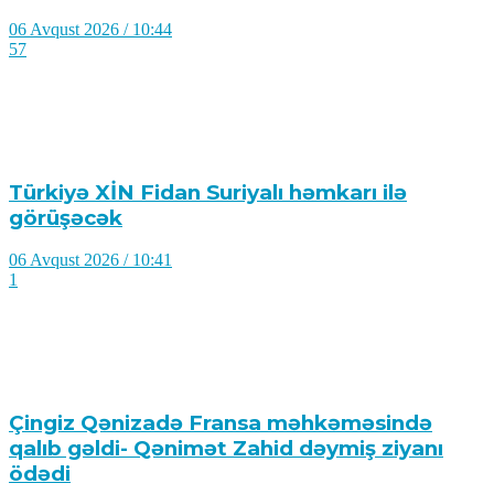
06 Avqust 2026 / 10:44
57
Türkiyə XİN Fidan Suriyalı həmkarı ilə
görüşəcək
06 Avqust 2026 / 10:41
1
Çingiz Qənizadə Fransa məhkəməsində
qalıb gəldi- Qənimət Zahid dəymiş ziyanı
ödədi