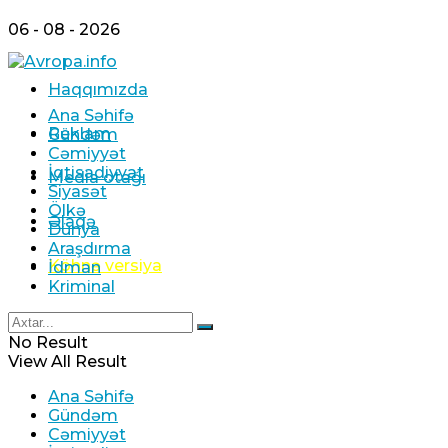
06 - 08 - 2026
Haqqımızda
Ana Səhifə
Reklam
Gündəm
Cəmiyyət
İqtisadiyyat
Media otağı
Siyasət
Ölkə
Əlaqə
Dünya
Araşdırma
Köhnə versiya
İdman
Kriminal
No Result
View All Result
Ana Səhifə
Gündəm
Cəmiyyət