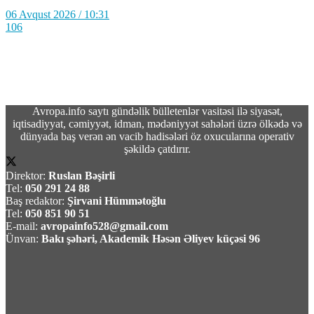
06 Avqust 2026 / 10:31
106
Avropa.info saytı gündəlik bülletenlər vasitəsi ilə siyasət,
MKİ-nin Kubada əməliyyatları
iqtisadiyyat, cəmiyyət, idman, mədəniyyət sahələri üzrə ölkədə və
genişləndirmək üçün “işçi qrupu” yaratdığı
dünyada baş verən ən vacib hadisələri öz oxucularına operativ
iddia edilib
şəkildə çatdırır.
Direktor:
Ruslan Bəşirli
06 Avqust 2026 / 10:22
Tel:
050 291 24 88
1
Baş redaktor:
Şirvani Hümmətoğlu
Tel:
050 851 90 51
E-mail:
avropainfo528@gmail.com
Ünvan:
Bakı şəhəri, Akademik Həsən Əliyev küçəsi 96
Ceyhun Bayramov Ukraynada səfərdə
06 Avqust 2026 / 10:08