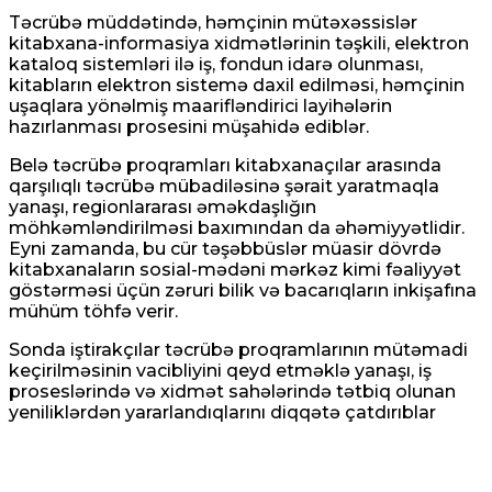
Təcrübə müddətində, həmçinin mütəxəssislər
kitabxana-informasiya xidmətlərinin təşkili, elektron
kataloq sistemləri ilə iş, fondun idarə olunması,
kitabların elektron sistemə daxil edilməsi, həmçinin
uşaqlara yönəlmiş maarifləndirici layihələrin
hazırlanması prosesini müşahidə ediblər.
Belə təcrübə proqramları kitabxanaçılar arasında
qarşılıqlı təcrübə mübadiləsinə şərait yaratmaqla
yanaşı, regionlararası əməkdaşlığın
möhkəmləndirilməsi baxımından da əhəmiyyətlidir.
Eyni zamanda, bu cür təşəbbüslər müasir dövrdə
kitabxanaların sosial-mədəni mərkəz kimi fəaliyyət
göstərməsi üçün zəruri bilik və bacarıqların inkişafına
mühüm töhfə verir.
Sonda iştirakçılar təcrübə proqramlarının mütəmadi
keçirilməsinin vacibliyini qeyd etməklə yanaşı, iş
proseslərində və xidmət sahələrində tətbiq olunan
yeniliklərdən yararlandıqlarını diqqətə çatdırıblar