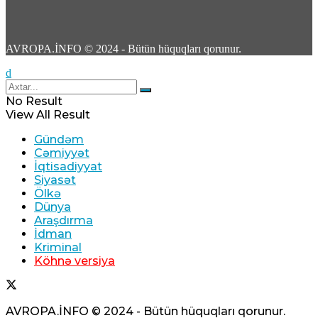
9
AVROPA.İNFO © 2024 - Bütün hüquqları qorunur.
Manqal yanğını çadırları, talvarları və iki
No Result
motosikleti külə çevirib
View All Result
Gündəm
06 Avqust 2026 / 9:59
Cəmiyyət
11
İqtisadiyyat
Siyasət
Ölkə
Dünya
Araşdırma
İdman
Tramp ABŞ-da silah-sursat çatışmazlığı ilə
Kriminal
Köhnə versiya
bağlı nəşrləri həbs cəzası ilə hədələyib
06 Avqust 2026 / 9:48
5
AVROPA.İNFO © 2024 - Bütün hüquqları qorunur.