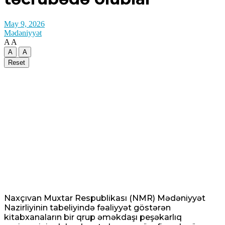
May 9, 2026
Mədəniyyət
A
A
A
A
Reset
Naxçıvan Muxtar Respublikası (NMR) Mədəniyyət
Nazirliyinin tabeliyində fəaliyyət göstərən
kitabxanaların bir qrup əməkdaşı peşəkarlıq