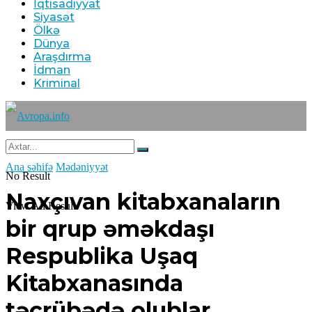
İqtisadiyyat
Siyasət
Ölkə
Dünya
Araşdırma
İdman
Kriminal
Ana səhifə
Mədəniyyət
No Result
Naxçıvan kitabxanaların
View All Result
bir qrup əməkdaşı
Respublika Uşaq
Kitabxanasında
təcrübədə olublar