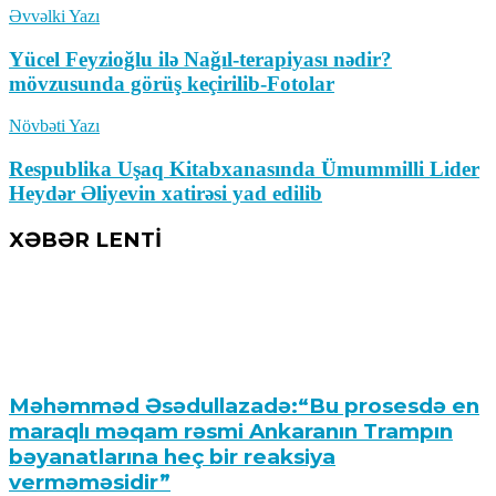
Əvvəlki Yazı
Yücel Feyzioğlu ilə Nağıl-terapiyası nədir?
mövzusunda görüş keçirilib-Fotolar
Növbəti Yazı
Respublika Uşaq Kitabxanasında Ümummilli Lider
Heydər Əliyevin xatirəsi yad edilib
XƏBƏR LENTİ
Məhəmməd Əsədullazadə:“Bu prosesdə en
maraqlı məqam rəsmi Ankaranın Trampın
bəyanatlarına heç bir reaksiya
verməməsidir”