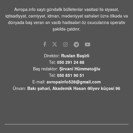
Beyləqanda 18 yaşlı gənc kanalda
Avropa.info saytı gündəlik bülletenlər vasitəsi ilə siyasət,
bataraq ölüb
iqtisadiyyat, cəmiyyət, idman, mədəniyyət sahələri üzrə ölkədə və
dünyada baş verən ən vacib hadisələri öz oxucularına operativ
07 AVQUST 2026 / 10:04
14
şəkildə çatdırır.
Rusiya səmasında gecə ərzində 203
pilotsuz təyyarə vurulub
07 AVQUST 2026 / 9:54
21
Direktor:
Ruslan Bəşirli
Məhəmməd Əsədullazadə:
Tel:
050 291 24 88
“Azərbaycan-Ermənistan mövzusu
Baş redaktor:
Şirvani Hümmətoğlu
ATƏT üçün artıq qapalı səhifədir”
Tel:
050 851 90 51
07 AVQUST 2026 / 9:26
53
E-mail:
avropainfo528@gmail.com
Ünvan:
Bakı şəhəri, Akademik Həsən Əliyev küçəsi 96
Yekaterinburqdakı Wildberries
obyekti PUA hücumundan sonra
yanıb, yanğın söndürülür
07 AVQUST 2026 / 9:21
6
İsrailin diaspor naziri Çikli: Makron bizi
kürəyimizdən bıçaqladı