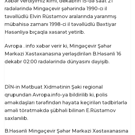
Xəbər verdiyimiz kimi, dekabrın 15-də saat 21
radələrində Mingəçevir şəhərində 1990-cı il
təvəllüdlü Elvin Rüstəmov aralarında yaranmış
mübahisə zamanı 1998-ci il təvəllüdlü Bəxtiyar
Həsənliyə bıçaqla xəsarət yetirib.
Avropa . info xəbər verir ki, Mingəçevir Şəhər
Mərkəzi Xəstəxanasına yerləşdirilən B.Həsənli 16
dekabr 02:00 radələrində dünyasını dəyişib.
DİN-in Mətbuat Xidmətinin Şəki regional
qrupundan Avropa.info-ya bildirilib ki, polis
əməkdaşları tərəfindən həyata keçirilən tədbirlərlə
əməli törətməkdə şübhəli bilinən E.Rüstəmov
saxlanılıb.
B.Həsənli Mingəçevir Şəhər Mərkəzi Xəstəxanasına