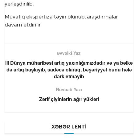
yerləşdirilib.
Müvafiq ekspertiza təyin olunub, araşdırmalar
davam etdirilir
Əvvəlki Yazı
III Dünya müharibəsi artıq yaxınlığımızdadır və ya bəlkə
də artıq başlayıb, sadəcə olaraq, bəşəriyyət bunu hələ
dərk etməyib
Növbəti Yazı
Zərif çiyinlərin ağır yükləri
XƏBƏR LENTİ