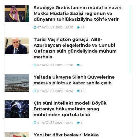
Səudiyyə Ərəbistanının müdafiə naziri:
Məkkə Müdafiə Sazişi regionun və
dünyanın təhlükəsizliyinə töhfə verir
07 AVQUST 2026 / 23:00
12
Tarixi Vaşinqton görüşü: ABŞ-
Azərbaycan əlaqələrində və Cənubi
Qafqazın sülh gündəliyində mühüm
mərhələ
07 AVQUST 2026 / 21:34
3
Yaltada Ukrayna Silahlı Qüvvələrinə
məxsus pilotsuz kater sahilə çıxıb
07 AVQUST 2026 / 16:52
10
Çin süni intellekt modeli Böyük
Britaniya hökumətinin sınaq
mühitindən qurtula bildi
07 AVQUST 2026 / 16:41
1
Yeni bir dövr başlayır: Məkkə