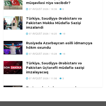
müqaviləsi niyə vacibdir?
07 AVQUST 2026 / 16:36
6
Türkiyə, Səudiyyə Ərəbistanı və
Pakistan Məkkə Müdafiə Sazişi
imzalandi
07 AVQUST 2026 / 16:20
19
Rusiyada Azərbaycan əsilli idmançıya
hökm oxundu
07 AVQUST 2026 / 15:28
16
Türkiyə, Səudiyyə Ərəbistanı və
Pakistan üçtərəfli müdafiə sazişi
imzalayacaq
07 AVQUST 2026 / 11:06
3
Tərtər şəhərində ər və arvadın yanaraq
öldüyü hadisənin qəsdən törədilməsi
bəlli olub-Həbs olunan var
07 AVQUST 2026 / 10:18
8