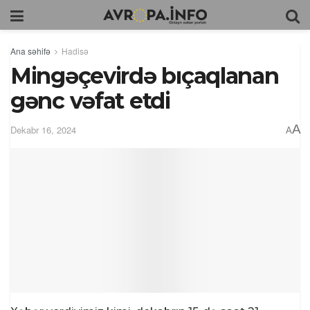
Ana səhifə
Hadisə
Mingəçevirdə bıçaqlanan
gənc vəfat etdi
A
Dekabr 16, 2024
A