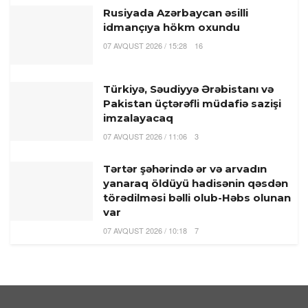
Rusiyada Azərbaycan əsilli
idmançıya hökm oxundu
07 AVQUST 2026 / 15:28
16
Türkiyə, Səudiyyə Ərəbistanı və
Pakistan üçtərəfli müdafiə sazişi
imzalayacaq
07 AVQUST 2026 / 11:06
3
Tərtər şəhərində ər və arvadın
yanaraq öldüyü hadisənin qəsdən
törədilməsi bəlli olub-Həbs olunan
var
07 AVQUST 2026 / 10:18
7
Beyləqanda 18 yaşlı gənc kanalda
bataraq ölüb
07 AVQUST 2026 / 10:04
14