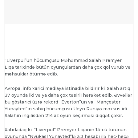
“Liverpul”un hücumçusu Məhəmməd Salah Premyer
Liqa tarixində bütün oyunçulardan daha çox qol vurub və
məhsuldar ötürmə edib.
Avropa .info xarici mediaya istinadla bildirir ki, Salah artıq
37 oyunda iki və ya daha çox təsirli hərəkət edib. Əvvəllər
bu göstərici üzrə rekord “Everton”un və “Mançester
Yunayted”in sabiq hücumçusu Ueyn Runiyə məxsus idi.
Salahın ingilisdən 214 az oyun keçirməsi diqqət çəkir.
Xatırladaq ki, “Liverpul” Premyer Liqanın 14-cü turunun
oyununda “Nyukasl Yunayted”lə 3:3 hesabı ilə heç-heçə