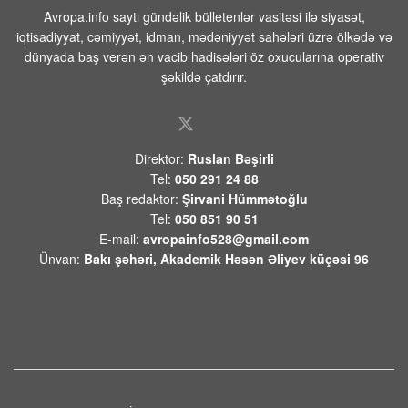
Avropa.info saytı gündəlik bülletenlər vasitəsi ilə siyasət,
iqtisadiyyat, cəmiyyət, idman, mədəniyyət sahələri üzrə ölkədə və
Rusiya səmasında gecə ərzində
dünyada baş verən ən vacib hadisələri öz oxucularına operativ
203 pilotsuz təyyarə vurulub
şəkildə çatdırır.
07 AVQUST 2026 / 9:54
21
Məhəmməd
Direktor:
Ruslan Bəşirli
Əsədullazadə:“Azərbaycan-
Tel:
050 291 24 88
Ermənistan Mövzusu ATƏT Üçün
Baş redaktor:
Şirvani Hümmətoğlu
Artıq Qapalı Səhifədir”
Tel:
050 851 90 51
07 AVQUST 2026 / 9:26
53
E-mail:
avropainfo528@gmail.com
Ünvan:
Bakı şəhəri, Akademik Həsən Əliyev küçəsi 96
Yekaterinburqdakı Wildberries
obyekti PUA hücumundan sonra
yanıb, yanğın söndürülür
07 AVQUST 2026 / 9:21
6
İsrailin diaspor naziri Çikli: Makron
bizi kürəyimizdən bıçaqladı