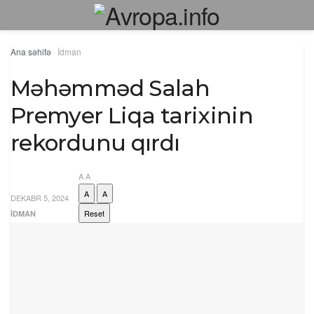
Ana səhifə
İdman
Məhəmməd Salah
Premyer Liqa tarixinin
rekordunu qırdı
A
A
A
A
DEKABR 5, 2024
Reset
İDMAN