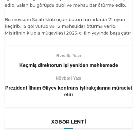
edib. Salah bu görüşdə dubl və məhsuldar ötürmə edib.
Bu mövsüm Salah klub üçün bütün turnirlərdə 21 oyun
keçirib, 15 qol vurub və 12 məhsuldar ötürmə verib.
Misirlinin klubla müqaviləsi 2025-ci ilin yayında başa çatır
Əvvəlki Yazı
Keçmiş direktorun işi yenidən məhkəmədə
Növbəti Yazı
Prezident İlham Əliyev konfrans iştirakçılarına müraciət
etdi
XƏBƏR LENTİ