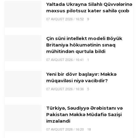
Yaltada Ukrayna Silahlı Qüvvələrinə
məxsus pilotsuz kater sahilə çıxıb
07 AVQUST 2026 / 16:52
9
Çin süni intellekt modeli Böyük
Britaniya hökumətinin sınaq
mühitindən qurtula bildi
07 AVQUST 2026 / 16:41
1
Yeni bir dövr başlayır: Məkkə
müqaviləsi niyə vacibdir?
07 AVQUST 2026 / 16:36
5
Türkiyə, Səudiyyə Ərəbistanı və
Pakistan Məkkə Müdafiə Sazişi
imzalandi
07 AVQUST 2026 / 16:20
18