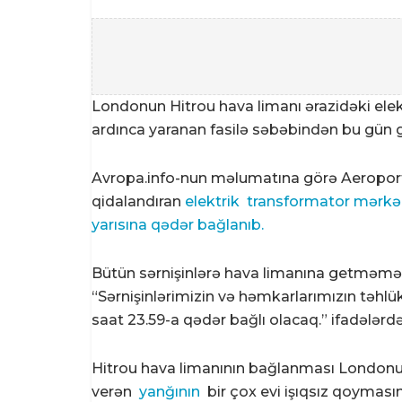
Londonun Hitrou hava limanı ərazidəki ele
ardınca yaranan fasilə səbəbindən bu gün g
Avropa.info-nun məlumatına görə Aeroportda
qidalandıran
elektrik
transformator mərkə
yarısına qədər bağlanıb.
Bütün sərnişinlərə hava limanına getməmələ
“Sərnişinlərimizin və həmkarlarımızın təhl
saat 23.59-a qədər bağlı olacaq.” ifadələrdə
Hitrou hava limanının bağlanması Londonu
verən
yanğının
bir çox evi işıqsız qoyması