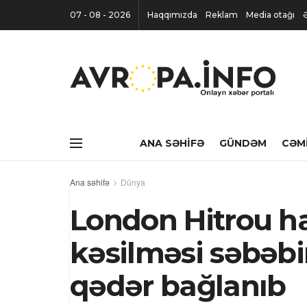
07 - 08 - 2026
Haqqımızda
Reklam
Media otağı
ANA SƏHIFƏ
GÜNDƏM
CƏM
Ana səhifə
Dünya
London Hitrou ha
kəsilməsi səbəbi
qədər bağlanıb