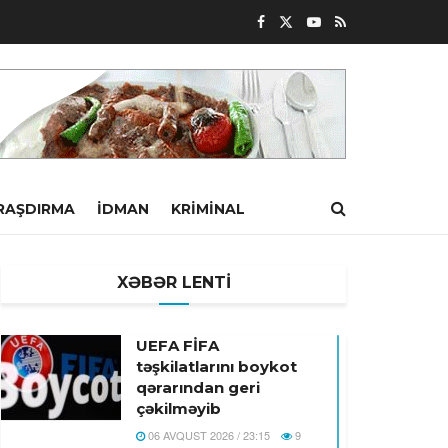
RAŞDIRMA
İDMAN
KRIMINAL
XƏBƏR LENTİ
UEFA FİFA
təşkilatlarını boykot
qərarından geri
çəkilməyib
06 AVQUST 2026 / 23:15
9