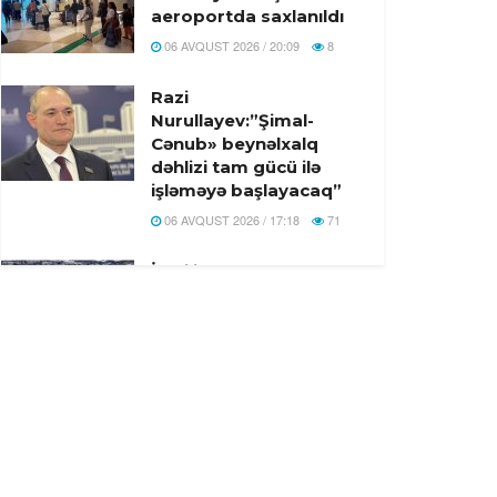
aeroportda saxlanıldı
06 AVQUST 2026 / 20:09
8
Razi
Nurullayev:”Şimal-
Cənub» beynəlxalq
dəhlizi tam gücü ilə
işləməyə başlayacaq”
06 AVQUST 2026 / 17:18
71
İsrailin Qəzzaya
hücumlarına Türkiyə
və 7 ölkədən birgə
reaksiya
06 AVQUST 2026 / 17:01
5
Bakı-Qazax yolunda
ağır yol-nəqliyyat
hadisəsi baş verib -
Yaralilar var -Video