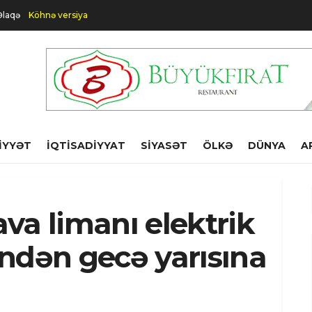
Əlaqə
Köhnə versiya
IYYƏT
İQTISADIYYAT
SIYASƏT
ÖLKƏ
DÜNYA
A
va limanı elektrik
ndən gecə yarısına