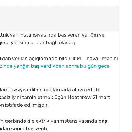
ktrik yarımstansiyasında baş verən yanğın və
ecə yarısına qədər bağlı olacaq.
n verilən açıqlamada bildirilir ki ,
hava limanını
zində yanğın baş verdikdən sonra bu gün gecə
ri tövsiyə edilən açıqlamada əlavə edilib:
ükəsizliyini təmin etmək üçün Heathrow 21 mart
n istifadə edilmişdir.
n qərbindəki elektrik yarımstansiyasında baş
ndan sonra baş verib.