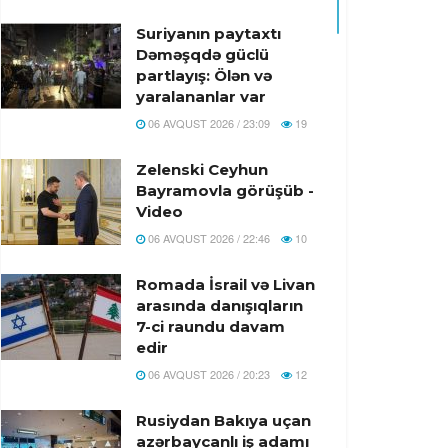
Suriyanın paytaxtı
Dəməşqdə güclü
partlayış: Ölən və
yaralananlar var
06 AVQUST 2026 / 23:09
19
Zelenski Ceyhun
Bayramovla görüşüb -
Video
06 AVQUST 2026 / 22:46
10
Romada İsrail və Livan
arasında danışıqların
7-ci raundu davam
edir
06 AVQUST 2026 / 20:23
12
Rusiydan Bakıya uçan
azərbaycanlı iş adamı