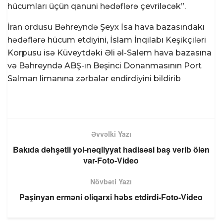
hücumları üçün qanuni hədəflərə çevriləcək”.
İran ordusu Bəhreyndə Şeyx İsa hava bazasındakı
hədəflərə hücum etdiyini, İslam İnqilabı Keşikçiləri
Korpusu isə Küveytdəki Əli əl-Salem hava bazasına
və Bəhreyndə ABŞ-ın Beşinci Donanmasının Port
Salman limanına zərbələr endirdiyini bildirib
Əvvəlki Yazı
Bakıda dəhşətli yol-nəqliyyat hadisəsi baş verib ölən
var-Foto-Video
Növbəti Yazı
Paşinyan erməni oliqarxi həbs etdirdi-Foto-Video