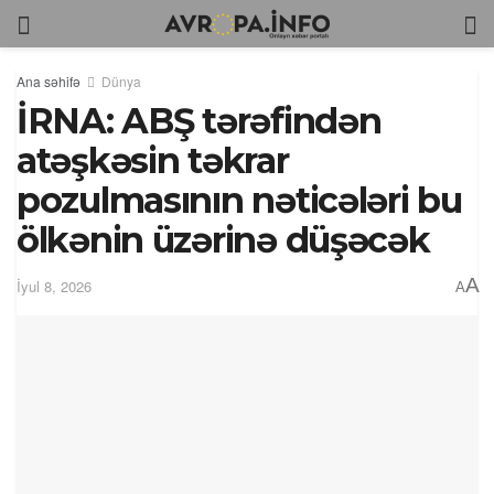
Ana səhifə
Dünya
İRNA: ABŞ tərəfindən
atəşkəsin təkrar
pozulmasının nəticələri bu
ölkənin üzərinə düşəcək
A
İyul 8, 2026
A