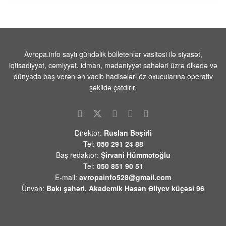
09 AVQUST 2026 / 8:02
14
Türkiyənin məşhur müğənnisi vəfat edib
09 AVQUST 2026 / 7:49
11
Avropa.info saytı gündəlik bülletenlər vasitəsi ilə siyasət,
iqtisadiyyat, cəmiyyət, idman, mədəniyyət sahələri üzrə ölkədə və
Prezident İlham Əliyevlə Donald Tramp
dünyada baş verən ən vacib hadisələri öz oxucularına operativ
arasında telefon danışığı olub
şəkildə çatdırır.
08 AVQUST 2026 / 20:16
7
Paşinyanın Bakıya zəngi və Mehrini “azad
etmək” planı
Direktor:
Ruslan Bəşirli
08 AVQUST 2026 / 20:10
11
Tel:
050 291 24 88
Baş redaktor:
Şirvani Hümmətoğlu
Devid Felsen:”ABŞ-Azərbaycan
Tel:
050 851 90 51
münasibətlərində də yeni mərhələnin
E-mail:
avropainfo528@gmail.com
başlanğıcını qoyduğu qənaətindədir”
Ünvan:
Bakı şəhəri, Akademik Həsən Əliyev küçəsi 96
08 AVQUST 2026 / 18:06
11
İrandan Füzuliyə PUA ilə göndərilən
narkotiki satmaq istəyərkən saxlanildilar -