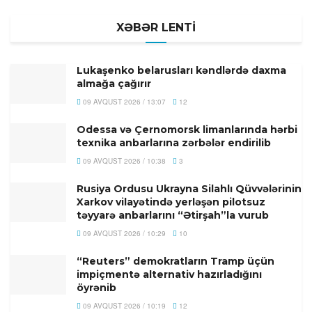
XƏBƏR LENTİ
Lukaşenko belarusları kəndlərdə daxma
almağa çağırır
09 AVQUST 2026 / 13:07
12
Odessa və Çernomorsk limanlarında hərbi
texnika anbarlarına zərbələr endirilib
09 AVQUST 2026 / 10:38
3
Rusiya Ordusu Ukrayna Silahlı Qüvvələrinin
Xarkov vilayətində yerləşən pilotsuz
təyyarə anbarlarını “Ətirşah”la vurub
09 AVQUST 2026 / 10:29
10
“Reuters” demokratların Tramp üçün
impiçmentə alternativ hazırladığını
öyrənib
09 AVQUST 2026 / 10:19
12