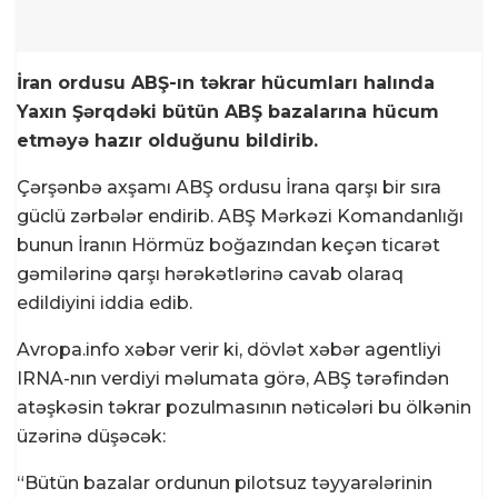
İran ordusu ABŞ-ın təkrar hücumları halında
Yaxın Şərqdəki bütün ABŞ bazalarına hücum
etməyə hazır olduğunu bildirib.
Çərşənbə axşamı ABŞ ordusu İrana qarşı bir sıra
güclü zərbələr endirib. ABŞ Mərkəzi Komandanlığı
bunun İranın Hörmüz boğazından keçən ticarət
gəmilərinə qarşı hərəkətlərinə cavab olaraq
edildiyini iddia edib.
Avropa.info xəbər verir ki, dövlət xəbər agentliyi
IRNA-nın verdiyi məlumata görə, ABŞ tərəfindən
atəşkəsin təkrar pozulmasının nəticələri bu ölkənin
üzərinə düşəcək:
“Bütün bazalar ordunun pilotsuz təyyarələrinin