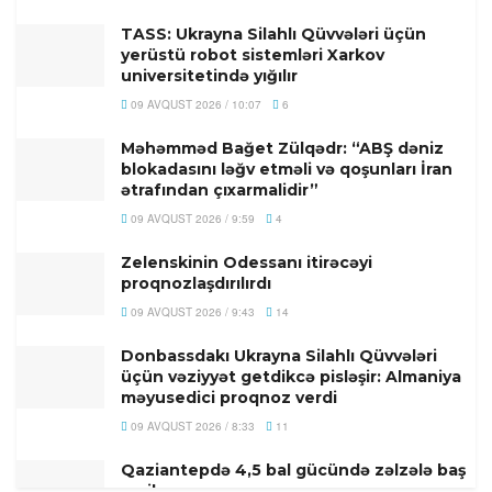
TASS: Ukrayna Silahlı Qüvvələri üçün
yerüstü robot sistemləri Xarkov
universitetində yığılır
09 AVQUST 2026 / 10:07
6
Məhəmməd Bağet Zülqədr: “ABŞ dəniz
blokadasını ləğv etməli və qoşunları İran
ətrafından çıxarmalidir”
09 AVQUST 2026 / 9:59
4
Zelenskinin Odessanı itirəcəyi
proqnozlaşdırılırdı
09 AVQUST 2026 / 9:43
14
Donbassdakı Ukrayna Silahlı Qüvvələri
üçün vəziyyət getdikcə pisləşir: Almaniya
məyusedici proqnoz verdi
09 AVQUST 2026 / 8:33
11
Qaziantepdə 4,5 bal gücündə zəlzələ baş
verib