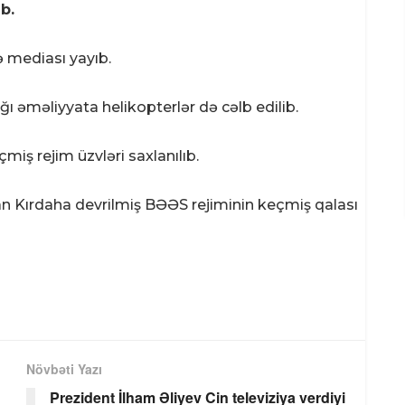
b.
ə mediası yayıb.
ğı əməliyyata helikopterlər də cəlb edilib.
iş rejim üzvləri saxlanılıb.
an Kırdaha devrilmiş BƏƏS rejiminin keçmiş qalası
Növbəti Yazı
Prezident İlham Əliyev Cin televiziya verdiyi