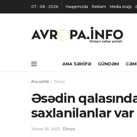
07 - 08 - 2026
Haqqımızda
Reklam
Media otağı
ANA SƏHIFƏ
GÜNDƏM
CƏM
Ana səhifə
Dünya
Əsədin qalasında
saxlanilanlar var
Yanvar 25, 2025
Dünya