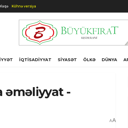
Əlaqə
Köhnə versiya
IYYƏT
İQTISADIYYAT
SIYASƏT
ÖLKƏ
DÜNYA
A
 əməliyyat -
A
A