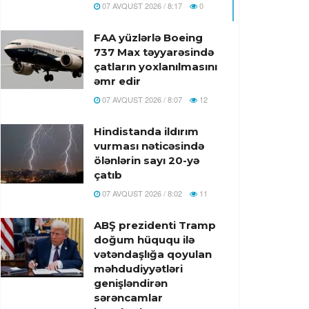
07 AVQUST 2026 / 8:17
0
FAA yüzlərlə Boeing
737 Max təyyarəsində
çatların yoxlanılmasını
əmr edir
07 AVQUST 2026 / 8:07
12
Hindistanda ildırım
vurması nəticəsində
ölənlərin sayı 20-yə
çatıb
07 AVQUST 2026 / 8:02
11
ABŞ prezidenti Tramp
doğum hüququ ilə
vətəndaşlığa qoyulan
məhdudiyyətləri
genişləndirən
sərəncamlar