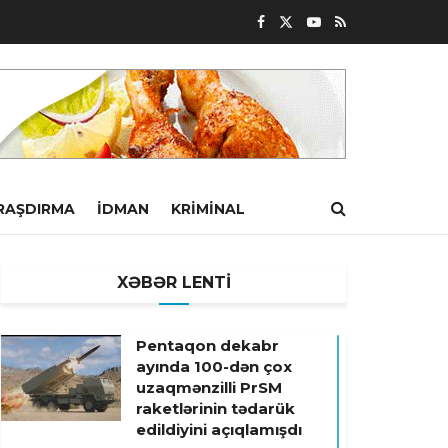
RAŞDIRMA
İDMAN
KRIMINAL
XƏBƏR LENTİ
Pentaqon dekabr
ayında 100-dən çox
uzaqmənzilli PrSM
raketlərinin tədarük
edildiyini açıqlamışdı