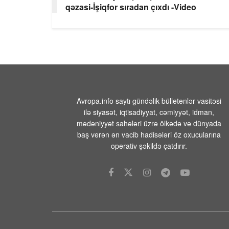
qəzasi-İşiqfor sıradan çıxdı -Video
Avropa.info saytı gündəlik bülletenlər vasitəsi
ilə siyasət, iqtisadiyyat, cəmiyyət, idman,
mədəniyyət sahələri üzrə ölkədə və dünyada
baş verən ən vacib hadisələri öz oxucularına
operativ şəkildə çatdırır.