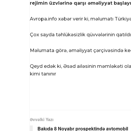
rejimin üzvlərinə qarşı əməliyyat başlayı
Avropa.info
xəbər verir ki, məlumatı Türkiy
Çox sayda təhlükəsizlik qüvvələrinin qatıldı
Məlumata görə, əməliyyat çərçivəsində keçm
Qeyd edək ki, Əsəd ailəsinin məmləkəti ol
kimi tanınır
Əvvəlki Yazı
Bakıda 8 Noyabr prospektində avtomobil