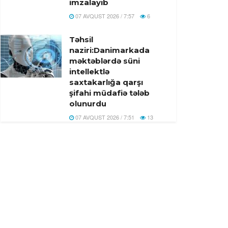
imzalayıb
07 AVQUST 2026 / 7:57
6
Təhsil
naziri:Danimarkada
məktəblərdə süni
intellektlə
saxtakarlığa qarşı
şifahi müdafiə tələb
olunurdu
07 AVQUST 2026 / 7:51
13
Konqoda Ebola
epidemiyası böyüyür,
Virus mutasiyaya
uğramış ola bilər
07 AVQUST 2026 / 7:44
11
Tramp: “İranla
razılaşma tezliklə əldə