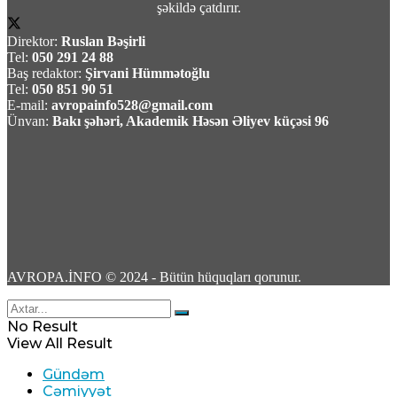
şəkildə çatdırır.
Direktor:
Ruslan Bəşirli
Tel:
050 291 24 88
Baş redaktor:
Şirvani Hümmətoğlu
Tel:
050 851 90 51
E-mail:
avropainfo528@gmail.com
TASS: Ukrayna Silahlı Qüvvələri üçün yerüstü
Ünvan:
Bakı şəhəri, Akademik Həsən Əliyev küçəsi 96
robot sistemləri Xarkov universitetində
yığılır
09 Avqust 2026 / 10:07
6
AVROPA.İNFO © 2024 - Bütün hüquqları qorunur.
Məhəmməd Bağet Zülqədr: “ABŞ dəniz
No Result
blokadasını ləğv etməli və qoşunları İran
View All Result
ətrafından çıxarmalidir”
Gündəm
Cəmiyyət
09 Avqust 2026 / 9:59