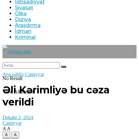
İqtisadiyyat
Siyasət
Ölkə
Dünya
Araşdırma
İdman
Kriminal
Ana səhifə
Cəmiyyət
No Result
Əli Kərimliyə bu cəza
View All Result
verildi
Dekabr 2, 2024
Cəmiyyət
A
A
A
A