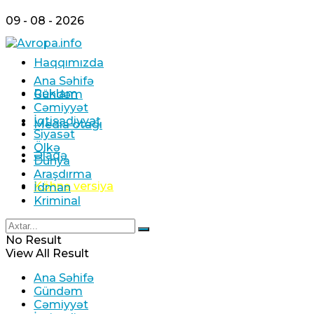
09 - 08 - 2026
Haqqımızda
Ana Səhifə
Reklam
Gündəm
Cəmiyyət
İqtisadiyyat
Media otağı
Siyasət
Ölkə
Əlaqə
Dünya
Araşdırma
Köhnə versiya
İdman
Kriminal
No Result
View All Result
Ana Səhifə
Gündəm
Cəmiyyət