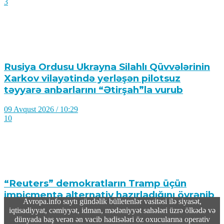
3
Rusiya Ordusu Ukrayna Silahlı Qüvvələrinin
Xarkov vilayətində yerləşən pilotsuz
təyyarə anbarlarını “Ətirşah”la vurub
09 Avqust 2026 / 10:29
10
“Reuters” demokratların Tramp üçün
impiçmentə alternativ hazırladığını öyrənib
Avropa.info saytı gündəlik bülletenlər vasitəsi ilə siyasət,
iqtisadiyyat, cəmiyyət, idman, mədəniyyət sahələri üzrə ölkədə və
09 Avqust 2026 / 10:19
dünyada baş verən ən vacib hadisələri öz oxucularına operativ
12