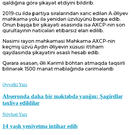
qaldığına görə şikayət etdiyini bildirib.
2019-cu ildə partiya sıralarından xaric edilən A.Əliyev
məhkəmə yolu ilə yenidən üzvlüyünü bərpa edib.
Onun başqa bir şikayəti əsasında isə AXCP-nin son
qurultayının nəticələri etibarsız elan edilib.
Nəsimi rayon məhkəməsi Məhkəmə AXCP-nin
keçmiş üzvü Aydın Əliyevin xüsusi ittiham
qaydasında şikayətini əsaslı hesab edib.
Qərara əsasən, Əli Kərimli böhtan atmaqda təqsirli
bilinərək 1500 manat məbləğində cərimələnib
Əvvəlki Yazı
Abşeronda daha bir məktəbdə yanğın: Şagirdlər
təxliyə edildilər
Növbəti Yazı
14 yaşlı yeniyetmə intihar edib