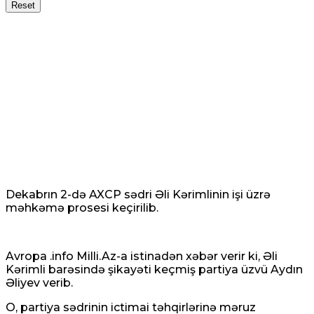
Reset
Dekabrın 2-də AXCP sədri Əli Kərimlinin işi üzrə
məhkəmə prosesi keçirilib.
Avropa .info Milli.Az-a istinadən xəbər verir ki, Əli
Kərimli barəsində şikayəti keçmiş partiya üzvü Aydın
Əliyev verib.
O, partiya sədrinin ictimai təhqirlərinə məruz