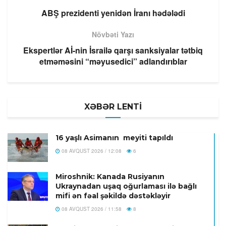
ABŞ prezidenti yenidən İranı hədələdi
Növbəti Yazı
Ekspertlər Aİ-nin İsrailə qarşı sanksiyalar tətbiq
etməməsini “məyusedici” adlandırıblar
XƏBƏR LENTİ
16 yaşlı Asimanın meyiti tapıldı
08 AVQUST 2026 / 12:08
6
Miroshnik: Kanada Rusiyanın
Ukraynadan uşaq oğurlaması ilə bağlı
mifi ən fəal şəkildə dəstəkləyir
08 AVQUST 2026 / 11:58
8