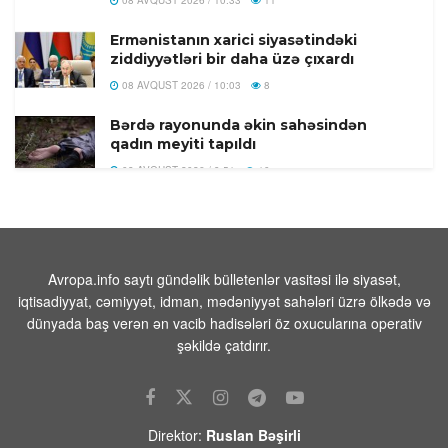
Ermənistanın xarici siyasətindəki
ziddiyyətləri bir daha üzə çıxardı
08 AVQUST 2026 / 10:03
8
Bərdə rayonunda əkin sahəsindən
qadın meyiti tapıldı
08 AVQUST 2026 / 9:51
10
Yəmən ordusu Husilərə qarşı əməliyyat
keçirib
08 AVQUST 2026 / 9:40
7
Avropa.info saytı gündəlik bülletenlər vasitəsi ilə siyasət,
Trampın yeni təyyarəsinın
iqtisadiyyat, cəmiyyət, idman, mədəniyyət sahələri üzrə ölkədə və
çatışmazlıqlarını mediaya sızdıran şəxs
dünyada baş verən ən vacib hadisələri öz oxucularına operativ
tapıldı
şəkildə çatdırır.
08 AVQUST 2026 / 9:23
1
Azərbaycan XIN:”Gürcüstandakı
münaqişənin sülh yolu ilə həllinə tam
Direktor:
Ruslan Bəşirli
dəstəyimizi bir daha təsdiqləyirik”