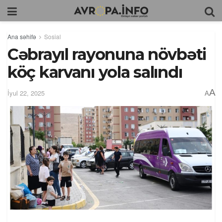
Ana səhifə
Sosial
Cəbrayıl rayonuna növbəti
köç karvanı yola salındı
A
İyul 22, 2025
A