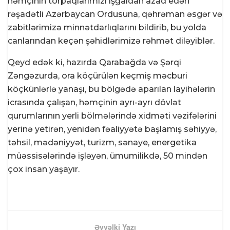
həmçinin torpaqlarımızı işğaldan azad edən
rəşadətli Azərbaycan Ordusuna, qəhrəman əsgər və
zabitlərimizə minnətdarlıqlarını bildirib, bu yolda
canlarından keçən şəhidlərimizə rəhmət diləyiblər.
Qeyd edək ki, hazırda Qarabağda və Şərqi
Zəngəzurda, ora köçürülən keçmiş məcburi
köçkünlərlə yanaşı, bu bölgədə aparılan layihələrin
icrasında çalışan, həmçinin ayrı-ayrı dövlət
qurumlarının yerli bölmələrində xidməti vəzifələrini
yerinə yetirən, yenidən fəaliyyətə başlamış səhiyyə,
təhsil, mədəniyyət, turizm, sənaye, energetika
müəssisələrində işləyən, ümumilikdə, 50 mindən
çox insan yaşayır.
Əvvəlki Yazı