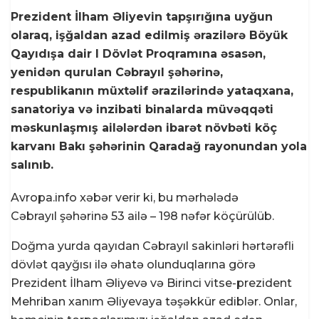
Prezident İlham Əliyevin tapşırığına uyğun
olaraq, işğaldan azad edilmiş ərazilərə Böyük
Qayıdışa dair I Dövlət Proqramına əsasən,
yenidən qurulan Cəbrayıl şəhərinə,
respublikanın müxtəlif ərazilərində yataqxana,
sanatoriya və inzibati binalarda müvəqqəti
məskunlaşmış ailələrdən ibarət növbəti köç
karvanı Bakı şəhərinin Qaradağ rayonundan yola
salınıb.
Avropa.info xəbər verir ki, bu mərhələdə
Cəbrayıl şəhərinə 53 ailə – 198 nəfər köçürülüb.
Doğma yurda qayıdan Cəbrayıl sakinləri hərtərəfli
dövlət qayğısı ilə əhatə olunduqlarına görə
Prezident İlham Əliyevə və Birinci vitse-prezident
Mehriban xanım Əliyevaya təşəkkür ediblər. Onlar,