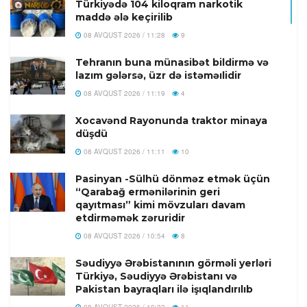
Türkiyədə 104 kiloqram narkotik
maddə ələ keçirilib
08 AVQUST 2026 / 11:28
9
Tehranın buna münasibət bildirmə və
lazım gələrsə, üzr də istəməılidir
08 AVQUST 2026 / 11:19
4
Xocavənd Rayonunda traktor minaya
düşdü
08 AVQUST 2026 / 11:11
10
Pasinyan -Sülhü dönməz etmək üçün
“Qarabağ ermənilərinin geri
qayıtması” kimi mövzuları davam
etdirməmək zəruridir
08 AVQUST 2026 / 10:54
8
Səudiyyə Ərəbistanının görməli yerləri
Türkiyə, Səudiyyə Ərəbistanı və
Pakistan bayraqları ilə işıqlandırılıb
08 AVQUST 2026 / 10:33
11