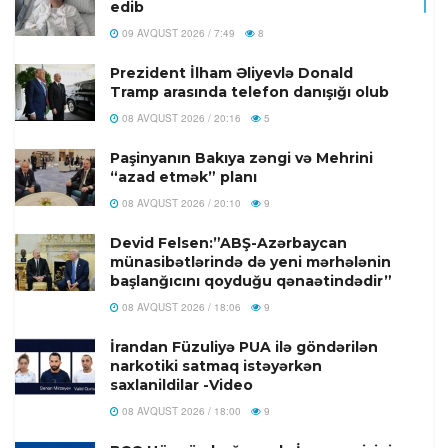
edib
09 AVQUST 2026 / 7:49
8
Prezident İlham Əliyevlə Donald
Tramp arasında telefon danışığı olub
08 AVQUST 2026 / 20:16
5
Paşinyanın Bakıya zəngi və Mehrini
“azad etmək” planı
08 AVQUST 2026 / 20:10
9
Devid Felsen:”ABŞ-Azərbaycan
münasibətlərində də yeni mərhələnin
başlanğıcını qoyduğu qənaətindədir”
08 AVQUST 2026 / 18:06
9
İrandan Füzuliyə PUA ilə göndərilən
narkotiki satmaq istəyərkən
saxlanildilar -Video
08 AVQUST 2026 / 18:00
9