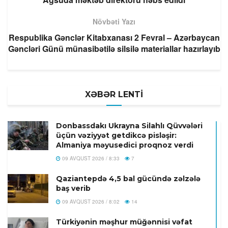
Növbəti Yazı
Respublika Gənclər Kitabxanası 2 Fevral – Azərbaycan
Gəncləri Günü münasibətilə silsilə materiallar hazırlayıb
XƏBƏR LENTİ
Donbassdakı Ukrayna Silahlı Qüvvələri
üçün vəziyyət getdikcə pisləşir:
Almaniya məyusedici proqnoz verdi
09 AVQUST 2026 / 8:33
7
Qaziantepdə 4,5 bal gücündə zəlzələ
baş verib
09 AVQUST 2026 / 8:02
14
Türkiyənin məşhur müğənnisi vəfat