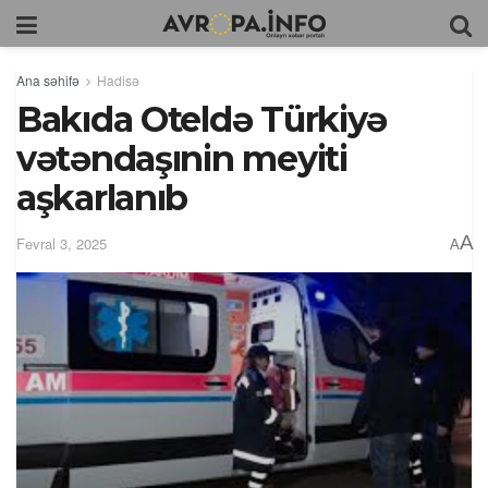
Ana səhifə
Hadisə
Bakıda Oteldə Türkiyə
vətəndaşınin meyiti
aşkarlanıb
A
Fevral 3, 2025
A