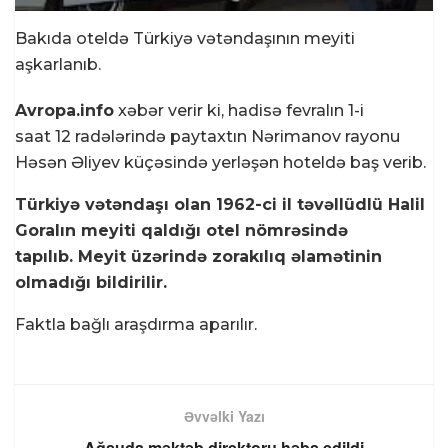
Bakıda oteldə Türkiyə vətəndaşının meyiti
aşkarlanıb.
Avropa.info
xəbər verir ki, hadisə fevralın 1-i
saat 12 radələrində paytaxtın Nərimanov rayonu
Həsən Əliyev küçəsində yerləşən hoteldə baş verib.
Türkiyə vətəndaşı olan 1962-ci il təvəllüdlü Halil
Goralın meyiti qaldığı otel nömrəsində
tapılıb. Meyit üzərində zorakılıq əlamətinin
olmadığı bildirilir.
Faktla bağlı araşdırma aparılır.
Əvvəlki Yazı
Ağsuda məktəb direktoru həbs edildi