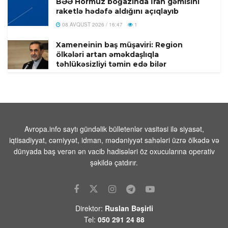
BƏƏ Hörmüz boğazında İran gəmisini
raketlə hədəfə aldığını açıqlayıb
08 AVQUST 2026 / 16:47
1
Xameneinin baş müşaviri: Region
ölkələri artan əməkdaşlıqla
təhlükəsizliyi təmin edə bilər
08 AVQUST 2026 / 16:41
18
İsrail ordusu atəşkəsə baxmayaraq,
Livanın cənubuna hücum edib
08 AVQUST 2026 / 14:31
9
Avropa.info saytı gündəlik bülletenlər vasitəsi ilə siyasət,
iqtisadiyyat, cəmiyyət, idman, mədəniyyət sahələri üzrə ölkədə və
16 yaşlı Asimanın meyiti tapıldı
dünyada baş verən ən vacib hadisələri öz oxucularına operativ
08 AVQUST 2026 / 12:08
7
şəkildə çatdırır.
Miroshnik: Kanada Rusiyanın
Ukraynadan uşaq oğurlaması ilə bağlı
mifi ən fəal şəkildə dəstəkləyir
Direktor:
Ruslan Bəşirli
08 AVQUST 2026 / 11:58
9
Tel:
050 291 24 88