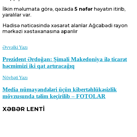
İlkin məlumata görə, qəzada
5 nəfər
həyatın itirib,
yaralılar var.
Hadisə nəticəsində xəsarət alanlar Ağcabədi rayon
mərkəzi xəstəxanasına aparılır
Əvvəlki Yazı
Prezident Ərdoğan: Şimali Makedoniya ilə ticarət
həcmimizi iki qat artıracağıq
Növbəti Yazı
Media nümayəndələri üçün kibertəhlükəsizlik
mövzusunda təlim keçirilib – FOTOLAR
XƏBƏR LENTİ