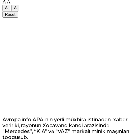
A
A
A
A
Reset
Avropa.info APA-nın yerli müxbirə istinadən xəbər
verir ki, rayonun Xocavənd kəndi ərazisində
“Mercedes”, “KIA” və “VAZ” markalı minik maşınları
toqquşub.