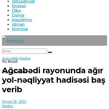
İqtisadiyyat
Siyasət
Ölkə
Dünya
Araşdırma
İdman
Kriminal
Ana səhifə
Hadisə
No Result
Ağcabədi rayonunda ağır
View All Result
yol-nəqliyyat hadisəsi baş
verib
Fevral 28, 2025
Hadisə