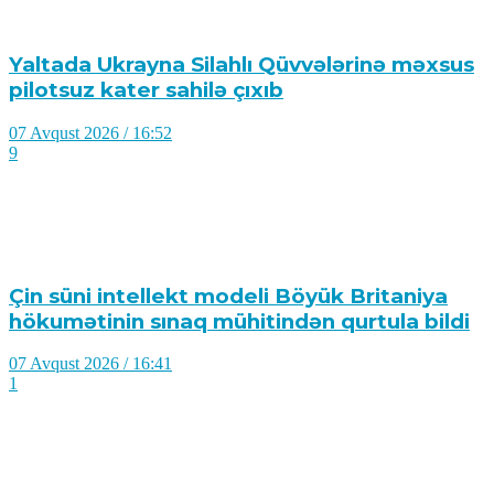
Yaltada Ukrayna Silahlı Qüvvələrinə məxsus
pilotsuz kater sahilə çıxıb
07 Avqust 2026 / 16:52
9
Çin süni intellekt modeli Böyük Britaniya
hökumətinin sınaq mühitindən qurtula bildi
07 Avqust 2026 / 16:41
1