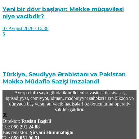
Yeni bir dövr başlayır: Məkkə müqaviləsi
niyə vacibdir?
07 Avqust 2026 / 16:36
5
Türkiyə, Səudiyyə Ərəbistanı və Pakistan
Məkkə Müdafiə Sazişi imzalandi
Avropa.info saytı gündəlik bülletenlər vasitəsi ilə siyasət,
07 Avqust 2026 / 16:20
iqtisadiyyat, cəmiyyət, idman, mədəniyyət sahələri üzrə ölkədə və
18
dünyada baş verən ən vacib hadisələri öz oxucularına operativ
şəkildə çatdırır.
Direktor:
Ruslan Bəşirli
Tel:
050 291 24 88
Baş redaktor:
Şirvani Hümmətoğlu
Tel:
050 851 90 51