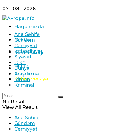
07 - 08 - 2026
Haqqımızda
Ana Səhifə
Reklam
Gündəm
Cəmiyyət
İqtisadiyyat
Media otağı
Siyasət
Ölkə
Əlaqə
Dünya
Araşdırma
Köhnə versiya
İdman
Kriminal
No Result
View All Result
Ana Səhifə
Gündəm
Cəmiyyət