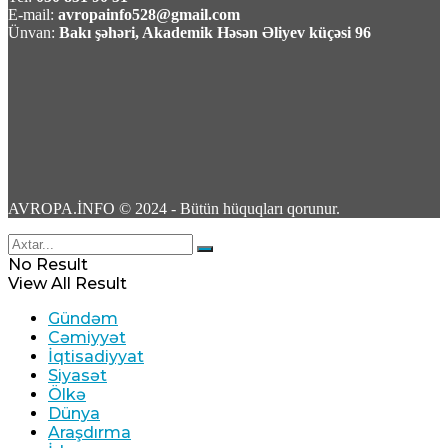
Rusiyada Azərbaycan əsilli idmançıya hökm
E-mail:
avropainfo528@gmail.com
oxundu
Ünvan:
Bakı şəhəri, Akademik Həsən Əliyev küçəsi 96
07 Avqust 2026 / 15:28
16
Türkiyə, Səudiyyə Ərəbistanı və Pakistan
AVROPA.İNFO © 2024 - Bütün hüquqları qorunur.
üçtərəfli müdafiə sazişi imzalayacaq
No Result
07 Avqust 2026 / 11:06
View All Result
3
Gündəm
Cəmiyyət
İqtisadiyyat
Siyasət
Ölkə
Dünya
Tərtər şəhərində ər və arvadın yanaraq
Araşdırma
öldüyü hadisənin qəsdən törədilməsi bəlli