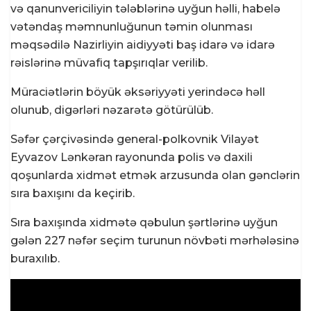
və qanunvericiliyin tələblərinə uyğun həlli, habelə
vətəndaş məmnunluğunun təmin olunması
məqsədilə Nazirliyin aidiyyəti baş idarə və idarə
rəislərinə müvafiq tapşırıqlar verilib.
Müraciətlərin böyük əksəriyyəti yerindəcə həll
olunub, digərləri nəzarətə götürülüb.
Səfər çərçivəsində general-polkovnik Vilayət
Eyvazov Lənkəran rayonunda polis və daxili
qoşunlarda xidmət etmək arzusunda olan gənclərin
sıra baxışını da keçirib.
Sıra baxışında xidmətə qəbulun şərtlərinə uyğun
gələn 227 nəfər seçim turunun növbəti mərhələsinə
buraxılıb.