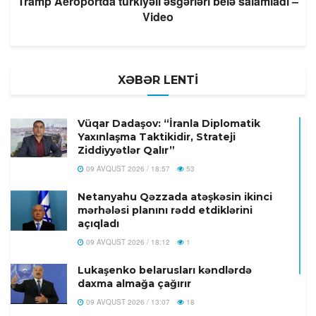
Tramp Aeroportda türkiyəli əsgərləri belə salamladı –
Video
XƏBƏR LENTİ
Vüqar Dadaşov: “İranla Diplomatik
Yaxınlaşma Taktikidir, Strateji
Ziddiyyətlər Qalır”
09 AVQUST 2026 / 18:57
53
Netanyahu Qəzzada atəşkəsin ikinci
mərhələsi planını rədd etdiklərini
açıqladı
09 AVQUST 2026 / 18:12
1
Lukaşenko belarusları kəndlərdə
daxma almağa çağırır
09 AVQUST 2026 / 13:07
18