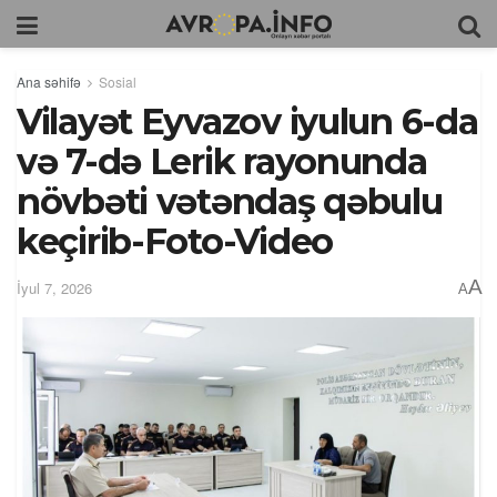
Ana səhifə
Sosial
Vilayət Eyvazov iyulun 6-da
və 7-də Lerik rayonunda
növbəti vətəndaş qəbulu
keçirib-Foto-Video
A
İyul 7, 2026
A