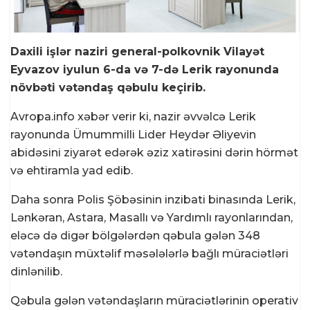
Daxili işlər naziri general-polkovnik Vilayət
Eyvazov iyulun 6-da və 7-də Lerik rayonunda
növbəti vətəndaş qəbulu keçirib.
Avropa.info xəbər verir ki, nazir əvvəlcə Lerik
rayonunda Ümummilli Lider Heydər Əliyevin
abidəsini ziyarət edərək əziz xatirəsini dərin hörmət
və ehtiramla yad edib.
Daha sonra Polis Şöbəsinin inzibati binasında Lerik,
Lənkəran, Astara, Masallı və Yardımlı rayonlarından,
eləcə də digər bölgələrdən qəbula gələn 348
vətəndaşın müxtəlif məsələlərlə bağlı müraciətləri
dinlənilib.
Qəbula gələn vətəndaşların müraciətlərinin operativ