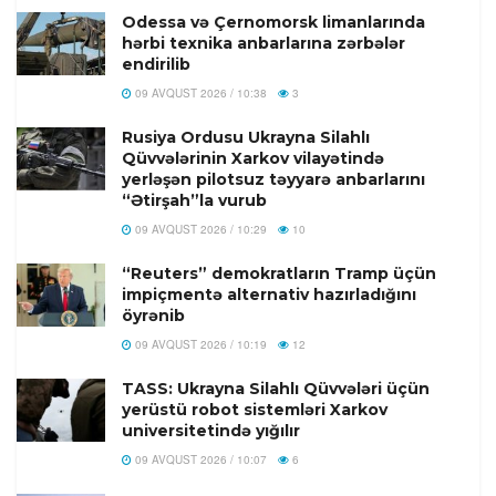
Odessa və Çernomorsk limanlarında
hərbi texnika anbarlarına zərbələr
endirilib
09 AVQUST 2026 / 10:38
3
Rusiya Ordusu Ukrayna Silahlı
Qüvvələrinin Xarkov vilayətində
yerləşən pilotsuz təyyarə anbarlarını
“Ətirşah”la vurub
09 AVQUST 2026 / 10:29
10
“Reuters” demokratların Tramp üçün
impiçmentə alternativ hazırladığını
öyrənib
09 AVQUST 2026 / 10:19
12
TASS: Ukrayna Silahlı Qüvvələri üçün
yerüstü robot sistemləri Xarkov
universitetində yığılır
09 AVQUST 2026 / 10:07
6