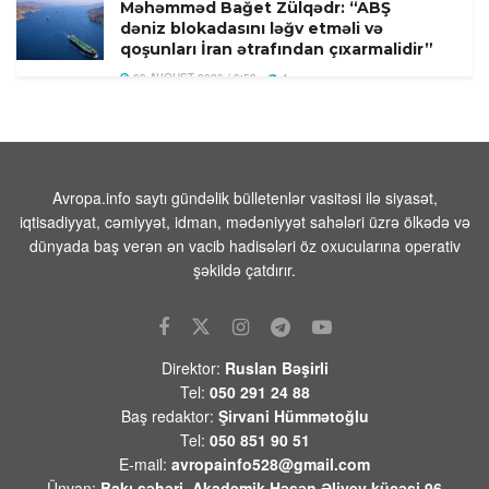
Məhəmməd Bağet Zülqədr: “ABŞ
dəniz blokadasını ləğv etməli və
qoşunları İran ətrafından çıxarmalidir”
09 AVQUST 2026 / 9:59
4
Zelenskinin Odessanı itirəcəyi
proqnozlaşdırılırdı
09 AVQUST 2026 / 9:43
15
Avropa.info saytı gündəlik bülletenlər vasitəsi ilə siyasət,
Donbassdakı Ukrayna Silahlı Qüvvələri
iqtisadiyyat, cəmiyyət, idman, mədəniyyət sahələri üzrə ölkədə və
üçün vəziyyət getdikcə pisləşir:
dünyada baş verən ən vacib hadisələri öz oxucularına operativ
Almaniya məyusedici proqnoz verdi
şəkildə çatdırır.
09 AVQUST 2026 / 8:33
12
Qaziantepdə 4,5 bal gücündə zəlzələ
baş verib
Direktor:
Ruslan Bəşirli
09 AVQUST 2026 / 8:02
14
Tel:
050 291 24 88
Baş redaktor:
Şirvani Hümmətoğlu
Türkiyənin məşhur müğənnisi vəfat
Tel:
050 851 90 51
edib
E-mail:
avropainfo528@gmail.com
09 AVQUST 2026 / 7:49
11
Ünvan:
Bakı şəhəri, Akademik Həsən Əliyev küçəsi 96