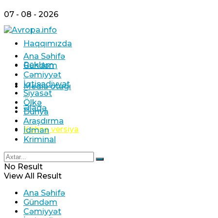
07 - 08 - 2026
Haqqımızda
Ana Səhifə
Reklam
Gündəm
Cəmiyyət
İqtisadiyyat
Media otağı
Siyasət
Ölkə
Əlaqə
Dünya
Araşdırma
Köhnə versiya
İdman
Kriminal
No Result
View All Result
Ana Səhifə
Gündəm
Cəmiyyət