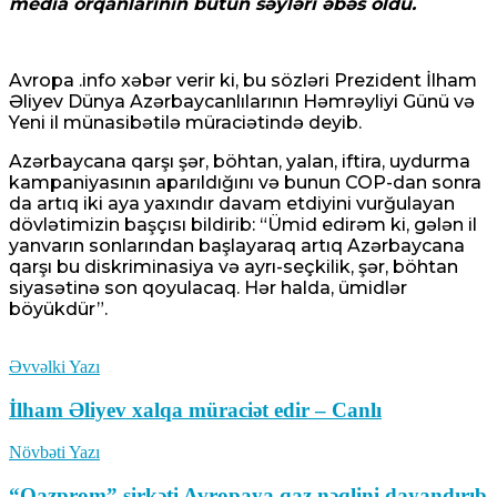
media orqanlarının bütün səyləri əbəs oldu.
Avropa .info xəbər verir ki, bu sözləri Prezident İlham
Əliyev Dünya Azərbaycanlılarının Həmrəyliyi Günü və
Yeni il münasibətilə müraciətində deyib.
Azərbaycana qarşı şər, böhtan, yalan, iftira, uydurma
kampaniyasının aparıldığını və bunun COP-dan sonra
da artıq iki aya yaxındır davam etdiyini vurğulayan
dövlətimizin başçısı bildirib: “Ümid edirəm ki, gələn il
yanvarın sonlarından başlayaraq artıq Azərbaycana
qarşı bu diskriminasiya və ayrı-seçkilik, şər, böhtan
siyasətinə son qoyulacaq. Hər halda, ümidlər
böyükdür”.
Əvvəlki Yazı
İlham Əliyev xalqa müraciət edir – Canlı
Növbəti Yazı
“Qazprom” şirkəti Avropaya qaz nəqlini dayandırıb