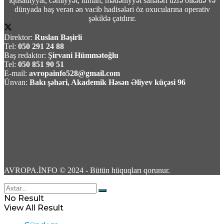
iqtisadiyyat, cəmiyyət, idman, mədəniyyət sahələri üzrə ölkədə və
19
dünyada baş verən ən vacib hadisələri öz oxucularına operativ
şəkildə çatdırır.
Direktor:
Ruslan Bəşirli
Tel:
050 291 24 88
Baş redaktor:
Şirvani Hümmətoğlu
Tel:
050 851 90 51
Rusiyada Azərbaycan əsilli idmançıya hökm
E-mail:
avropainfo528@gmail.com
oxundu
Ünvan:
Bakı şəhəri, Akademik Həsən Əliyev küçəsi 96
07 Avqust 2026 / 15:28
16
Türkiyə, Səudiyyə Ərəbistanı və Pakistan
AVROPA.İNFO © 2024 - Bütün hüquqları qorunur.
üçtərəfli müdafiə sazişi imzalayacaq
No Result
07 Avqust 2026 / 11:06
View All Result
3