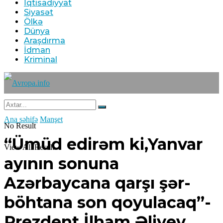
İqtisadiyyat
Siyasət
Ölkə
Dünya
Araşdırma
İdman
Kriminal
Ana səhifə
Manşet
No Result
“Ümüd edirəm ki,Yanvar
View All Result
ayının sonuna
Azərbaycana qarşı şər-
böhtana son qoyulacaq”-
Prezdent İlham Əliyev