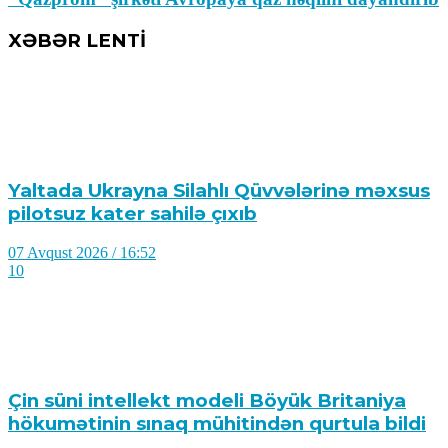
XƏBƏR LENTİ
Yaltada Ukrayna Silahlı Qüvvələrinə məxsus
pilotsuz kater sahilə çıxıb
07 Avqust 2026 / 16:52
10
Çin süni intellekt modeli Böyük Britaniya
hökumətinin sınaq mühitindən qurtula bildi