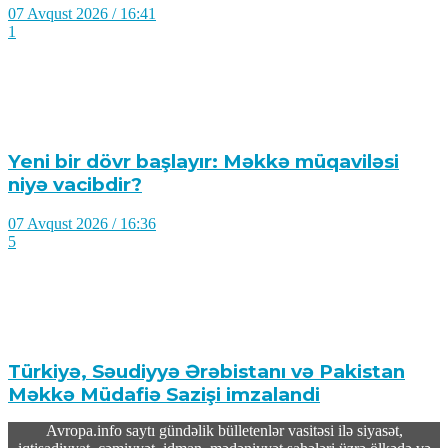
07 Avqust 2026 / 16:41
1
Yeni bir dövr başlayır: Məkkə müqaviləsi
niyə vacibdir?
07 Avqust 2026 / 16:36
5
Türkiyə, Səudiyyə Ərəbistanı və Pakistan
Məkkə Müdafiə Sazişi imzalandi
Avropa.info saytı gündəlik bülletenlər vasitəsi ilə siyasət,
07 Avqust 2026 / 16:20