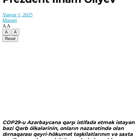
Yanvar 1, 2025
Manşet
A
A
A
A
Reset
COP29-u Azərbaycana qarşı istifadə etmək istəyən
bəzi Qərb ölkələrinin, onların nəzarətində olan
dırnaqarası qeyri-hökumət təşkilatlarının və saxta