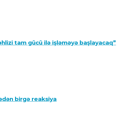
hlizi tam gücü ilə işləməyə başlayacaq”
kədən birgə reaksiya