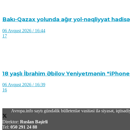
Bakı-Qazax yolunda ağır yol-nəqliyyat hadisəsi
06 Avqust 2026 / 16:44
17
18 yaşlı İbrahim Əbilov Yeniyetmənin “iPhone
06 Avqust 2026 / 16:39
16
Avropa.info saytı gündəlik bülletenlər vasitəsi ilə siyasət, iqtis
Direktor:
Ruslan Bəşirli
ABŞ-da jalapeno bibərinin səbəb olduğu düşü
Tel:
050 291 24 88