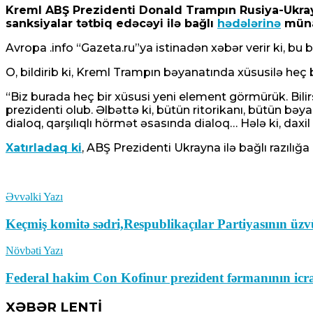
Kreml ABŞ Prezidenti Donald Trampın Rusiya-Ukray
sanksiyalar tətbiq edəcəyi ilə bağlı
hədələrinə
münas
Avropa .info “Gazeta.ru”ya istinadən xəbər verir ki, bu
O, bildirib ki, Kreml Trampın bəyanatında xüsusilə heç
“Biz burada heç bir xüsusi yeni element görmürük. Bilir
prezidenti olub. Əlbəttə ki, bütün ritorikanı, bütün bəya
dialoq, qarşılıqlı hörmət əsasında dialoq… Hələ ki, daxil
Xatırladaq ki
, ABŞ Prezidenti Ukrayna ilə bağlı razılığ
Əvvəlki Yazı
Keçmiş komitə sədri,Respublikaçılar Partiyasının ü
Növbəti Yazı
Federal hakim Con Kofinur prezident fərmanının icr
XƏBƏR LENTİ