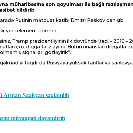
na müharibəsinə son qoyulması ilə bağlı razılaşman
ibət bildirib.
 barədə Putinin mətbuat katibi Dmitri Peskov danışıb.
 bir yeni element görmür:
siniz, Tramp prezidentliyinin ilk dövründə (red. – 2016 
natları çox diqqətlə izləyirik. Bütün nüansları diqqətlə qe
 olmamış siqnalları gözləyirik”.
a gəlmədiyi təqdirdə Rusiyaya yüksək tariflər və sanksiya
zvü Arman Saakyan saxlanılıb
asını müvəqqəti dayandırıb