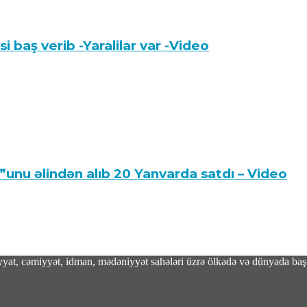
 baş verib -Yaralilar var -Video
”unu əlindən alıb 20 Yanvarda satdı – Video
adiyyat, cəmiyyət, idman, mədəniyyət sahələri üzrə ölkədə və dünyada baş 
nülən salmonella epidemiyası 27 ştata yayılıb