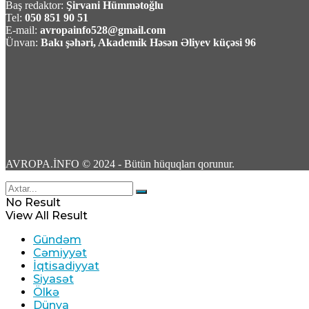
Baş redaktor:
Şirvani Hümmətoğlu
Tel:
050 851 90 51
06 Avqust 2026 / 13:22
E-mail:
avropainfo528@gmail.com
15
Ünvan:
Bakı şəhəri, Akademik Həsən Əliyev küçəsi 96
Vüqar Dadaşov -Azərbaycan: Qaranlıq keçmiş
06 Avqust 2026 / 13:09
117
AVROPA.İNFO © 2024 - Bütün hüquqları qorunur.
No Result
View All Result
Gündəm
Elxan Şahinoğlu:”Kreml Ceyhun Bayramovun K
Cəmiyyət
İqtisadiyyat
06 Avqust 2026 / 12:33
Siyasət
8
Ölkə
Dünya