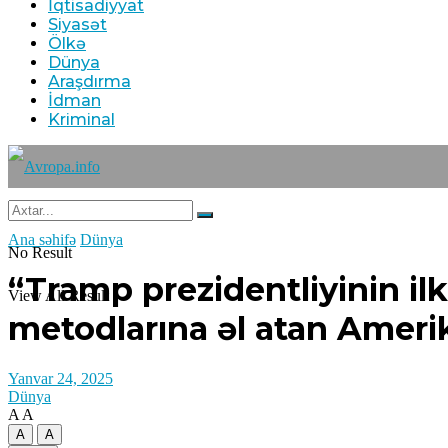
İqtisadiyyat
Siyasət
Ölkə
Dünya
Araşdırma
İdman
Kriminal
Ana səhifə
Dünya
No Result
“Tramp prezidentliyinin il
View All Result
metodlarına əl atan Ameri
Yanvar 24, 2025
Dünya
A
A
A
A