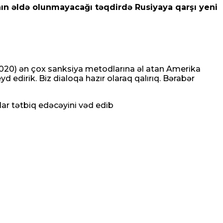
ın əldə olunmayacağı təqdirdə Rusiyaya qarşı yeni
– 2020) ən çox sanksiya metodlarına əl atan Amerika
yd edirik. Biz dialoqa hazır olaraq qalırıq. Bərabər
lar tətbiq edəcəyini vəd edib