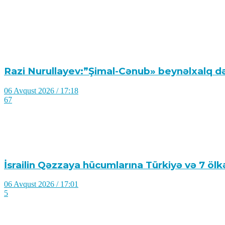
Razi Nurullayev:”Şimal-Cənub» beynəlxalq də
06 Avqust 2026 / 17:18
67
İsrailin Qəzzaya hücumlarına Türkiyə və 7 öl
06 Avqust 2026 / 17:01
5