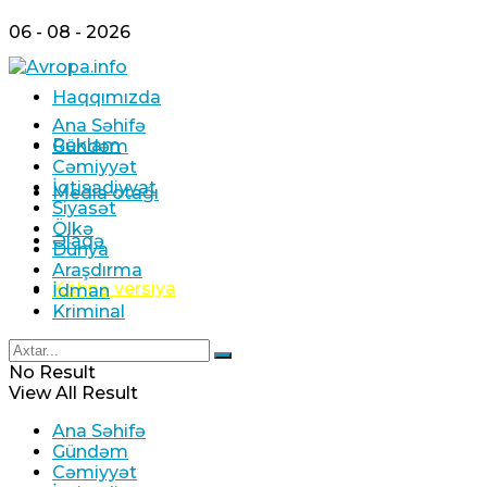
06 - 08 - 2026
Haqqımızda
Ana Səhifə
Reklam
Gündəm
Cəmiyyət
İqtisadiyyat
Media otağı
Siyasət
Ölkə
Əlaqə
Dünya
Araşdırma
Köhnə versiya
İdman
Kriminal
No Result
View All Result
Ana Səhifə
Gündəm
Cəmiyyət