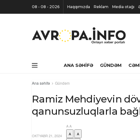
08 - 08 - 2026
Haqqımızda
Reklam
Media otağı
ANA SƏHIFƏ
GÜNDƏM
CƏM
Ana səhifə
Gündəm
Ramiz Mehdiyevin dö
qanunsuzluqlarla bağl
A
A
A
A
OKTYABR 21, 2024