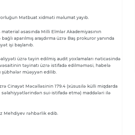
urorluğun Mətbuat xidməti məlumat yayıb.
ş material əsasında Milli Elmlər Akademiyasının
ə bağlı aparılmış araşdırma üzrə Baş prokuror yanında
ət işi başlanıb.
iyyəti üzrə təyin edilmiş audit yoxlamaları nəticəsində
 vəsaitinin təyinatı üzrə istifadə edilməməsi, habelə
ı şübhələr müəyyən edilib.
üzrə Cinayət Məcəlləsinin 179.4 (xüsusilə külli miqdarda
səlahiyyətlərindən sui-istifadə etmə) maddələri ilə
iz Mehdiyev
rəhbərlik edib.