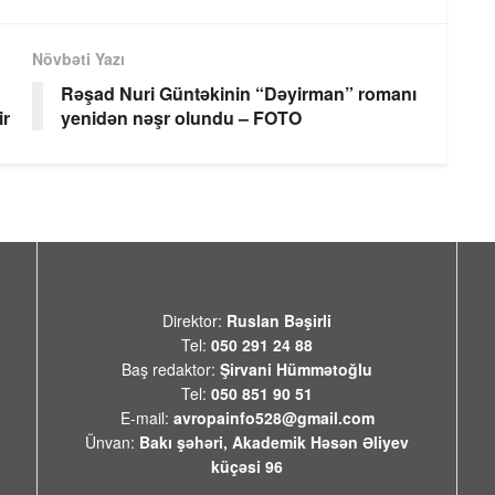
Növbəti Yazı
Rəşad Nuri Güntəkinin “Dəyirman” romanı
ir
yenidən nəşr olundu – FOTO
Direktor:
Ruslan Bəşirli
Tel:
050 291 24 88
Baş redaktor:
Şirvani Hümmətoğlu
Tel:
050 851 90 51
E-mail:
avropainfo528@gmail.com
Ünvan:
Bakı şəhəri, Akademik Həsən Əliyev
küçəsi 96