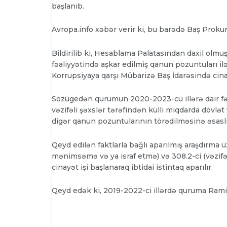
başlanıb.
Avropa.info xəbər verir ki, bu barədə Baş Prok
Bildirilib ki, Hesablama Palatasından daxil olmu
fəaliyyətində aşkar edilmiş qanun pozuntuları il
Korrupsiyaya qarşı Mübarizə Baş İdarəsində cinay
Sözügedən qurumun 2020-2023-cü illərə dair fəal
vəzifəli şəxslər tərəfindən külli miqdarda dövlət
digər qanun pozuntularının törədilməsinə əsasl
Qeyd edilən faktlarla bağlı aparılmış araşdırma 
mənimsəmə və ya israf etmə) və 308.2-ci (vəzifə 
cinayət işi başlanaraq ibtidai istintaq aparılır.
Qeyd edək ki, 2019-2022-ci illərdə quruma Ram