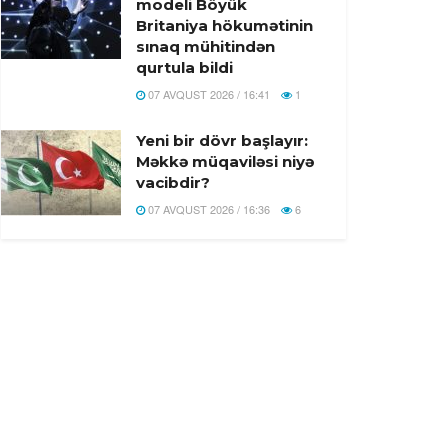
modeli Böyük
Britaniya hökumətinin
sınaq mühitindən
qurtula bildi
07 AVQUST 2026 / 16:41
1
Yeni bir dövr başlayır:
Məkkə müqaviləsi niyə
vacibdir?
07 AVQUST 2026 / 16:36
6
Türkiyə, Səudiyyə
Ərəbistanı və Pakistan
Məkkə Müdafiə Sazişi
imzalandi
07 AVQUST 2026 / 16:20
19
Rusiyada Azərbaycan
əsilli idmançıya hökm
oxundu