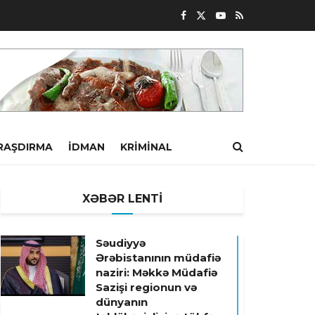
RAŞDIRMA
İDMAN
KRIMINAL
XƏBƏR LENTİ
Səudiyyə
Ərəbistanının müdafiə
naziri: Məkkə Müdafiə
Sazişi regionun və
dünyanın