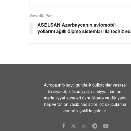
Əvvəlki Yazı
ASELSAN Azərbaycanın avtomobil
yollarını ağıllı ölçmə sistemləri ilə təchiz ed
Avropa.info saytı gündəlik bülletenlər vasitəsi
ilə siyasət, iqtisadiyyat, cəmiyyət, idman,
mədəniyyət sahələri üzrə ölkədə və dünyada
baş verən ən vacib hadisələri öz oxucularına
operativ şəkildə çatdırır.