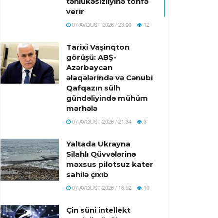
təhlükəsizliyinə töhfə
verir
07 AVQUST 2026 / 23:00
12
Tarixi Vaşinqton
görüşü: ABŞ-
Azərbaycan
əlaqələrində və Cənubi
Qafqazın sülh
gündəliyində mühüm
mərhələ
07 AVQUST 2026 / 21:34
3
Yaltada Ukrayna
Silahlı Qüvvələrinə
məxsus pilotsuz kater
sahilə çıxıb
07 AVQUST 2026 / 16:52
10
Çin süni intellekt