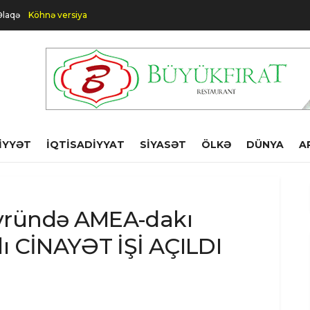
Əlaqə
Köhnə versiya
IYYƏT
İQTISADIYYAT
SIYASƏT
ÖLKƏ
DÜNYA
A
vründə AMEA-dakı
ı CİNAYƏT İŞİ AÇILDI