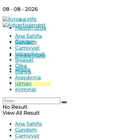
08 - 08 - 2026
Haqqımızda
Ana Səhifə
Prezident Ərdoğan Səudiyyə Ərəbistanına
Reklam
Gündəm
gedib
Cəmiyyət
İqtisadiyyat
Media otağı
07 Avqust 2026 / 9:03
Siyasət
4
Ölkə
Əlaqə
Dünya
Araşdırma
Köhnə versiya
İdman
Kriminal
Husilər Səudiyyə Ərəbistanını raket atəşinə
No Result
tutub- Yaralılar var
View All Result
07 Avqust 2026 / 8:55
Ana Səhifə
9
Gündəm
Cəmiyyət