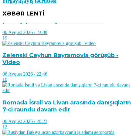
birgəyaşayış təcrübəsi
Suriyanın paytaxtı Dəməşqdə güclü
XƏBƏR LENTİ
partlayış: Ölən və yaralananlar var
06 Avqust 2026 / 23:09
19
Zelenski Ceyhun Bayramovla görüşüb -
Video
06 Avqust 2026 / 22:46
10
Romada İsrail və Livan arasında danışıqların
7-ci raundu davam edir
06 Avqust 2026 / 20:23
12