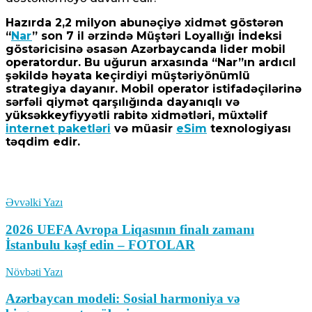
Hazırda 2,2 milyon abunəçiyə xidmət göstərən
“
Nar
”
son 7 il ərzində Müştəri Loyallığı İndeksi
göstəricisinə əsasən Azərbaycanda lider mobil
Tramp: “İranla razılaşma tezliklə əldə oluna
operatordur. Bu uğurun arxasında “Nar”ın ardıcıl
bilər
şəkildə həyata keçirdiyi müştəriyönümlü
strategiya dayanır. Mobil operator istifadəçilərinə
07 Avqust 2026 / 7:32
sərfəli qiymət qarşılığında dayanıqlı və
12
yüksəkkeyfiyyətli rabitə xidmətləri, müxtəlif
internet paketləri
və müasir
eSim
texnologiyası
təqdim edir.
UEFA FİFA təşkilatlarını boykot qərarından
Əvvəlki Yazı
geri çəkilməyib
2026 UEFA Avropa Liqasının finalı zamanı
06 Avqust 2026 / 23:15
İstanbulu kəşf edin – FOTOLAR
9
Növbəti Yazı
Azərbaycan modeli: Sosial harmoniya və