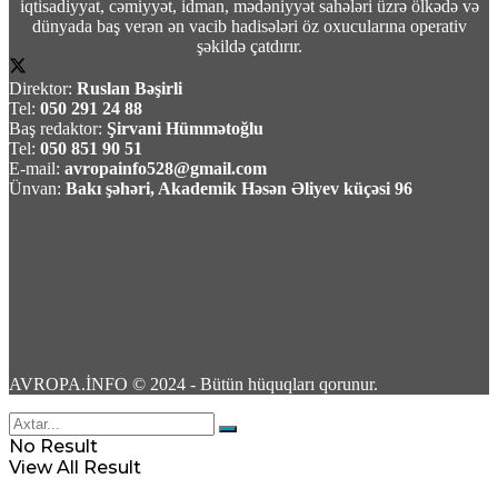
iqtisadiyyat, cəmiyyət, idman, mədəniyyət sahələri üzrə ölkədə və
dünyada baş verən ən vacib hadisələri öz oxucularına operativ
şəkildə çatdırır.
Direktor:
Ruslan Bəşirli
Tel:
050 291 24 88
Baş redaktor:
Şirvani Hümmətoğlu
Tel:
050 851 90 51
E-mail:
avropainfo528@gmail.com
Ünvan:
Bakı şəhəri, Akademik Həsən Əliyev küçəsi 96
AVROPA.İNFO © 2024 - Bütün hüquqları qorunur.
No Result
View All Result