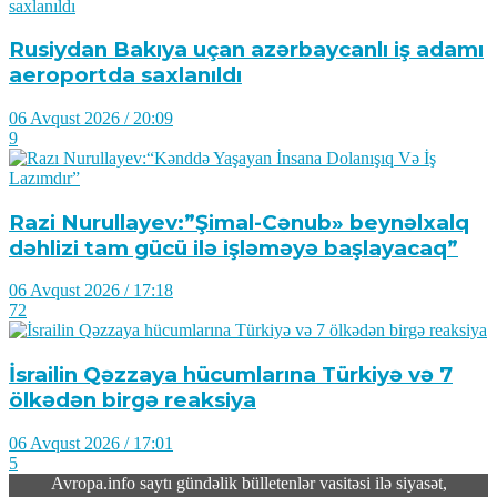
Rusiydan Bakıya uçan azərbaycanlı iş adamı
aeroportda saxlanıldı
06 Avqust 2026 / 20:09
9
Razi Nurullayev:”Şimal-Cənub» beynəlxalq
dəhlizi tam gücü ilə işləməyə başlayacaq”
06 Avqust 2026 / 17:18
72
İsrailin Qəzzaya hücumlarına Türkiyə və 7
ölkədən birgə reaksiya
06 Avqust 2026 / 17:01
5
Avropa.info saytı gündəlik bülletenlər vasitəsi ilə siyasət,