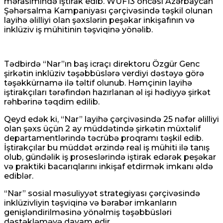
mərasimində iştirak edib. WUF13 öncəsi Azərbaycan
Şəhərsalma Kampaniyası çərçivəsində təşkil olunan
layihə əlilliyi olan şəxslərin peşəkar inkişafının və
inklüziv iş mühitinin təşviqinə yönəlib.
Təhsil naziri:Danimarkada məktəblərdə süni
intellektlə saxtakarlığa qarşı şifahi müdafiə
tələb olunurdu
Tədbirdə “Nar”ın baş icraçı direktoru Özgür Genc
şirkətin inklüziv təşəbbüslərə verdiyi dəstəyə görə
07 Avqust 2026 / 7:51
təşəkkürnamə ilə təltif olunub. Həmçinin layihə
14
iştirakçıları tərəfindən hazırlanan əl işi hədiyyə şirkət
rəhbərinə təqdim edilib.
Qeyd edək ki, “Nar” layihə çərçivəsində 25 nəfər əlilliyi
olan şəxs üçün 2 ay müddətində şirkətin müxtəlif
departamentlərində təcrübə proqramı təşkil edib.
İştirakçılar bu müddət ərzində real iş mühiti ilə tanış
Konqoda Ebola epidemiyası böyüyür, Virus
olub, gündəlik iş proseslərində iştirak edərək peşəkar
mutasiyaya uğramış ola bilər
və praktiki bacarıqlarını inkişaf etdirmək imkanı əldə
ediblər.
07 Avqust 2026 / 7:44
“Nar” sosial məsuliyyət strategiyası çərçivəsində
11
inklüzivliyin təşviqinə və bərabər imkanların
genişləndirilməsinə yönəlmiş təşəbbüsləri
dəstəkləməyə davam edir.