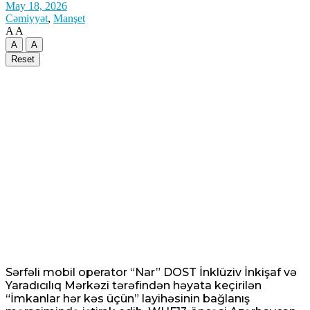
May 18, 2026
Cəmiyyət
,
Manşet
A
A
A
A
Hindistanda ildırım vurması nəticəsində
Reset
ölənlərin sayı 20-yə çatıb
07 Avqust 2026 / 8:02
13
ABŞ prezidenti Tramp doğum hüququ ilə
vətəndaşlığa qoyulan məhdudiyyətləri
genişləndirən sərəncamlar imzalayıb
07 Avqust 2026 / 7:57
Sərfəli mobil operator “Nar” DOST İnklüziv İnkişaf və
9
Yaradıcılıq Mərkəzi tərəfindən həyata keçirilən
“İmkanlar hər kəs üçün” layihəsinin bağlanış