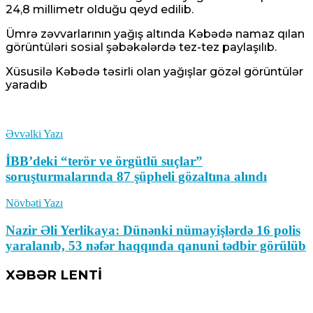
24,8 millimetr olduğu qeyd edilib.
Ümrə zəvvarlarının yağış altında Kəbədə namaz qılan
görüntüləri sosial şəbəkələrdə tez-tez paylaşılıb.
Xüsusilə Kəbədə təsirli olan yağışlar gözəl görüntülər
yaradıb
Əvvəlki Yazı
İBB’deki “terör ve örgütlü suçlar”
soruşturmalarında 87 şüpheli gözaltına alındı
Növbəti Yazı
Nazir Əli Yerlikaya: Dünənki nümayişlərdə 16 polis
yaralanıb, 53 nəfər haqqında qanuni tədbir görülüb
XƏBƏR LENTİ