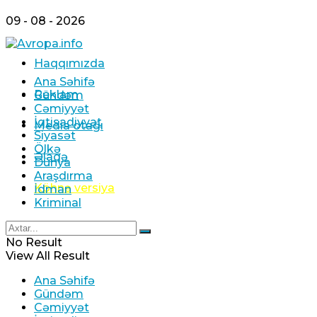
09 - 08 - 2026
Haqqımızda
Ana Səhifə
Reklam
Gündəm
Cəmiyyət
İqtisadiyyat
Media otağı
Siyasət
Ölkə
Əlaqə
Dünya
Araşdırma
Köhnə versiya
İdman
Kriminal
No Result
View All Result
Ana Səhifə
Gündəm
Cəmiyyət