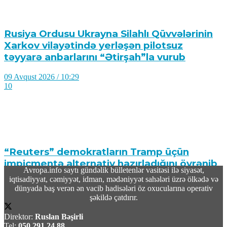
Rusiya Ordusu Ukrayna Silahlı Qüvvələrinin
Xarkov vilayətində yerləşən pilotsuz
təyyarə anbarlarını “Ətirşah”la vurub
09 Avqust 2026 / 10:29
10
“Reuters” demokratların Tramp üçün
impiçmentə alternativ hazırladığını öyrənib
Avropa.info saytı gündəlik bülletenlər vasitəsi ilə siyasət,
iqtisadiyyat, cəmiyyət, idman, mədəniyyət sahələri üzrə ölkədə və
09 Avqust 2026 / 10:19
dünyada baş verən ən vacib hadisələri öz oxucularına operativ
12
şəkildə çatdırır.
Direktor:
Ruslan Bəşirli
Tel:
050 291 24 88