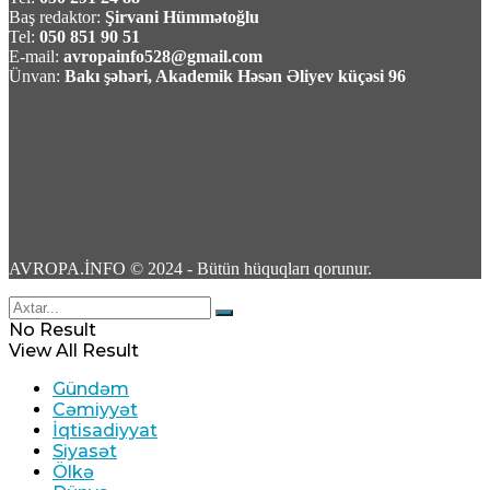
Baş redaktor:
Şirvani Hümmətoğlu
Tel:
050 851 90 51
E-mail:
avropainfo528@gmail.com
TASS: Ukrayna Silahlı Qüvvələri üçün yerüstü
Ünvan:
Bakı şəhəri, Akademik Həsən Əliyev küçəsi 96
robot sistemləri Xarkov universitetində
yığılır
09 Avqust 2026 / 10:07
6
AVROPA.İNFO © 2024 - Bütün hüquqları qorunur.
Məhəmməd Bağet Zülqədr: “ABŞ dəniz
No Result
blokadasını ləğv etməli və qoşunları İran
View All Result
ətrafından çıxarmalidir”
Gündəm
Cəmiyyət
09 Avqust 2026 / 9:59
İqtisadiyyat
4
Siyasət
Ölkə