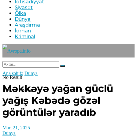
İqtisadiyyat
Siyasət
Ölkə
Dünya
Araşdırma
İdman
Kriminal
Ana səhifə
Dünya
No Result
Məkkəyə yağan güclü
View All Result
yağış Kəbədə gözəl
görüntülər yaradıb
Mart 21, 2025
Dünya