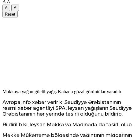
A
A
A
A
Reset
Məkkəyə yağan güclü yağış Kəbədə gözəl görüntülər yaradıb.
Avropa.info xəbər verir ki,Səudiyyə Ərəbistanının
rəsmi xəbər agentliyi SPA, leysan yağışların Səudiyyə
Ərəbistanının hər yerində təsirli olduğunu bildirib.
Bildirilib ki, leysan Məkkə və Mədinədə də təsirli olub.
Məkkə Mükərrəmə bölgəsində yağıntının miqdarının