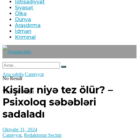
İqtisadiyyat
Siyasət
Ölkə
Dünya
Araşdırma
İdman
Kriminal
Ana səhifə
Cəmiyyət
No Result
Kişilər niyə tez ölür? –
View All Result
Psixoloq səbəbləri
sadaladı
Oktyabr 31, 2024
Cəmiyyət
,
Redaktorun Seçimi