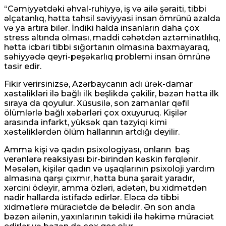
“Cəmiyyətdəki əhval-ruhiyyə, iş və ailə şəraiti, tibbi
əlçatanlıq, hətta təhsil səviyyəsi insan ömrünü azalda
və ya artıra bilər. İndiki halda insanların daha çox
stress altında olması, maddi cəhətdən aztəminatlılıq,
hətta icbari tibbi sığortanın olmasına baxmayaraq,
səhiyyədə qeyri-peşəkarlıq problemi insan ömrünə
təsir edir.
Fikir verirsinizsə, Azərbaycanın adı ürək-damar
xəstəlikləri ilə bağlı ilk beşlikdə çəkilir, bəzən hətta ilk
sıraya da qoyulur. Xüsusilə, son zamanlar qəfil
ölümlərlə bağlı xəbərləri çox oxuyuruq. Kişilər
arasında infarkt, yüksək qan təzyiqi kimi
xəstəliklərdən ölüm hallarının artdığı deyilir.
Amma kişi və qadın psixologiyası, onların baş
verənlərə reaksiyası bir-birindən kəskin fərqlənir.
Məsələn, kişilər qadın və uşaqlarının psixoloji yardım
almasına qarşı çıxmır, hətta buna şərait yaradır,
xərcini ödəyir, amma özləri, adətən, bu xidmətdən
nadir hallarda istifadə edirlər. Eləcə də tibbi
xidmətlərə müraciətdə də belədir. Ən son anda
bəzən ailənin, yaxınlarının təkidi ilə həkimə müraciət