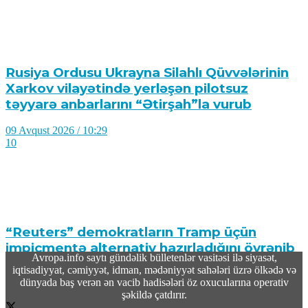
Rusiya Ordusu Ukrayna Silahlı Qüvvələrinin
Xarkov vilayətində yerləşən pilotsuz
təyyarə anbarlarını “Ətirşah”la vurub
09 Avqust 2026 / 10:29
10
“Reuters” demokratların Tramp üçün
impiçmentə alternativ hazırladığını öyrənib
Avropa.info saytı gündəlik bülletenlər vasitəsi ilə siyasət,
iqtisadiyyat, cəmiyyət, idman, mədəniyyət sahələri üzrə ölkədə və
09 Avqust 2026 / 10:19
dünyada baş verən ən vacib hadisələri öz oxucularına operativ
12
şəkildə çatdırır.