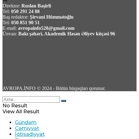
Direktor:
Ruslan Bəşirli
Tel:
050 291 24 88
Baş redaktor:
Şirvani Hümmətoğlu
Tel:
050 851 90 51
E-mail:
avropainfo528@gmail.com
TASS: Ukrayna Silahlı Qüvvələri üçün yerüstü
Ünvan:
Bakı şəhəri, Akademik Həsən Əliyev küçəsi 96
robot sistemləri Xarkov universitetində
yığılır
09 Avqust 2026 / 10:07
6
AVROPA.İNFO © 2024 - Bütün hüquqları qorunur.
Məhəmməd Bağet Zülqədr: “ABŞ dəniz
No Result
blokadasını ləğv etməli və qoşunları İran
View All Result
ətrafından çıxarmalidir”
Gündəm
Cəmiyyət
09 Avqust 2026 / 9:59
İqtisadiyyat
4