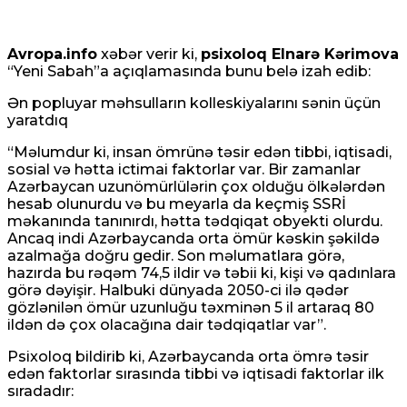
Avropa.info
xəbər verir ki,
psixoloq Elnarə Kərimova
“Yeni Sabah”a açıqlamasında bunu belə izah edib:
Ən popluyar məhsulların kolleskiyalarını sənin üçün
yaratdıq
“Məlumdur ki, insan ömrünə təsir edən tibbi, iqtisadi,
sosial və hətta ictimai faktorlar var. Bir zamanlar
Azərbaycan uzunömürlülərin çox olduğu ölkələrdən
hesab olunurdu və bu meyarla da keçmiş SSRİ
məkanında tanınırdı, hətta tədqiqat obyekti olurdu.
Ancaq indi Azərbaycanda orta ömür kəskin şəkildə
azalmağa doğru gedir. Son məlumatlara görə,
hazırda bu rəqəm 74,5 ildir və təbii ki, kişi və qadınlara
görə dəyişir. Halbuki dünyada 2050-ci ilə qədər
gözlənilən ömür uzunluğu təxminən 5 il artaraq 80
ildən də çox olacağına dair tədqiqatlar var”.
Psixoloq bildirib ki, Azərbaycanda orta ömrə təsir
edən faktorlar sırasında tibbi və iqtisadi faktorlar ilk
sıradadır: