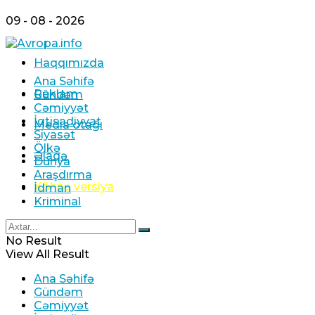
09 - 08 - 2026
Haqqımızda
Ana Səhifə
Reklam
Gündəm
Cəmiyyət
İqtisadiyyat
Media otağı
Siyasət
Ölkə
Əlaqə
Dünya
Araşdırma
Köhnə versiya
İdman
Kriminal
No Result
View All Result
Ana Səhifə
Gündəm
Cəmiyyət