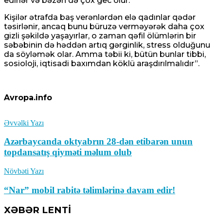
edirlər və bəzən də çox gec olur.
Kişilər ətrafda baş verənlərdən elə qadınlar qədər
təsirlənir, ancaq bunu büruzə verməyərək daha çox
gizli şəkildə yaşayırlar, o zaman qəfil ölümlərin bir
səbəbinin də həddən artıq gərginlik, stress olduğunu
da söyləmək olar. Amma təbii ki, bütün bunlar tibbi,
sosioloji, iqtisadi baxımdan köklü araşdırılmalıdır”.
Avropa.info
Əvvəlki Yazı
Azərbaycanda oktyabrın 28-dən etibarən unun
topdansatış qiyməti məlum olub
Növbəti Yazı
“Nar” mobil rabitə təlimlərinə davam edir!
XƏBƏR LENTİ