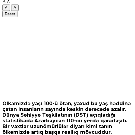
A
A
A
A
Reset
Ölkəmizdə yaşı 100-ü ötən, yaxud bu yaş həddinə
çatan insanların sayında kəskin dərəcədə azalır.
Dünya Səhiyyə Təşkilatının (DST) açıqladığı
statistikada Azərbaycan 110-cü yerdə qərarlaşıb.
Bir vaxtlar uzunömürlülər diyarı kimi tanın
ölkəmizdə artıq başqa reallıq mövcuddur.