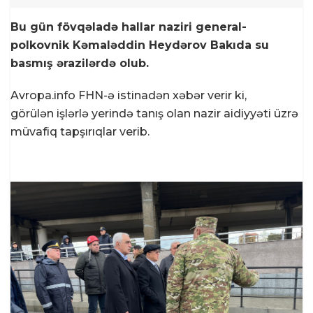
Bu gün fövqəladə hallar naziri general-
polkovnik Kəmaləddin Heydərov Bakıda su
basmış ərazilərdə olub.
Avropa.info FHN-ə istinadən xəbər verir ki,
görülən işlərlə yerində tanış olan nazir aidiyyəti üzrə
müvafiq tapşırıqlar verib.