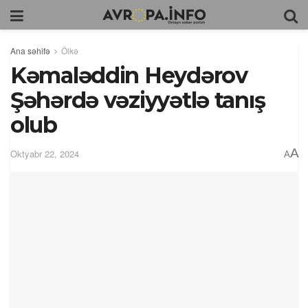
Ana səhifə
Ölkə
Kəmaləddin Heydərov
Şəhərdə vəziyyətlə tanış
olub
A
Oktyabr 22, 2024
A