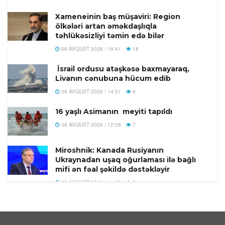
Xameneinin baş müşaviri: Region
ölkələri artan əməkdaşlıqla
təhlükəsizliyi təmin edə bilər
08 AVQUST 2026 / 16:41
18
İsrail ordusu atəşkəsə baxmayaraq,
Livanın cənubuna hücum edib
08 AVQUST 2026 / 14:31
9
16 yaşlı Asimanın meyiti tapıldı
08 AVQUST 2026 / 12:08
7
Miroshnik: Kanada Rusiyanın
Ukraynadan uşaq oğurlaması ilə bağlı
mifi ən fəal şəkildə dəstəkləyir
08 AVQUST 2026 / 11:58
9
Türkiyədə 104 kiloqram narkotik
maddə ələ keçirilib