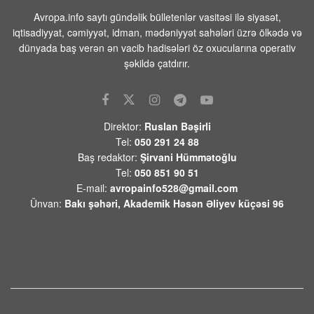
08 AVQUST 2026 / 11:28
9
Avropa.info saytı gündəlik bülletenlər vasitəsi ilə siyasət,
Tehranın buna münasibət bildirmə və
iqtisadiyyat, cəmiyyət, idman, mədəniyyət sahələri üzrə ölkədə və
lazım gələrsə, üzr də istəməılidir
dünyada baş verən ən vacib hadisələri öz oxucularına operativ
08 AVQUST 2026 / 11:19
6
şəkildə çatdırır.
Xocavənd Rayonunda traktor minaya
düşdü
08 AVQUST 2026 / 11:11
10
Direktor:
Ruslan Bəşirli
Tel:
050 291 24 88
Pasinyan -Sülhü dönməz etmək üçün
Baş redaktor:
Şirvani Hümmətoğlu
“Qarabağ ermənilərinin geri
Tel:
050 851 90 51
qayıtması” kimi mövzuları davam
E-mail:
avropainfo528@gmail.com
etdirməmək zəruridir
Ünvan:
Bakı şəhəri, Akademik Həsən Əliyev küçəsi 96
08 AVQUST 2026 / 10:54
11
Səudiyyə Ərəbistanının görməli yerləri
Türkiyə, Səudiyyə Ərəbistanı və
Pakistan bayraqları ilə işıqlandırılıb
08 AVQUST 2026 / 10:33
11
Ermənistanın xarici siyasətindəki