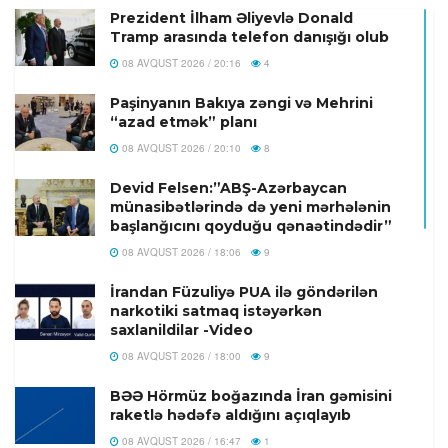
Prezident İlham Əliyevlə Donald
Tramp arasında telefon danışığı olub
08 AVQUST 2026 / 20:16
4
Paşinyanın Bakıya zəngi və Mehrini
“azad etmək” planı
08 AVQUST 2026 / 20:10
8
Devid Felsen:”ABŞ-Azərbaycan
münasibətlərində də yeni mərhələnin
başlanğıcını qoyduğu qənaətindədir”
08 AVQUST 2026 / 18:06
9
İrandan Füzuliyə PUA ilə göndərilən
narkotiki satmaq istəyərkən
saxlanildilar -Video
08 AVQUST 2026 / 18:00
9
BƏƏ Hörmüz boğazında İran gəmisini
raketlə hədəfə aldığını açıqlayıb
08 AVQUST 2026 / 16:47
1