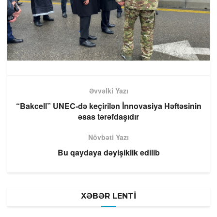
Əvvəlki Yazı
“Bakcell” UNEC-də keçirilən İnnovasiya Həftəsinin
əsas tərəfdaşıdır
Növbəti Yazı
Bu qaydaya dəyişiklik edilib
XƏBƏR LENTİ