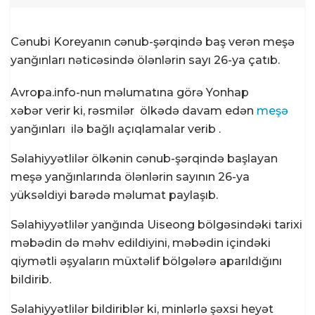
Cənubi Koreyanın cənub-şərqində baş verən meşə
yanğınları nəticəsində ölənlərin sayı 26-ya çatıb.
Avropa.info-nun məlumatına görə Yonhap
xəbər verir ki, rəsmilər ölkədə davam edən
meşə
yanğınları ilə bağlı açıqlamalar verib .
Səlahiyyətlilər ölkənin cənub-şərqində başlayan
meşə yanğınlarında ölənlərin sayının 26-ya
yüksəldiyi barədə məlumat paylaşıb.
Səlahiyyətlilər yanğında Uiseong bölgəsindəki tarixi
məbədin də məhv edildiyini, məbədin içindəki
qiymətli əşyaların müxtəlif bölgələrə aparıldığını
bildirib.
Səlahiyyətlilər bildiriblər ki, minlərlə şəxsi heyət