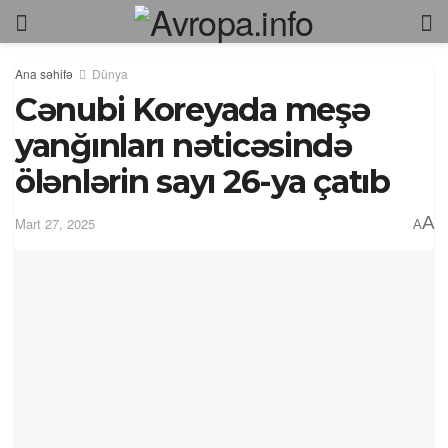
Ana səhifə
Dünya
Cənubi Koreyada meşə
yanğınları nəticəsində
ölənlərin sayı 26-ya çatıb
A
Mart 27, 2025
A