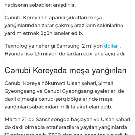
hadisənin səbəbləri araşdırılır.
Cənubi Koreyanın aparıcı şirkətləri meşə
yanğınlarından zərər çəkmiş ərazilərin sakinlərinə
yardım etmək üçün ianələr edib.
Texnologiya nəhəngi Samsung 2 milyon
dollar
,
Hyundai isə 1,3 milyon dollardan çox ianə açıqladı.
Cənubi Koreyada meşə yanğınları
Cənubi Koreya hökuməti Ulsan şəhəri, Şimali
Gyeongsang və Cənubi Gyeongsang əyalətləri də
daxil olmaqla cənub-şərq bölgələrində meşə
yanğınları səbəbindən milli fəlakət elan edib.
Martın 21-də Sancheongda başlayan və Ulsan şəhəri
də daxil olmaqla ətraf ərazilərə yayılan yanğınlarda