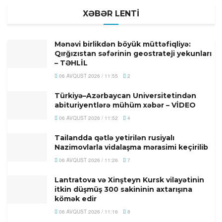
XƏBƏR LENTİ
Mənəvi birlikdən böyük müttəfiqliyə:
Qırğızıstan səfərinin geostrateji yekunları
– TƏHLİL
06 AVQUST 2026 / 11:55
2
Türkiyə–Azərbaycan Universitetindən
abituriyentlərə mühüm xəbər – VİDEO
06 AVQUST 2026 / 11:52
4
Tailandda qətlə yetirilən rusiyalı
Nazimovlarla vidalaşma mərasimi keçirilib
06 AVQUST 2026 / 11:26
7
Lantratova və Xinşteyn Kursk vilayətinin
itkin düşmüş 300 sakininin axtarışına
kömək edir
06 AVQUST 2026 / 11:16
8