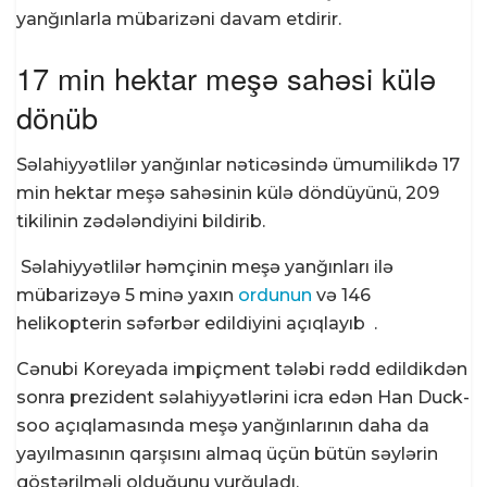
yanğınlarla mübarizəni davam etdirir.
17 min hektar meşə sahəsi külə
dönüb
Səlahiyyətlilər yanğınlar nəticəsində ümumilikdə 17
min hektar meşə sahəsinin külə döndüyünü, 209
tikilinin zədələndiyini bildirib.
Səlahiyyətlilər həmçinin meşə yanğınları ilə
mübarizəyə 5 minə yaxın
ordunun
və 146
helikopterin səfərbər edildiyini açıqlayıb .
Cənubi Koreyada impiçment tələbi rədd edildikdən
sonra prezident səlahiyyətlərini icra edən Han Duck-
soo açıqlamasında meşə yanğınlarının daha da
yayılmasının qarşısını almaq üçün bütün səylərin
göstərilməli olduğunu vurğuladı.