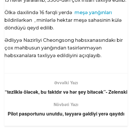
15 nəfər yaralanıb, 3300-dən çox insan təxliyə edilib.
Ölkə daxilində 16 fərqli yerdə
meşə yanğınları
bildirilərkən , minlərlə hektar meşə sahəsinin külə
döndüyü qeyd edilib.
Ədliyyə Nazirliyi Cheongsong həbsxanasındakı bir
çox məhbusun yanğından təsirlənməyən
həbsxanalara təxliyyə edildiyini açıqlayıb.
Əvvəlki Yazı
“tezliklə öləcək, bu faktdır və hər şey bitəcək”- Zelenski
Növbəti Yazı
Pilot pasportunu unutdu, təyyarə gəldiyi yerə qayıtdı