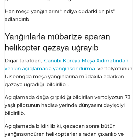
Han meşə yanğınlarını “indiyə qədərki ən pis”
adlandırıb.
Yanğınlarla mübarizə aparan
helikopter qəzaya uğrayıb
Digər tərəfdən,
Cənubi Koreya Meşə Xidmətindən
verilən açıqlamada
yanğınsöndürmə
vertolyotunun
Uiseongda meşə yanğınlarına müdaxilə edərkən
qəzaya uğradığı
bildirilib .
Açıqlamada dağa çırpıldığı bildirilən vertolyotun 73
yaşlı pilotunun hadisə yerində dünyasını dəyişdiyi
bildirilib.
Açıqlamada bildirilib ki, qəzadan sonra bütün
yanğınsöndürən helikopterlər sıradan çıxarılıb və