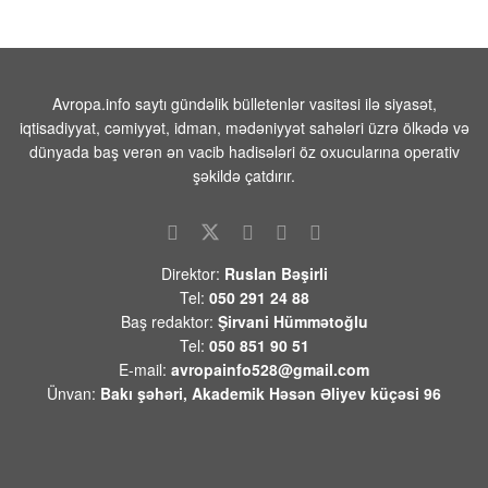
06 AVQUST 2026 / 10:31
106
MKİ-nin Kubada əməliyyatları
genişləndirmək üçün “işçi qrupu” yaratdığı
iddia edilib
Avropa.info saytı gündəlik bülletenlər vasitəsi ilə siyasət,
iqtisadiyyat, cəmiyyət, idman, mədəniyyət sahələri üzrə ölkədə və
06 AVQUST 2026 / 10:22
1
dünyada baş verən ən vacib hadisələri öz oxucularına operativ
Ceyhun Bayramov Ukraynada səfərdə
şəkildə çatdırır.
06 AVQUST 2026 / 10:08
9
Manqal yanğını çadırları, talvarları və iki
Direktor:
Ruslan Bəşirli
motosikleti külə çevirib
Tel:
050 291 24 88
06 AVQUST 2026 / 9:59
11
Baş redaktor:
Şirvani Hümmətoğlu
Tel:
050 851 90 51
Tramp ABŞ-da silah-sursat çatışmazlığı ilə
E-mail:
avropainfo528@gmail.com
bağlı nəşrləri həbs cəzası ilə hədələyib
Ünvan:
Bakı şəhəri, Akademik Həsən Əliyev küçəsi 96
06 AVQUST 2026 / 9:48
5
ABŞ-in Şimali Karolina ştatında silahlı
hücum baş verib -cox sayda ölü var