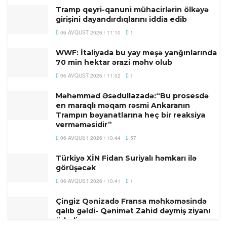
Tramp qeyri-qanuni mühacirlərin ölkəyə
girişini dayandırdıqlarını iddia edib
06 AVQUST 2026 / 11:10
1
WWF: İtaliyada bu yay meşə yanğınlarında
70 min hektar ərazi məhv olub
06 AVQUST 2026 / 11:02
1
Məhəmməd Əsədullazadə:“Bu prosesdə
en maraqlı məqam rəsmi Ankaranın
Trampın bəyanatlarına heç bir reaksiya
verməməsidir”
06 AVQUST 2026 / 10:44
57
Türkiyə XİN Fidan Suriyalı həmkarı ilə
görüşəcək
06 AVQUST 2026 / 10:41
1
Çingiz Qənizadə Fransa məhkəməsində
qalıb gəldi- Qənimət Zahid dəymiş ziyanı
ödədi